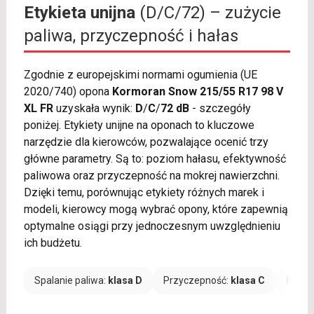
Etykieta unijna
(D/C/72) – zużycie
paliwa, przyczepność i hałas
Zgodnie z europejskimi normami ogumienia (UE
2020/740) opona
Kormoran Snow 215/55 R17 98 V
XL FR
uzyskała wynik:
D
/
C
/
72 dB
- szczegóły
poniżej. Etykiety unijne na oponach to kluczowe
narzędzie dla kierowców, pozwalające ocenić trzy
główne parametry. Są to: poziom hałasu, efektywność
paliwowa oraz przyczepność na mokrej nawierzchni.
Dzięki temu, porównując etykiety różnych marek i
modeli, kierowcy mogą wybrać opony, które zapewnią
optymalne osiągi przy jednoczesnym uwzględnieniu
ich budżetu.
Spalanie paliwa:
klasa D
Przyczepność:
klasa C
Hałas