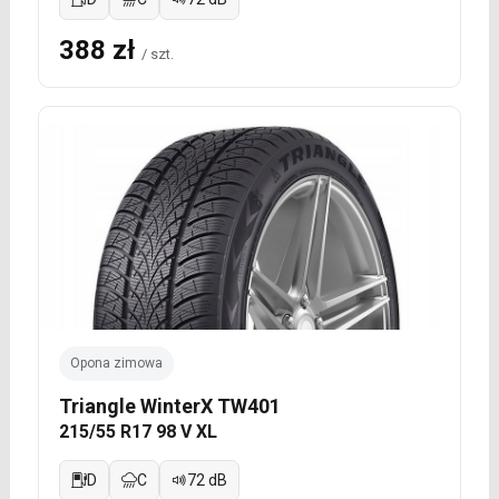
388 zł
/ szt.
Opona zimowa
Triangle WinterX TW401
215/55 R17 98 V XL
D
C
72 dB