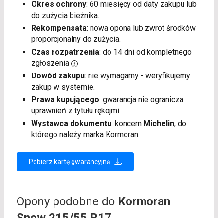
Okres ochrony
: 60 miesięcy od daty zakupu lub
do zużycia bieżnika.
Rekompensata
: nowa opona lub zwrot środków
proporcjonalny do zużycia.
Czas rozpatrzenia
: do 14 dni od kompletnego
zgłoszenia
Dowód zakupu
: nie wymagamy - weryfikujemy
zakup w systemie.
Prawa kupującego
: gwarancja nie ogranicza
uprawnień z tytułu rękojmi.
Wystawca dokumentu
: koncern
Michelin
, do
którego należy marka Kormoran.
Pobierz kartę gwarancyjną
Opony podobne do
Kormoran
Snow 215/55 R17