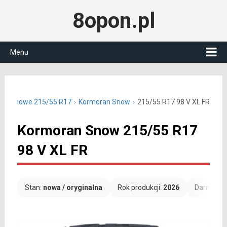
8opon.pl
Menu
y zimowe 215/55 R17
Kormoran Snow
215/55 R17 98 V XL FR
Kormoran Snow 215/55 R17
98 V XL FR
Stan:
nowa / oryginalna
Rok produkcji:
2026
Darmowa 