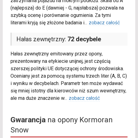
zatrzymania pojazdu na mokrym podłożu. Skala od A
(najlepsza) do E (dawniej - G, najsłabsza) pozwala na
szybką ocenę i porównanie ogumienia. Za tymi
literami kryją się złożone badania i
...
zobacz całość
Hałas zewnętrzny:
72 decybele
Hałas zewnętrzny emitowany przez opony,
prezentowany na etykiecie unijnej, jest częścią
szerszej polityki UE dotyczącej ochrony środowiska.
Oceniany jest za pomocą systemu trzech liter (A, B, C)
i wyniku w decybelach. Parametr ten może wydawać
się mniej istotny dla kierowców niż szum wewnętrzny,
ale ma duże znaczenie w
...
zobacz całość
Gwarancja
na opony Kormoran
Snow