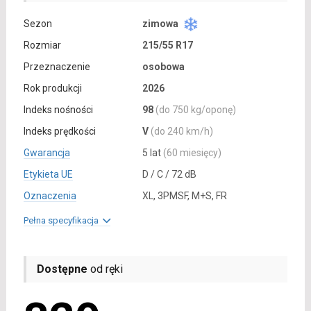
Sezon
zimowa
Rozmiar
215/55 R17
Przeznaczenie
osobowa
Rok produkcji
2026
Indeks nośności
98
(do 750 kg/oponę)
Indeks prędkości
V
(do 240 km/h)
Gwarancja
5 lat
(60 miesięcy)
Etykieta UE
D / C / 72 dB
Oznaczenia
XL, 3PMSF, M+S, FR
Pełna specyfikacja
Dostępne
od ręki