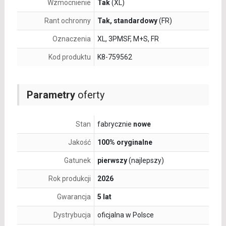
Wzmocnienie
Tak
(XL)
Rant ochronny
Tak, standardowy
(FR)
Oznaczenia
XL, 3PMSF, M+S, FR
Kod produktu
K8-759562
Parametry
oferty
Stan
fabrycznie
nowe
Jakość
100% oryginalne
Gatunek
pierwszy
(najlepszy)
Rok produkcji
2026
Gwarancja
5 lat
Dystrybucja
oficjalna w Polsce