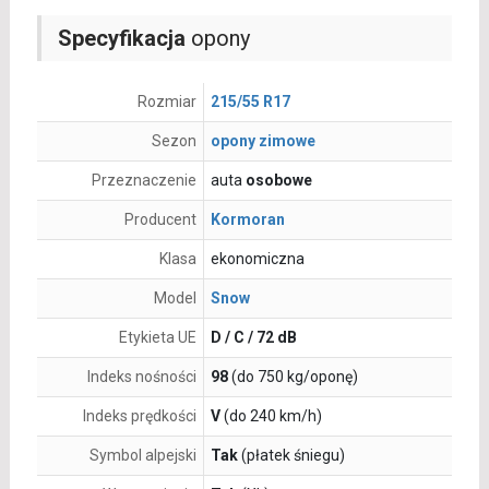
Specyfikacja
opony
Rozmiar
215/55 R17
Sezon
opony zimowe
Przeznaczenie
auta
osobowe
Producent
Kormoran
Klasa
ekonomiczna
Model
Snow
Etykieta UE
D / C / 72 dB
Indeks nośności
98
(do 750 kg/oponę)
Indeks prędkości
V
(do 240 km/h)
Symbol alpejski
Tak
(płatek śniegu)