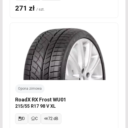
271 zł
/ szt.
Opona zimowa
RoadX RX Frost WU01
215/55 R17 98 V XL
D
C
72 dB