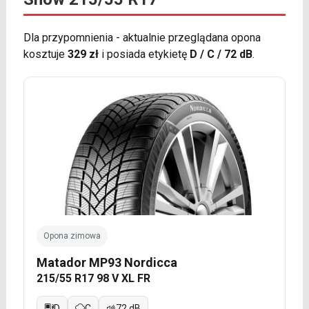
Dla przypomnienia - aktualnie przeglądana opona
kosztuje
329 zł
i posiada etykietę
D / C / 72 dB
.
Opona zimowa
Matador MP93 Nordicca
215/55 R17 98 V XL FR
D
C
72 dB