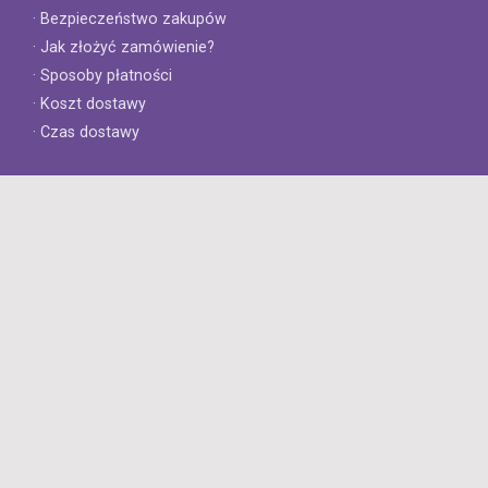
· Bezpieczeństwo zakupów
· Jak złożyć zamówienie?
· Sposoby płatności
· Koszt dostawy
· Czas dostawy
Obsługa klienta
· Zwroty
· Reklamacje
· Najczęściej zadawane pytania
· Gwarancja na opony
· Kontakt
8opon.pl
· O firmie
· Opinie klientów