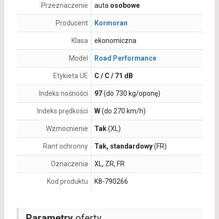
Przeznaczenie
auta
osobowe
Producent
Kormoran
Klasa
ekonomiczna
Model
Road Performance
Etykieta UE
C / C / 71 dB
Indeks nośności
97
(do 730 kg/oponę)
Indeks prędkości
W
(do 270 km/h)
Wzmocnienie
Tak
(XL)
Rant ochronny
Tak, standardowy
(FR)
Oznaczenia
XL, ZR, FR
Kod produktu
K8-790266
Parametry
oferty