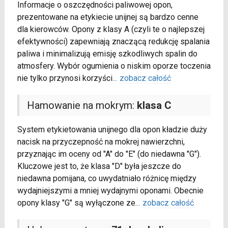
Informacje o oszczędności paliwowej opon,
prezentowane na etykiecie unijnej są bardzo cenne
dla kierowców. Opony z klasy A (czyli te o najlepszej
efektywności) zapewniają znaczącą redukcję spalania
paliwa i minimalizują emisję szkodliwych spalin do
atmosfery. Wybór ogumienia o niskim oporze toczenia
nie tylko przynosi korzyści
...
zobacz całość
Hamowanie na mokrym:
klasa C
System etykietowania unijnego dla opon kładzie duży
nacisk na przyczepność na mokrej nawierzchni,
przyznając im oceny od "A" do "E" (do niedawna "G").
Kluczowe jest to, że klasa "D" była jeszcze do
niedawna pomijana, co uwydatniało różnicę między
wydajniejszymi a mniej wydajnymi oponami. Obecnie
opony klasy "G" są wyłączone ze
...
zobacz całość