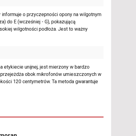
y informuje o przyczepności opony na wilgotnym
za) do E (wcześniej - G), pokazującą
kiej wilgotności podłoża. Jest to ważny
 etykiecie unijnej, jest mierzony w bardzo
 przejeżdża obok mikrofonów umieszczonych w
ysokości 120 centymetrów. Ta metoda gwarantuje
rmoran