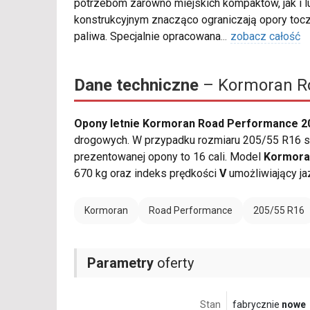
potrzebom zarówno miejskich kompaktów, jak i 
konstrukcyjnym znacząco ograniczają opory tocz
paliwa. Specjalnie opracowana
...
zobacz całość
Dane techniczne
– Kormoran Ro
Opony letnie Kormoran Road Performance 2
drogowych. W przypadku rozmiaru 205/55 R16 sz
prezentowanej opony to 16 cali. Model
Kormora
670 kg oraz indeks prędkości
V
umożliwiający ja
Kormoran
Road Performance
205/55 R16
Parametry
oferty
Stan
fabrycznie
nowe