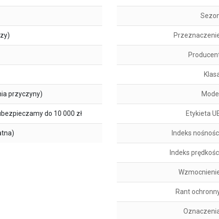
Sezo
szy)
Przeznaczeni
Producen
Klas
ia przyczyny)
Mode
ubezpieczamy do 10 000 zł
Etykieta U
atna)
Indeks nośnośc
Indeks prędkośc
Wzmocnieni
Rant ochronn
Oznaczeni