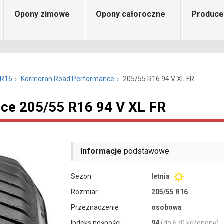
Opony zimowe
Opony całoroczne
Produce
 R16
Kormoran Road Performance
205/55 R16 94 V XL FR
ce 205/55 R16 94 V XL FR
Informacje
podstawowe
Sezon
letnia
Rozmiar
205/55 R16
Przeznaczenie
osobowa
Indeks nośności
94
(do 670 kg/oponę)