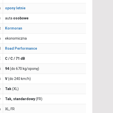
n
opony letnie
e
auta
osobowe
t
Kormoran
a
ekonomiczna
l
Road Performance
E
C / C / 71 dB
i
94
(do 670 kg/oponę)
i
V
(do 240 km/h)
e
Tak
(XL)
y
Tak, standardowy
(FR)
a
XL, FR