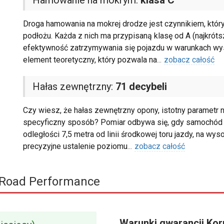
Hamowanie na mokrym:
klasa C
Droga hamowania na mokrej drodze jest czynnikiem, któr
podłożu. Każda z nich ma przypisaną klasę od A (najkróts
efektywność zatrzymywania się pojazdu w warunkach wyso
element teoretyczny, który pozwala na
...
zobacz całość
Hałas zewnętrzny:
71 decybeli
Czy wiesz, że hałas zewnętrzny opony, istotny parametr na
specyficzny sposób? Pomiar odbywa się, gdy samochód
odległości 7,5 metra od linii środkowej toru jazdy, na w
precyzyjne ustalenie poziomu
...
zobacz całość
Road Performance
Warunki gwarancji Ko