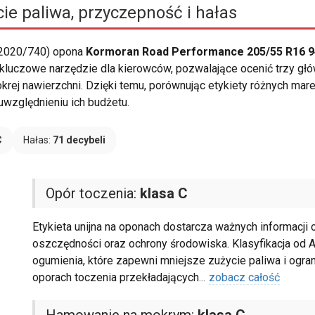
ie paliwa, przyczepność i hałas
 2020/740) opona
Kormoran Road Performance 205/55 R16 9
o kluczowe narzędzie dla kierowców, pozwalające ocenić trzy głó
ej nawierzchni. Dzięki temu, porównując etykiety różnych mare
względnieniu ich budżetu.
C
Hałas:
71 decybeli
Opór toczenia:
klasa C
Etykieta unijna na oponach dostarcza ważnych informacji 
oszczędności oraz ochrony środowiska. Klasyfikacja od 
ogumienia, które zapewni mniejsze zużycie paliwa i ogran
oporach toczenia przekładających
...
zobacz całość