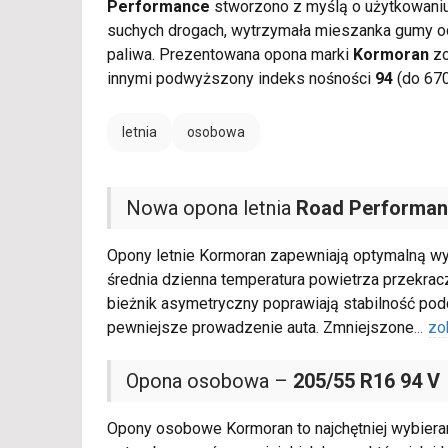
Performance
stworzono z myślą o użytkowaniu 
suchych drogach, wytrzymała mieszanka gumy o
paliwa. Prezentowana opona marki
Kormoran
zo
innymi podwyższony indeks nośności
94
(do 670
letnia
osobowa
Nowa opona letnia
Road Performa
Opony letnie Kormoran zapewniają optymalną wy
średnia dzienna temperatura powietrza przekra
bieżnik asymetryczny poprawiają stabilność pod
pewniejsze prowadzenie auta. Zmniejszone
...
zo
Opona osobowa –
205/55 R16 94 V
Opony osobowe Kormoran to najchętniej wybiera