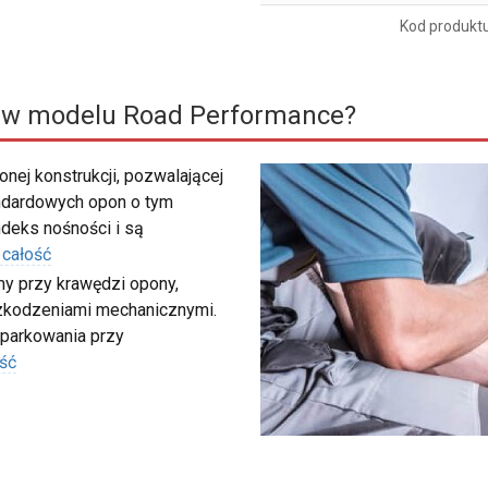
Kod produkt
 w modelu Road Performance?
nej konstrukcji, pozwalającej
ndardowych opon o tym
deks nośności i są
 całość
my przy krawędzi opony,
szkodzeniami mechanicznymi.
 parkowania przy
ść