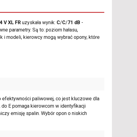
4 V XL FR
uzyskała wynik:
C
/
C
/
71 dB
-
wne parametry. Są to: poziom hałasu,
k i modeli, kierowcy mogą wybrać opony, które
o efektywności paliwowej, co jest kluczowe dla
A do E pomaga kierowcom w identyfikacji
iczy emisję spalin. Wybór opon o niskich