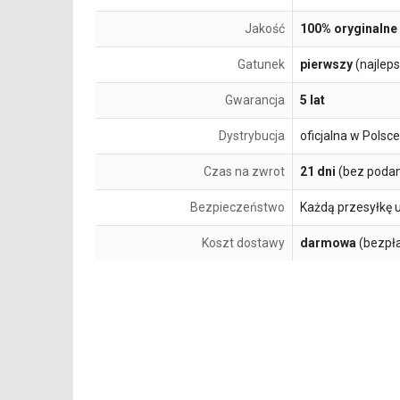
Jakość
100% oryginalne
Gatunek
pierwszy
(najlep
Gwarancja
5 lat
Dystrybucja
oficjalna w Polsce
Czas na zwrot
21 dni
(bez podan
Bezpieczeństwo
Każdą przesyłkę 
Koszt dostawy
darmowa
(bezpł