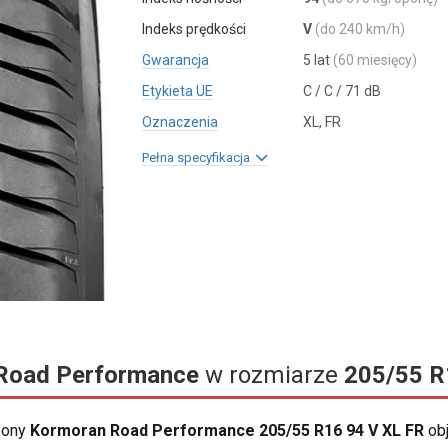
Indeks prędkości
V
(do 240 km/h)
Gwarancja
5 lat
(60 miesięcy)
Etykieta UE
C / C / 71 dB
Oznaczenia
XL, FR
Pełna specyfikacja
Road Performance
w rozmiarze
205/55 R
opony
Kormoran Road Performance 205/55 R16 94 V XL FR
obj