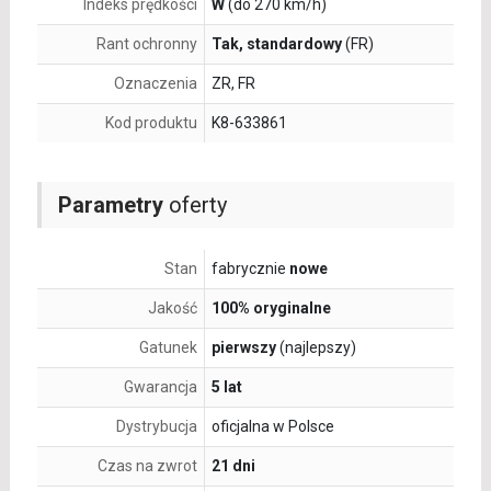
Indeks prędkości
W
(do 270 km/h)
Rant ochronny
Tak, standardowy
(FR)
Oznaczenia
ZR, FR
Kod produktu
K8-633861
Parametry
oferty
Stan
fabrycznie
nowe
Jakość
100% oryginalne
Gatunek
pierwszy
(najlepszy)
Gwarancja
5 lat
Dystrybucja
oficjalna w Polsce
Czas na zwrot
21 dni