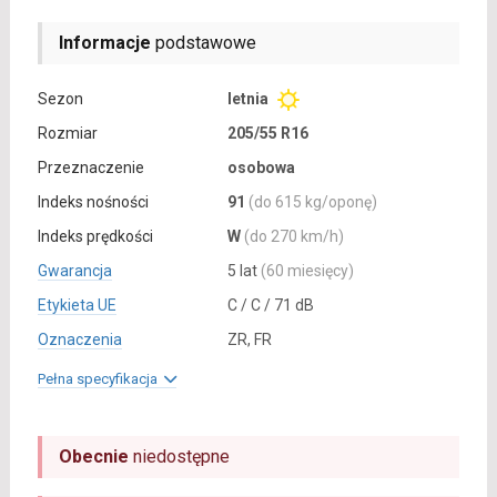
Informacje
podstawowe
Sezon
letnia
Rozmiar
205/55 R16
Przeznaczenie
osobowa
Indeks nośności
91
(do 615 kg/oponę)
Indeks prędkości
W
(do 270 km/h)
Gwarancja
5 lat
(60 miesięcy)
Etykieta UE
C / C / 71 dB
Oznaczenia
ZR, FR
Pełna specyfikacja
Obecnie
niedostępne