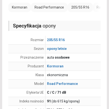
Kormoran
Road Performance
205/55 R16
Rant oc
Specyfikacja
opony
Rozmiar
205/55 R16
Sezon
opony letnie
Przeznaczenie
auta
osobowe
Producent
Kormoran
Klasa
ekonomiczna
Model
Road Performance
Etykieta UE
C / C / 71 dB
Indeks nośności
91
(do 615 kg/oponę)