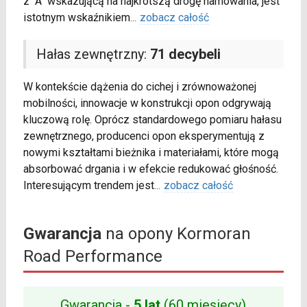
z "A" wskazującą na najkrótszą drogę hamowania, jest
istotnym wskaźnikiem
...
zobacz całość
Hałas zewnętrzny:
71 decybeli
W kontekście dążenia do cichej i zrównoważonej
mobilności, innowacje w konstrukcji opon odgrywają
kluczową rolę. Oprócz standardowego pomiaru hałasu
zewnętrznego, producenci opon eksperymentują z
nowymi kształtami bieżnika i materiałami, które mogą
absorbować drgania i w efekcie redukować głośność.
Interesującym trendem jest
...
zobacz całość
Gwarancja
na opony Kormoran
Road Performance
Gwarancja -
5 lat
(60 miesięcy)