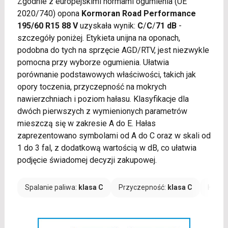
Zgodnie z europejskimi normami ogumienia (UE
2020/740) opona
Kormoran Road Performance
195/60 R15 88 V
uzyskała wynik:
C
/
C
/
71 dB
-
szczegóły poniżej. Etykieta unijna na oponach,
podobna do tych na sprzęcie AGD/RTV, jest niezwykle
pomocna przy wyborze ogumienia. Ułatwia
porównanie podstawowych właściwości, takich jak
opory toczenia, przyczepność na mokrych
nawierzchniach i poziom hałasu. Klasyfikacje dla
dwóch pierwszych z wymienionych parametrów
mieszczą się w zakresie A do E. Hałas
zaprezentowano symbolami od A do C oraz w skali od
1 do 3 fal, z dodatkową wartością w dB, co ułatwia
podjęcie świadomej decyzji zakupowej.
Spalanie paliwa:
klasa C
Przyczepność:
klasa C
Hałas