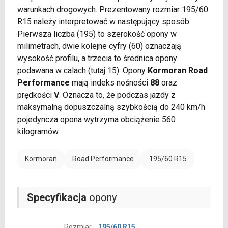
warunkach drogowych. Prezentowany rozmiar 195/60
R15 należy interpretować w następujący sposób.
Pierwsza liczba (195) to szerokość opony w
milimetrach, dwie kolejne cyfry (60) oznaczają
wysokość profilu, a trzecia to średnica opony
podawana w calach (tutaj 15). Opony
Kormoran Road
Performance
mają indeks nośności
88
oraz
prędkości
V
. Oznacza to, że podczas jazdy z
maksymalną dopuszczalną szybkością do 240 km/h
pojedyncza opona wytrzyma obciążenie 560
kilogramów.
Kormoran
Road Performance
195/60 R15
Specyfikacja
opony
Rozmiar
195/60 R15