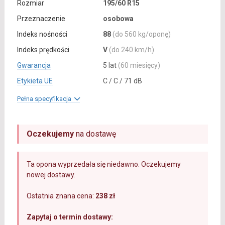
Rozmiar
195/60 R15
Przeznaczenie
osobowa
Indeks nośności
88
(do 560 kg/oponę)
Indeks prędkości
V
(do 240 km/h)
Gwarancja
5 lat
(60 miesięcy)
Etykieta UE
C / C / 71 dB
Pełna specyfikacja
Oczekujemy
na dostawę
Ta opona wyprzedała się niedawno. Oczekujemy
nowej dostawy.
Ostatnia znana cena:
238 zł
Zapytaj o termin dostawy: