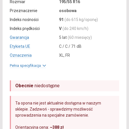
Rozmiar
195/55 R16
Przeznaczenie
osobowa
Indeks nośności
91
(do 615 kg/oponę)
Indeks prędkości
V
(do 240 km/h)
Gwarancja
5 lat
(60 miesięcy)
Etykieta UE
C / C / 71 dB
Oznaczenia
XL, FR
Pełna specyfikacja
Obecnie
niedostępne
Ta opona nie jest aktualnie dostępna w naszym
sklepie. Zadzwoń - sprawdzimy możliwość
sprowadzenia na specjalne zamówienie.
Orientacyjna cena:
~388 zł