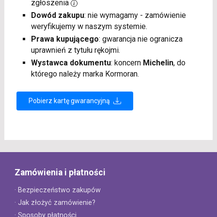
zgłoszenia
Dowód zakupu
: nie wymagamy - zamówienie
weryfikujemy w naszym systemie.
Prawa kupującego
: gwarancja nie ogranicza
uprawnień z tytułu rękojmi.
Wystawca dokumentu
: koncern
Michelin
, do
którego należy marka Kormoran.
Pobierz kartę gwarancyjną
Zamówienia i płatności
· Bezpieczeństwo zakupów
· Jak złożyć zamówienie?
· Sposoby płatności