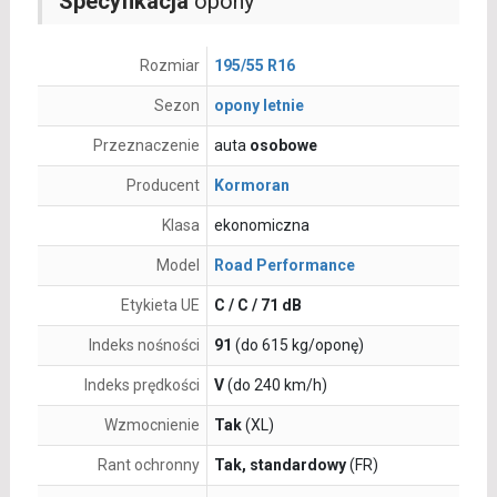
Specyfikacja
opony
Rozmiar
195/55 R16
Sezon
opony letnie
Przeznaczenie
auta
osobowe
Producent
Kormoran
Klasa
ekonomiczna
Model
Road Performance
Etykieta UE
C / C / 71 dB
Indeks nośności
91
(do 615 kg/oponę)
Indeks prędkości
V
(do 240 km/h)
Wzmocnienie
Tak
(XL)
Rant ochronny
Tak, standardowy
(FR)