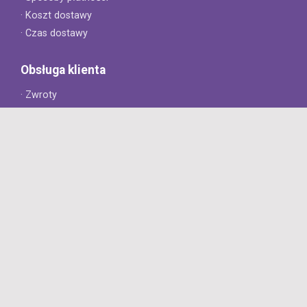
· Koszt dostawy
· Czas dostawy
Obsługa klienta
· Zwroty
· Reklamacje
· Najczęściej zadawane pytania
· Gwarancja na opony
· Kontakt
8opon.pl
· O firmie
· Opinie klientów
· Dlaczego warto u nas kupić?
· Polityka prywatności
· Regulamin