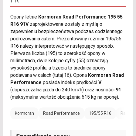
FR
Opony letnie
Kormoran Road Performance 195 55
R16 91V
zaprojektowane zostały z myślą o
zapewnieniu bezpieczeństwa podczas codziennego
podróżowania autem. Prezentowany rozmiar 195/55
R16 należy interpretować w następujący sposób.
Pierwsza liczba (195) to szerokość opony w
milimetrach, dwie kolejne cyfry (55) oznaczają
wysokość profilu, a trzecia to średnica opony
podawana w calach (tutaj 16). Opona
Kormoran Road
Performance
posiada indeks prędkości
V
(dopuszczalna jazda do 240 km/h) oraz nośności
91
(maksymalna wartość obciążenia 615 kg na oponę).
Kormoran
Road Performance
195/55 R16
Rant oc