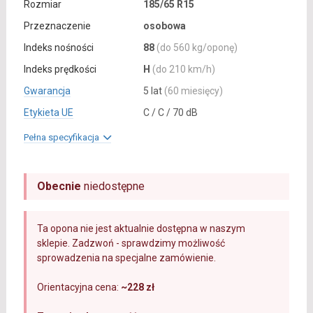
Rozmiar
185/65 R15
Przeznaczenie
osobowa
Indeks nośności
88
(do 560 kg/oponę)
Indeks prędkości
H
(do 210 km/h)
Gwarancja
5 lat
(60 miesięcy)
Etykieta UE
C / C / 70 dB
Pełna specyfikacja
Obecnie
niedostępne
Ta opona nie jest aktualnie dostępna w naszym
sklepie. Zadzwoń - sprawdzimy możliwość
sprowadzenia na specjalne zamówienie.
Orientacyjna cena:
~228 zł