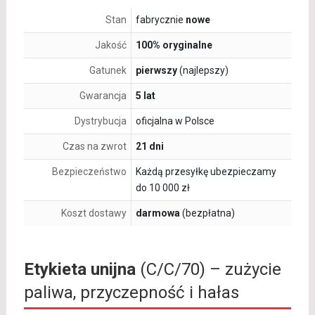
Stan
fabrycznie
nowe
Jakość
100% oryginalne
Gatunek
pierwszy
(najlepszy)
Gwarancja
5 lat
Dystrybucja
oficjalna w Polsce
Czas na zwrot
21 dni
Bezpieczeństwo
Każdą przesyłkę ubezpieczamy
do 10 000 zł
Koszt dostawy
darmowa
(bezpłatna)
Etykieta unijna
(C/C/70) – zużycie
paliwa, przyczepność i hałas