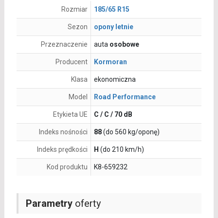
Rozmiar
185/65 R15
Sezon
opony letnie
Przeznaczenie
auta
osobowe
Producent
Kormoran
Klasa
ekonomiczna
Model
Road Performance
Etykieta UE
C / C / 70 dB
Indeks nośności
88
(do 560 kg/oponę)
Indeks prędkości
H
(do 210 km/h)
Kod produktu
K8-659232
Parametry
oferty