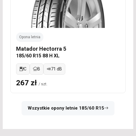
Opona letnia
Matador Hectorra 5
185/60 R15 88 H XL
C
B
71 dB
267 zł
/ szt.
Wszystkie opony letnie 185/60 R15