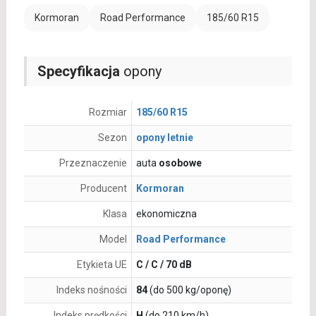
Kormoran
Road Performance
185/60 R15
Specyfikacja
opony
Rozmiar
185/60 R15
Sezon
opony letnie
Przeznaczenie
auta
osobowe
Producent
Kormoran
Klasa
ekonomiczna
Model
Road Performance
Etykieta UE
C / C / 70 dB
Indeks nośności
84
(do 500 kg/oponę)
Indeks prędkości
H
(do 210 km/h)