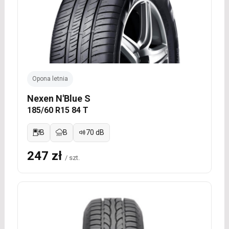
Opona letnia
Nexen N'Blue S
185/60 R15 84 T
B
B
70 dB
247 zł
/ szt.