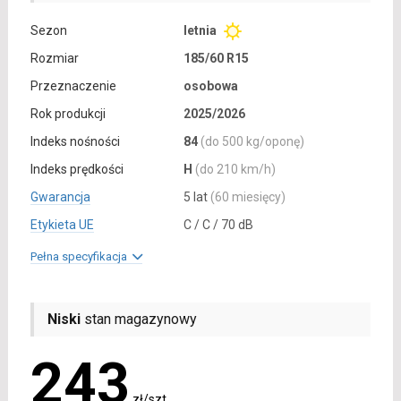
Sezon
letnia
Rozmiar
185/60 R15
Przeznaczenie
osobowa
Rok produkcji
2025/2026
Indeks nośności
84
(do 500 kg/oponę)
Indeks prędkości
H
(do 210 km/h)
Gwarancja
5 lat
(60 miesięcy)
Etykieta UE
C / C / 70 dB
Pełna specyfikacja
Niski
stan magazynowy
243
zł/szt.