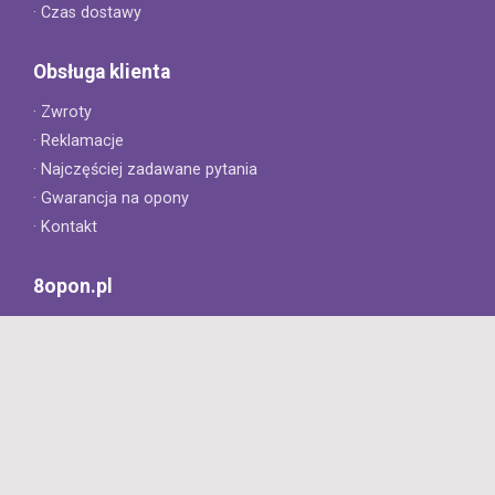
· Czas dostawy
Obsługa klienta
· Zwroty
· Reklamacje
· Najczęściej zadawane pytania
· Gwarancja na opony
· Kontakt
8opon.pl
· O firmie
· Opinie klientów
· Dlaczego warto u nas kupić?
· Polityka prywatności
· Regulamin