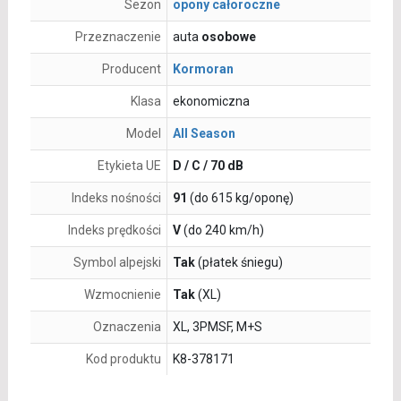
Sezon
opony całoroczne
Przeznaczenie
auta
osobowe
Producent
Kormoran
Klasa
ekonomiczna
Model
All Season
Etykieta UE
D / C / 70 dB
Indeks nośności
91
(do 615 kg/oponę)
Indeks prędkości
V
(do 240 km/h)
Symbol alpejski
Tak
(płatek śniegu)
Wzmocnienie
Tak
(XL)
Oznaczenia
XL, 3PMSF, M+S
Kod produktu
K8-378171