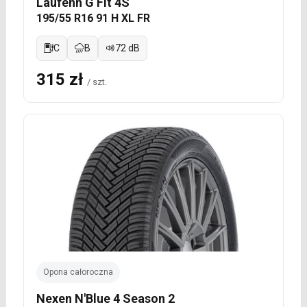
Laufenn G Fit 4S
195/55 R16 91 H XL FR
C
B
72 dB
315 zł
/ szt.
Opona całoroczna
Nexen N'Blue 4 Season 2