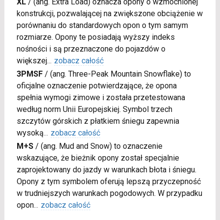
XL
/
(ang. Extra Load) oznacza opony o wzmocnionej
konstrukcji, pozwalającej na zwiększone obciążenie w
porównaniu do standardowych opon o tym samym
rozmiarze. Opony te posiadają wyższy indeks
nośności i są przeznaczone do pojazdów o
większej
...
zobacz całość
3PMSF
/
(ang. Three-Peak Mountain Snowflake) to
oficjalne oznaczenie potwierdzające, że opona
spełnia wymogi zimowe i została przetestowana
według norm Unii Europejskiej. Symbol trzech
szczytów górskich z płatkiem śniegu zapewnia
wysoką
...
zobacz całość
M+S
/
(ang. Mud and Snow) to oznaczenie
wskazujące, że bieżnik opony został specjalnie
zaprojektowany do jazdy w warunkach błota i śniegu.
Opony z tym symbolem oferują lepszą przyczepność
w trudniejszych warunkach pogodowych. W przypadku
opon
...
zobacz całość