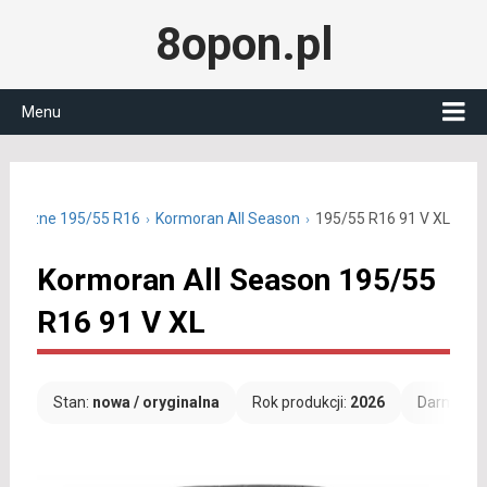
8opon.pl
Menu
łoroczne 195/55 R16
Kormoran All Season
195/55 R16 91 V XL
Kormoran All Season 195/55
R16 91 V XL
Stan:
nowa / oryginalna
Rok produkcji:
2026
Darmowa 