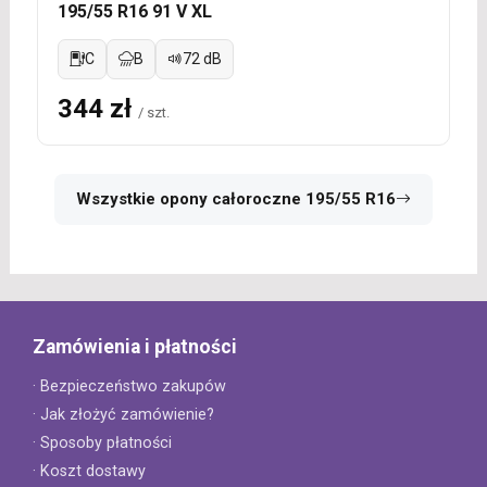
195/55 R16 91 V XL
C
B
72 dB
344 zł
/ szt.
Wszystkie opony całoroczne 195/55 R16
Zamówienia i płatności
· Bezpieczeństwo zakupów
· Jak złożyć zamówienie?
· Sposoby płatności
· Koszt dostawy