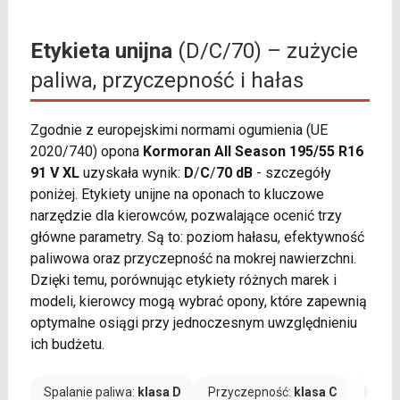
Etykieta unijna
(D/C/70) – zużycie
paliwa, przyczepność i hałas
Zgodnie z europejskimi normami ogumienia (UE
2020/740) opona
Kormoran All Season 195/55 R16
91 V XL
uzyskała wynik:
D
/
C
/
70 dB
- szczegóły
poniżej. Etykiety unijne na oponach to kluczowe
narzędzie dla kierowców, pozwalające ocenić trzy
główne parametry. Są to: poziom hałasu, efektywność
paliwowa oraz przyczepność na mokrej nawierzchni.
Dzięki temu, porównując etykiety różnych marek i
modeli, kierowcy mogą wybrać opony, które zapewnią
optymalne osiągi przy jednoczesnym uwzględnieniu
ich budżetu.
Spalanie paliwa:
klasa D
Przyczepność:
klasa C
Hałas