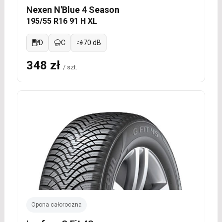
Nexen N'Blue 4 Season
195/55 R16 91 H XL
D
C
70 dB
348 zł
/ szt.
Opona całoroczna