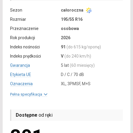
Sezon
całoroczna
Rozmiar
195/55 R16
Przeznaczenie
osobowa
Rok produkcji
2026
Indeks nośności
91
(do 615 kg/oponę)
Indeks prędkości
V
(do 240 km/h)
Gwarancja
5 lat
(60 miesięcy)
Etykieta UE
D / C / 70 dB
Oznaczenia
XL, 3PMSF, M+S
Pełna specyfikacja
Dostępne
od ręki