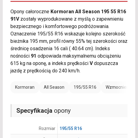
Opony całoroczne
Kormoran All Season 195 55 R16
91V
zostały wyprodukowane z myślą o zapewnieniu
bezpiecznego i komfortowego podróżowania.
Oznaczenie 195/55 R16 wskazuje kolejno szerokość
bieżnika 195 mm, profil równy 55% tej szerokości oraz
średnicę osadzenia 16 cali ( 40.64 cm). Indeks
nośności
91
odpowiada maksymalnemu obciążeniu
615 kg na oponę, a indeks prędkości
V
dopuszcza
jazdę z prędkością do 240 km/h.
Kormoran
All Season
195/55 R16
Wzmocnienie (X
Specyfikacja
opony
Rozmiar
195/55 R16