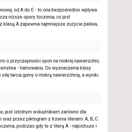
iwowej, od A do E - to ona bezpośrednio wpływa
za niższe opory toczenia, co jest
 klasą A zapewnia najmniejsze zużycie paliwa,
nymi o przyczepności opon na mokrej nawierzchni,
zeństwa - hamowaniu. Do wyznaczenia klasy
siłę tarcia gumy o mokrą nawierzchnię, a wyniki
ie, jest istotnym wskaźnikiem zarówno dla
 oraz przez piktogram z trzema literami: A, B, C.
enia, podczas gdy te z literą A - najcichsze i