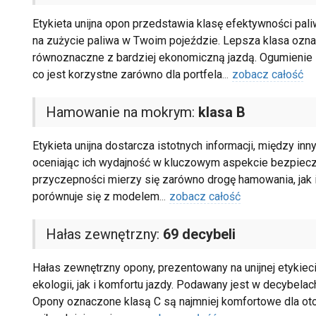
Etykieta unijna opon przedstawia klasę efektywności pal
na zużycie paliwa w Twoim pojeździe. Lepsza klasa oznac
równoznaczne z bardziej ekonomiczną jazdą. Ogumienie z
co jest korzystne zarówno dla portfela
...
zobacz całość
Hamowanie na mokrym:
klasa B
Etykieta unijna dostarcza istotnych informacji, między in
oceniając ich wydajność w kluczowym aspekcie bezpiec
przyczepności mierzy się zarówno drogę hamowania, jak i 
porównuje się z modelem
...
zobacz całość
Hałas zewnętrzny:
69 decybeli
Hałas zewnętrzny opony, prezentowany na unijnej etykiec
ekologii, jak i komfortu jazdy. Podawany jest w decybelach
Opony oznaczone klasą C są najmniej komfortowe dla otocz