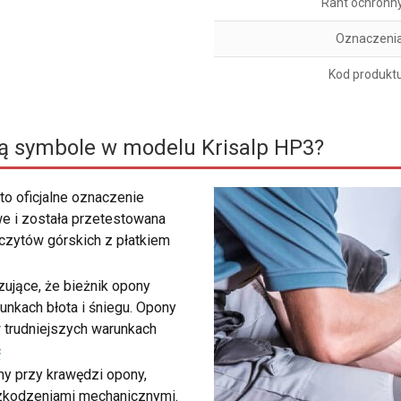
Rant ochronn
Oznaczeni
Kod produkt
ą symbole w modelu Krisalp HP3?
to oficjalne oznaczenie
e i została przetestowana
zczytów górskich z płatkiem
ujące, że bieżnik opony
unkach błota i śniegu. Opony
 trudniejszych warunkach
ć
my przy krawędzi opony,
szkodzeniami mechanicznymi.