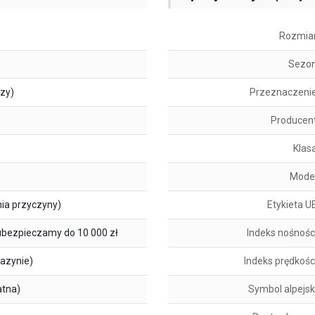
Rozmia
Sezo
szy)
Przeznaczeni
Producen
Klas
Mode
ia przyczyny)
Etykieta U
ubezpieczamy do 10 000 zł
Indeks nośnośc
azynie)
Indeks prędkośc
atna)
Symbol alpejsk