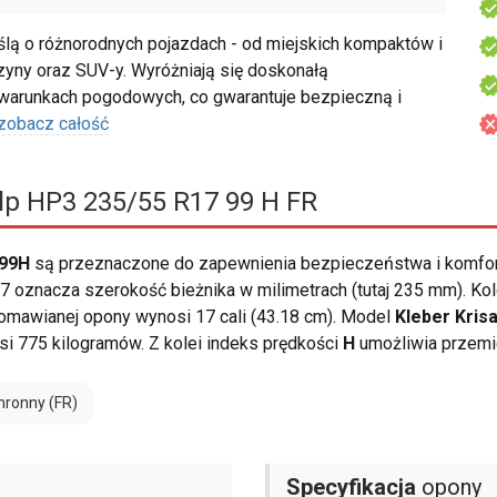
ą o różnorodnych pojazdach - od miejskich kompaktów i
zyny oraz SUV-y. Wyróżniają się doskonałą
 warunkach pogodowych, co gwarantuje bezpieczną i
zobacz całość
lp HP3 235/55 R17 99 H FR
 99H
są przeznaczone do zapewnienia bezpieczeństwa i komfor
 oznacza szerokość bieżnika w milimetrach (tutaj 235 mm). Kol
omawianej opony wynosi 17 cali (43.18 cm). Model
Kleber Kris
i 775 kilogramów. Z kolei indeks prędkości
H
umożliwia przemi
hronny (FR)
Specyfikacja
opony