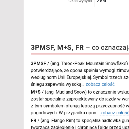
Czas wysyłki
2 dni
3PMSF, M+S, FR
– co oznaczaj
3PMSF
/
(ang. Three-Peak Mountain Snowflake) 
potwierdzające, że opona spełnia wymogi zimow
według norm Unii Europejskiej. Symbol trzech s
śniegu zapewnia wysoką
...
zobacz całość
M+S
/
(ang. Mud and Snow) to oznaczenie wskaz
został specjalnie zaprojektowany do jazdy w war
z tym symbolem oferują lepszą przyczepność w
pogodowych. W przypadku opon
...
zobacz całoś
FR
/
(ang. Flange Rim) to specjalna nadlewka gu
tworząca zagłębienie i chroniąca felgę przed u