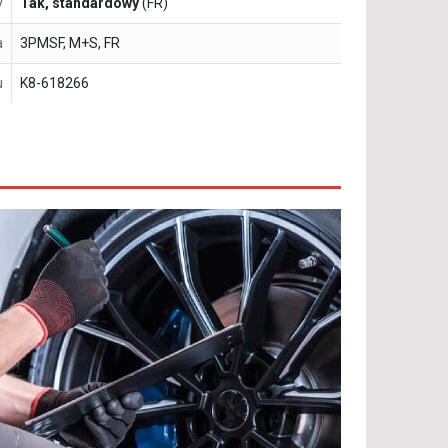
y
Tak, standardowy
(FR)
a
3PMSF, M+S, FR
u
K8-618266