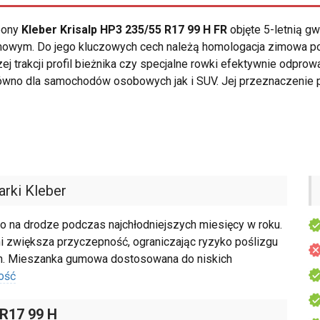
opony
Kleber Krisalp HP3 235/55 R17 99 H FR
objęte 5-letnią g
mowym. Do jego kluczowych cech należą homologacja zimowa p
szej trakcji profil bieżnika czy specjalne rowki efektywnie odp
wno dla samochodów osobowych jak i SUV. Jej przeznaczenie p
rki Kleber
 na drodze podczas najchłodniejszych miesięcy w roku.
mi zwiększa przyczepność, ograniczając ryzyko poślizgu
ch. Mieszanka gumowa dostosowana do niskich
ość
 R17 99 H