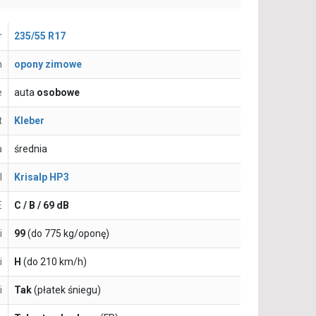
r
235/55 R17
n
opony zimowe
e
auta
osobowe
t
Kleber
a
średnia
l
Krisalp HP3
E
C / B / 69 dB
i
99
(do 775 kg/oponę)
i
H
(do 210 km/h)
i
Tak
(płatek śniegu)