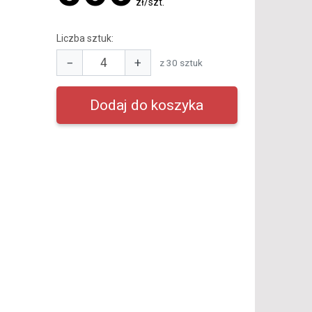
zł/szt.
Liczba sztuk:
−
+
z 30 sztuk