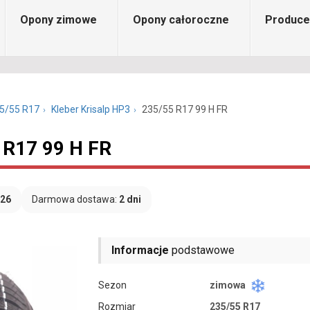
Opony zimowe
Opony całoroczne
Produce
5/55 R17
Kleber Krisalp HP3
235/55 R17 99 H FR
 R17 99 H FR
026
Darmowa dostawa:
2 dni
Informacje
podstawowe
Sezon
zimowa
Rozmiar
235/55 R17