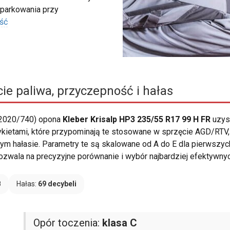
 parkowania przy
ść
ie paliwa, przyczepność i hałas
 2020/740) opona
Kleber Krisalp HP3 235/55 R17 99 H FR
uzys
ykietami, które przypominają te stosowane w sprzęcie AGD/RTV, 
ym hałasie. Parametry te są skalowane od A do E dla pierwszyc
pozwala na precyzyjne porównanie i wybór najbardziej efektywny
B
Hałas:
69 decybeli
Opór toczenia:
klasa C