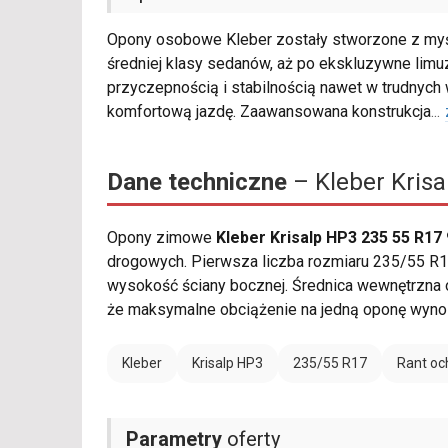
Opony osobowe Kleber zostały stworzone z myśl
średniej klasy sedanów, aż po ekskluzywne limu
przyczepnością i stabilnością nawet w trudnych
komfortową jazdę. Zaawansowana konstrukcja
...
Dane techniczne
– Kleber Krisa
Opony zimowe
Kleber Krisalp HP3 235 55 R17
drogowych. Pierwsza liczba rozmiaru 235/55 R17
wysokość ściany bocznej. Średnica wewnętrzna 
że maksymalne obciążenie na jedną oponę wynos
Kleber
Krisalp HP3
235/55 R17
Rant oc
Parametry
oferty