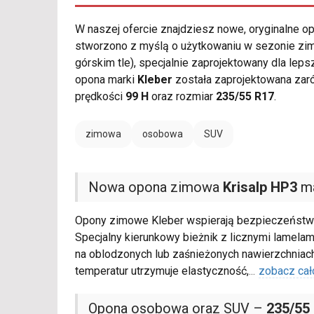
W naszej ofercie znajdziesz nowe, oryginalne 
stworzono z myślą o użytkowaniu w sezonie zi
górskim tle), specjalnie zaprojektowany dla lep
opona marki
Kleber
została zaprojektowana zaró
prędkości
99 H
oraz rozmiar
235/55 R17
.
zimowa
osobowa
SUV
Nowa opona zimowa
Krisalp HP3
ma
Opony zimowe Kleber wspierają bezpieczeństwo
Specjalny kierunkowy bieżnik z licznymi lamela
na oblodzonych lub zaśnieżonych nawierzchnia
temperatur utrzymuje elastyczność,
...
zobacz cał
Opona osobowa oraz SUV –
235/55