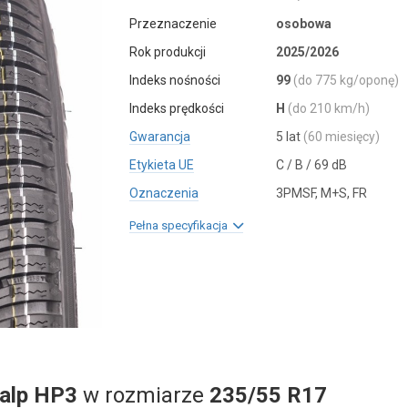
Przeznaczenie
osobowa
Rok produkcji
2025/2026
Indeks nośności
99
(do 775 kg/oponę)
Indeks prędkości
H
(do 210 km/h)
Gwarancja
5 lat
(60 miesięcy)
Etykieta UE
C / B / 69 dB
Oznaczenia
3PMSF, M+S, FR
Pełna specyfikacja
salp HP3
w rozmiarze
235/55 R17