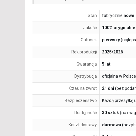
Stan
fabrycznie
nowe
Jakość
100% oryginalne
Gatunek
pierwszy
(najlep
Rok produkcji
2025/2026
Gwarancja
5 lat
Dystrybucja
oficjalna w Polsce
Czas na zwrot
21 dni
(bez podan
Bezpieczeństwo
Każdą przesyłkę 
Dostępność
30 sztuk
(na mag
Koszt dostawy
darmowa
(bezpł