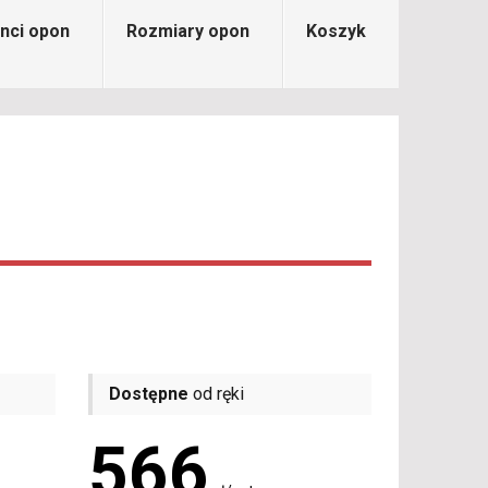
nci opon
Rozmiary opon
Koszyk
Dostępne
od ręki
566