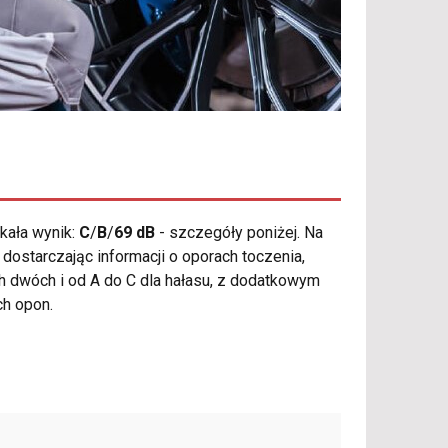
kała wynik:
C
/
B
/
69 dB
- szczegóły poniżej. Na
dostarczając informacji o oporach toczenia,
h dwóch i od A do C dla hałasu, z dodatkowym
ch opon.