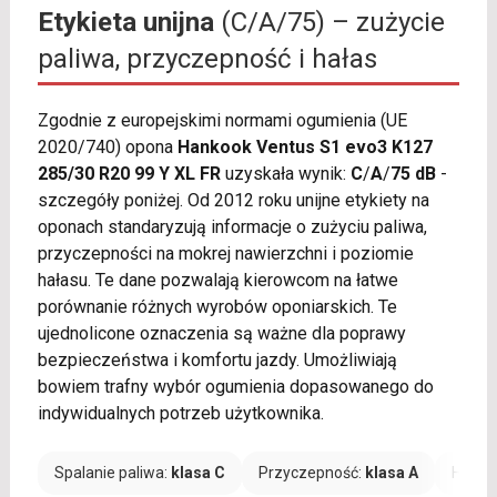
Etykieta unijna
(C/A/75) – zużycie
paliwa, przyczepność i hałas
Zgodnie z europejskimi normami ogumienia (UE
2020/740) opona
Hankook Ventus S1 evo3 K127
285/30 R20 99 Y XL FR
uzyskała wynik:
C
/
A
/
75 dB
-
szczegóły poniżej. Od 2012 roku unijne etykiety na
oponach standaryzują informacje o zużyciu paliwa,
przyczepności na mokrej nawierzchni i poziomie
hałasu. Te dane pozwalają kierowcom na łatwe
porównanie różnych wyrobów oponiarskich. Te
ujednolicone oznaczenia są ważne dla poprawy
bezpieczeństwa i komfortu jazdy. Umożliwiają
bowiem trafny wybór ogumienia dopasowanego do
indywidualnych potrzeb użytkownika.
Spalanie paliwa:
klasa C
Przyczepność:
klasa A
Hałas