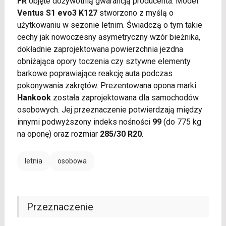
FR
objęte dożywotnią gwarancją producenta. Model
Ventus S1 evo3 K127
stworzono z myślą o
użytkowaniu w sezonie letnim. Świadczą o tym takie
cechy jak nowoczesny asymetryczny wzór bieżnika,
dokładnie zaprojektowana powierzchnia jezdna
obniżająca opory toczenia czy sztywne elementy
barkowe poprawiające reakcję auta podczas
pokonywania zakrętów. Prezentowana opona marki
Hankook
została zaprojektowana dla samochodów
osobowych. Jej przeznaczenie potwierdzają między
innymi podwyższony indeks nośności
99
(do 775 kg
na oponę) oraz rozmiar
285/30 R20
.
letnia
osobowa
Przeznaczenie