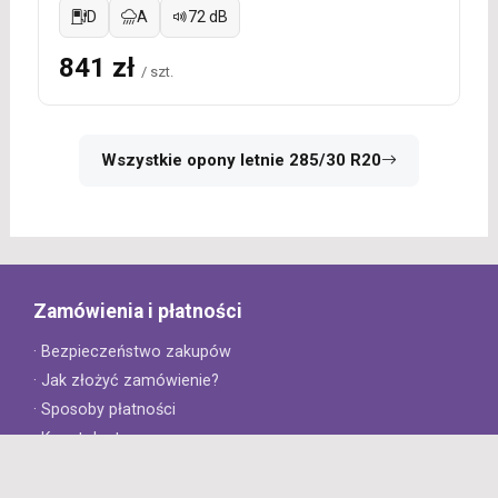
D
A
72 dB
841 zł
/ szt.
Wszystkie opony letnie 285/30 R20
Zamówienia i płatności
· Bezpieczeństwo zakupów
· Jak złożyć zamówienie?
· Sposoby płatności
· Koszt dostawy
· Czas dostawy