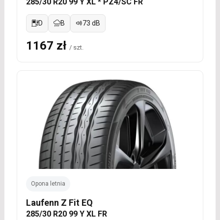
285/30 R20 99 Y XL * PZ4/SC FR
D
B
73 dB
1167 zł
/ szt.
Opona letnia
Laufenn Z Fit EQ
285/30 R20 99 Y XL FR