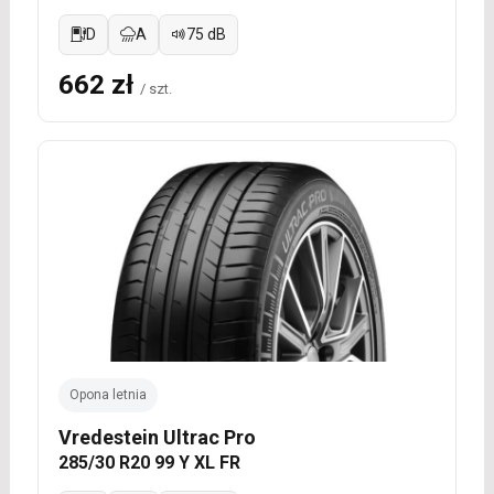
D
A
75 dB
662 zł
/ szt.
Opona letnia
Vredestein Ultrac Pro
285/30 R20 99 Y XL FR