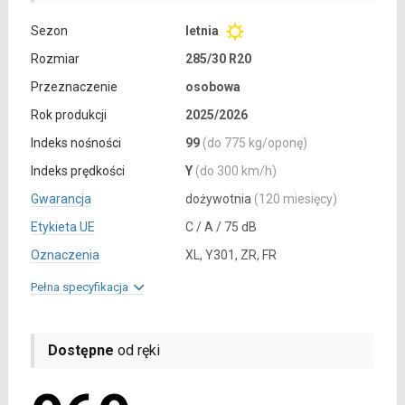
Sezon
letnia
Rozmiar
285/30 R20
Przeznaczenie
osobowa
Rok produkcji
2025/2026
Indeks nośności
99
(do 775 kg/oponę)
Indeks prędkości
Y
(do 300 km/h)
Gwarancja
dożywotnia
(120 miesięcy)
Etykieta UE
C / A / 75 dB
Oznaczenia
XL, Y301, ZR, FR
Pełna specyfikacja
Dostępne
od ręki