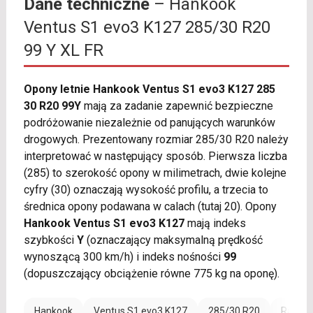
Dane techniczne
– Hankook
Ventus S1 evo3 K127 285/30 R20
99 Y XL FR
Opony letnie Hankook Ventus S1 evo3 K127 285
30 R20 99Y
mają za zadanie zapewnić bezpieczne
podróżowanie niezależnie od panujących warunków
drogowych. Prezentowany rozmiar 285/30 R20 należy
interpretować w następujący sposób. Pierwsza liczba
(285) to szerokość opony w milimetrach, dwie kolejne
cyfry (30) oznaczają wysokość profilu, a trzecia to
średnica opony podawana w calach (tutaj 20). Opony
Hankook Ventus S1 evo3 K127
mają indeks
szybkości
Y
(oznaczający maksymalną prędkość
wynoszącą 300 km/h) i indeks nośności
99
(dopuszczający obciążenie równe 775 kg na oponę).
Hankook
Ventus S1 evo3 K127
285/30 R20
Rant o