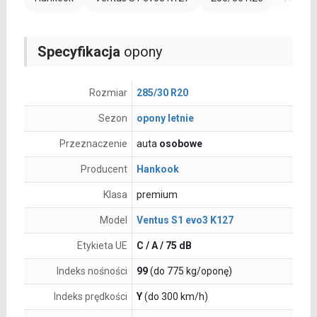
Specyfikacja
opony
Rozmiar
285/30 R20
Sezon
opony letnie
Przeznaczenie
auta
osobowe
Producent
Hankook
Klasa
premium
Model
Ventus S1 evo3 K127
Etykieta UE
C / A / 75 dB
Indeks nośności
99
(do 775 kg/oponę)
Indeks prędkości
Y
(do 300 km/h)