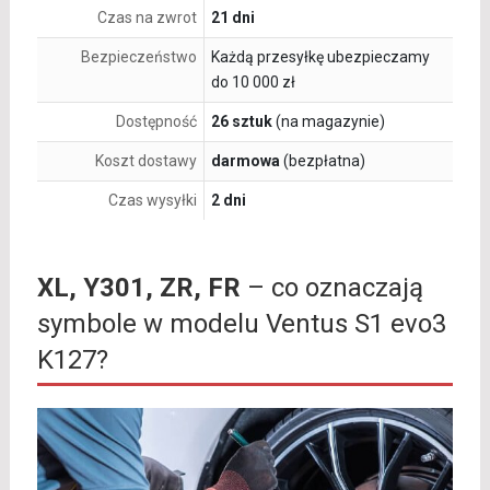
Czas na zwrot
21 dni
Bezpieczeństwo
Każdą przesyłkę ubezpieczamy
do 10 000 zł
Dostępność
26 sztuk
(na magazynie)
Koszt dostawy
darmowa
(bezpłatna)
Czas wysyłki
2 dni
XL, Y301, ZR, FR
– co oznaczają
symbole w modelu Ventus S1 evo3
K127?