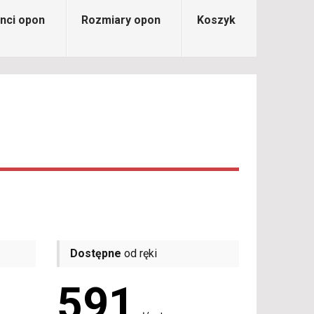
nci opon
Rozmiary opon
Koszyk
Dostępne
od ręki
591