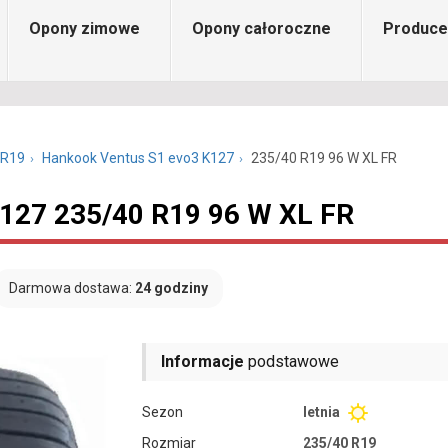
Opony zimowe
Opony całoroczne
Produce
 R19
Hankook Ventus S1 evo3 K127
235/40 R19 96 W XL FR
127 235/40 R19 96 W XL FR
Darmowa dostawa:
24 godziny
Informacje
podstawowe
Sezon
letnia
Rozmiar
235/40 R19