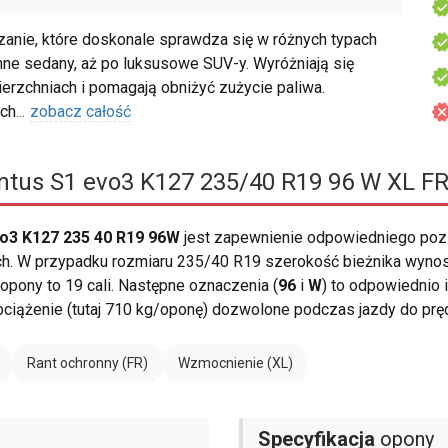
nie, które doskonale sprawdza się w różnych typach
nne sedany, aż po luksusowe SUV-y. Wyróżniają się
rzchniach i pomagają obniżyć zużycie paliwa.
ch
...
zobacz całość
tus S1 evo3 K127 235/40 R19 96 W XL F
vo3 K127 235 40 R19 96W
jest zapewnienie odpowiedniego poz
 W przypadku rozmiaru 235/40 R19 szerokość bieżnika wynosi 2
pony to 19 cali. Następne oznaczenia (
96
i
W
) to odpowiednio 
bciążenie (tutaj 710 kg/oponę) dozwolone podczas jazdy do pr
Rant ochronny (FR)
Wzmocnienie (XL)
Specyfikacja
opony