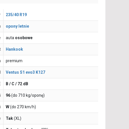
r
235/40 R19
n
opony letnie
e
auta
osobowe
t
Hankook
a
premium
l
Ventus S1 evo3 K127
E
B / C / 72 dB
i
96
(do 710 kg/oponę)
i
W
(do 270 km/h)
e
Tak
(XL)