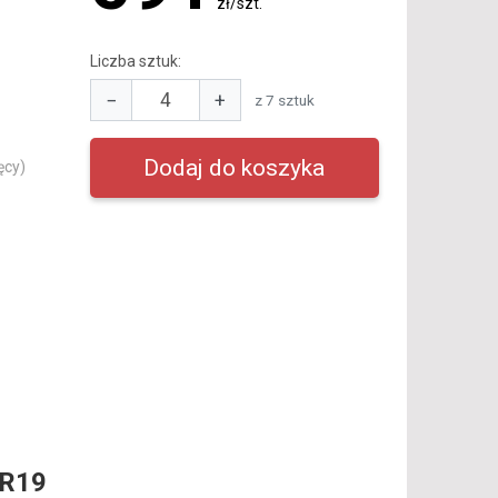
zł/szt.
Liczba sztuk:
−
+
z 7 sztuk
ęcy)
 R19