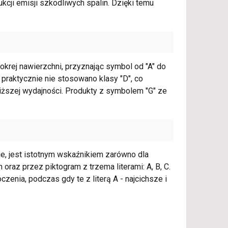
kcji emisji szkodliwych spalin. Dzięki temu
okrej nawierzchni, przyznając symbol od "A" do
 praktycznie nie stosowano klasy "D", co
iższej wydajności. Produkty z symbolem "G" ze
ie, jest istotnym wskaźnikiem zarówno dla
 oraz przez piktogram z trzema literami: A, B, C.
enia, podczas gdy te z literą A - najcichsze i