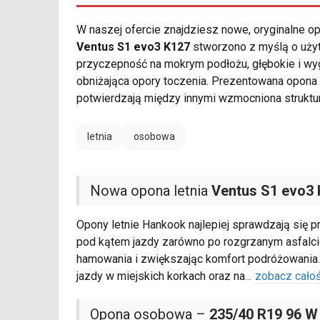
W naszej ofercie znajdziesz nowe, oryginalne 
Ventus S1 evo3 K127
stworzono z myślą o użyt
przyczepność na mokrym podłożu, głębokie i wy
obniżająca opory toczenia. Prezentowana opona
potwierdzają między innymi wzmocniona struktu
letnia
osobowa
Nowa opona letnia
Ventus S1 evo3
Opony letnie Hankook najlepiej sprawdzają się 
pod kątem jazdy zarówno po rozgrzanym asfalcie
hamowania i zwiększając komfort podróżowania
jazdy w miejskich korkach oraz na
...
zobacz cało
Opona osobowa –
235/40 R19 96 W