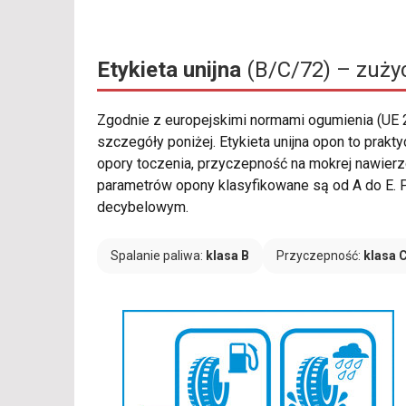
Etykieta unijna
(B/C/72) – zużyc
Zgodnie z europejskimi normami ogumienia (UE
szczegóły poniżej. Etykieta unijna opon to prak
opory toczenia, przyczepność na mokrej nawier
parametrów opony klasyfikowane są od A do E. P
decybelowym.
Spalanie paliwa:
klasa B
Przyczepność:
klasa 