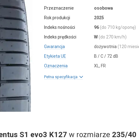
Przeznaczenie
osobowa
Rok produkcji
2025
Indeks nośności
96
(do 710 kg/oponę)
Indeks prędkości
W
(do 270 km/h)
Gwarancja
dożywotnia
(120 miesi
Etykieta UE
B / C / 72 dB
Oznaczenia
XL, FR
Pełna specyfikacja
entus S1 evo3 K127
w rozmiarze
235/40