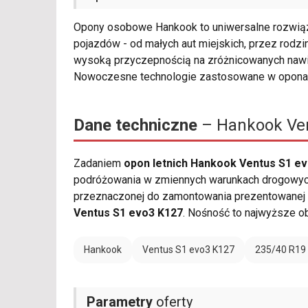
Opony osobowe Hankook to uniwersalne rozwiąza
pojazdów - od małych aut miejskich, przez rodzi
wysoką przyczepnością na zróżnicowanych nawie
Nowoczesne technologie zastosowane w opona
Dane techniczne
– Hankook Ven
Zadaniem
opon letnich Hankook Ventus S1 e
podróżowania w zmiennych warunkach drogowych.
przeznaczonej do zamontowania prezentowanej o
Ventus S1 evo3 K127
. Nośność to najwyższe o
Hankook
Ventus S1 evo3 K127
235/40 R19
Parametry
oferty