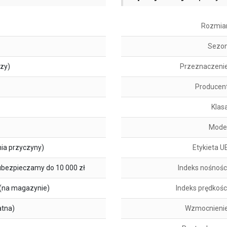
Rozmia
Sezo
szy)
Przeznaczeni
Producen
Klas
Mode
ia przyczyny)
Etykieta U
ubezpieczamy do 10 000 zł
Indeks nośnośc
(na magazynie)
Indeks prędkośc
atna)
Wzmocnieni