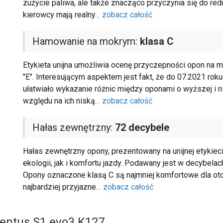
zużycie paliwa, ale także znacząco przyczynia się do redu
kierowcy mają realny
...
zobacz całość
Hamowanie na mokrym:
klasa C
Etykieta unijna umożliwia ocenę przyczepności opon na m
"E". Interesującym aspektem jest fakt, że do 07.2021 roku
ułatwiało wykazanie różnic między oponami o wyższej i n
względu na ich niską
...
zobacz całość
Hałas zewnętrzny:
72 decybele
Hałas zewnętrzny opony, prezentowany na unijnej etykiec
ekologii, jak i komfortu jazdy. Podawany jest w decybelach
Opony oznaczone klasą C są najmniej komfortowe dla otocz
najbardziej przyjazne
...
zobacz całość
entus S1 evo3 K127