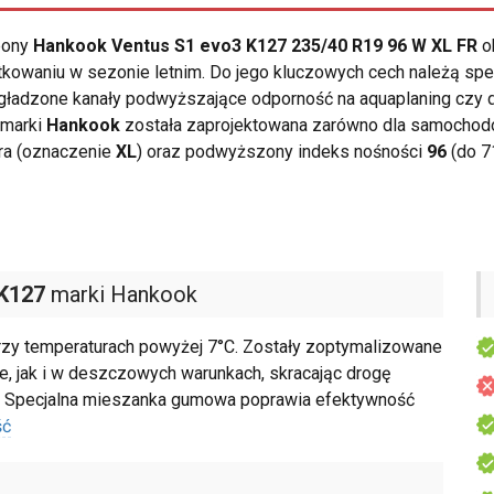
opony
Hankook Ventus S1 evo3 K127 235/40 R19 96 W XL FR
o
kowaniu w sezonie letnim. Do jego kluczowych cech należą sp
gładzone kanały podwyższające odporność na aquaplaning czy d
 marki
Hankook
została zaprojektowana zarówno dla samochodó
ra (oznaczenie
XL
) oraz podwyższony indeks nośności
96
(do 7
 K127
marki Hankook
przy temperaturach powyżej 7°C. Zostały zoptymalizowane
, jak i w deszczowych warunkach, skracając drogę
. Specjalna mieszanka gumowa poprawia efektywność
ść