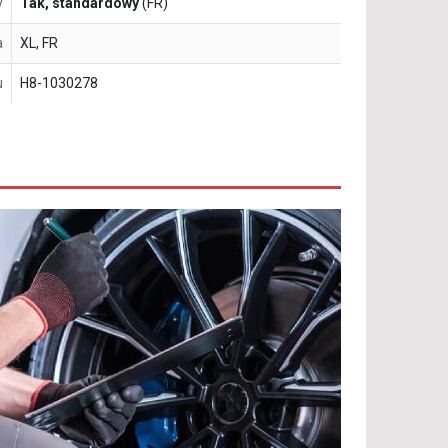
y
Tak, standardowy
(FR)
a
XL, FR
u
H8-1030278