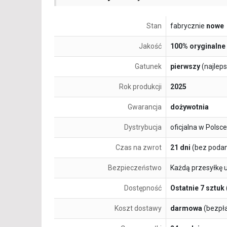
Stan
fabrycznie
nowe
Jakość
100% oryginalne
Gatunek
pierwszy
(najlep
Rok produkcji
2025
Gwarancja
dożywotnia
Dystrybucja
oficjalna w Polsce
Czas na zwrot
21 dni
(bez podan
Bezpieczeństwo
Każdą przesyłkę 
Dostępność
Ostatnie 7 sztuk
Koszt dostawy
darmowa
(bezpł