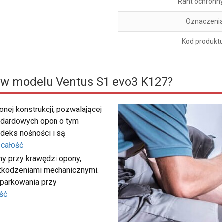
Rant ochronn
Oznaczeni
Kod produkt
 w modelu Ventus S1 evo3 K127?
nej konstrukcji, pozwalającej
ndardowych opon o tym
deks nośności i są
 całość
my przy krawędzi opony,
szkodzeniami mechanicznymi.
 parkowania przy
ść