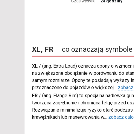
Czas wysyłki
24 godziny
XL, FR
– co oznaczają symbole
XL
/
(ang. Extra Load) oznacza opony o wzmocnio
na zwiększone obciążenie w porównaniu do sta
samym rozmiarze. Opony te posiadają wyższy in
przeznaczone do pojazdów o większej
...
zobacz
FR
/
(ang. Flange Rim) to specjalna nadlewka gu
tworząca zagłębienie i chroniąca felgę przed u
Rozwiązanie minimalizuje ryzyko otarć podczas
krawężnikach lub manewrowania w
...
zobacz cało