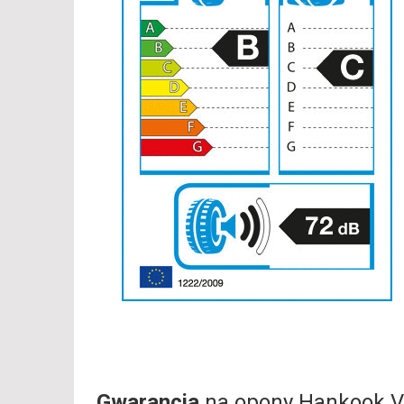
Gwarancja
na opony Hankook V