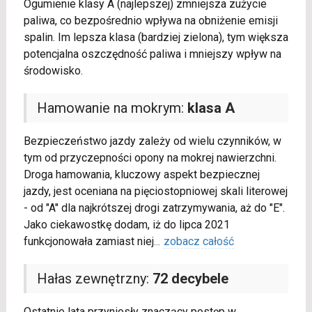
Ogumienie klasy A (najlepszej) zmniejsza zużycie
paliwa, co bezpośrednio wpływa na obniżenie emisji
spalin. Im lepsza klasa (bardziej zielona), tym większa
potencjalna oszczędność paliwa i mniejszy wpływ na
środowisko.
Hamowanie na mokrym:
klasa A
Bezpieczeństwo jazdy zależy od wielu czynników, w
tym od przyczepności opony na mokrej nawierzchni.
Droga hamowania, kluczowy aspekt bezpiecznej
jazdy, jest oceniana na pięciostopniowej skali literowej
- od "A" dla najkrótszej drogi zatrzymywania, aż do "E".
Jako ciekawostkę dodam, iż do lipca 2021
funkcjonowała zamiast niej
...
zobacz całość
Hałas zewnętrzny:
72 decybele
Ostatnie lata przyniosły znaczący postęp w