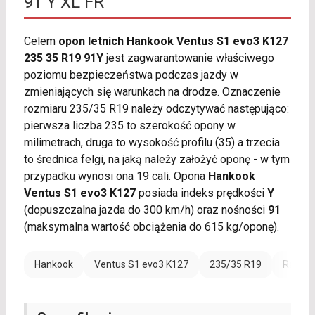
91 Y XL FR
Celem
opon letnich Hankook Ventus S1 evo3 K127
235 35 R19 91Y
jest zagwarantowanie właściwego
poziomu bezpieczeństwa podczas jazdy w
zmieniających się warunkach na drodze. Oznaczenie
rozmiaru 235/35 R19 należy odczytywać następująco:
pierwsza liczba 235 to szerokość opony w
milimetrach, druga to wysokość profilu (35) a trzecia
to średnica felgi, na jaką należy założyć oponę - w tym
przypadku wynosi ona 19 cali. Opona
Hankook
Ventus S1 evo3 K127
posiada indeks prędkości
Y
(dopuszczalna jazda do 300 km/h) oraz nośności
91
(maksymalna wartość obciążenia do 615 kg/oponę).
Hankook
Ventus S1 evo3 K127
235/35 R19
Rant o