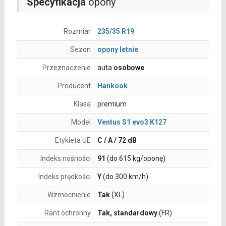
Specyfikacja
opony
Rozmiar
235/35 R19
Sezon
opony letnie
Przeznaczenie
auta
osobowe
Producent
Hankook
Klasa
premium
Model
Ventus S1 evo3 K127
Etykieta UE
C / A / 72 dB
Indeks nośności
91
(do 615 kg/oponę)
Indeks prędkości
Y
(do 300 km/h)
Wzmocnienie
Tak
(XL)
Rant ochronny
Tak, standardowy
(FR)