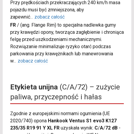
Przy prędkościach przekraczających 240 km/h masa
pojazdu musi być zmniejszona, aby
zapewnić
...
zobacz całość
FR
/
(ang. Flange Rim) to specjalna nadlewka gumy
przy krawędzi opony, tworząca zagłębienie i chroniąca
felgę przed uszkodzeniami mechanicznymi.
Rozwiązanie minimalizuje ryzyko otarć podczas
parkowania przy krawężnikach lub manewrowania
w
...
zobacz całość
Etykieta unijna
(C/A/72) – zużycie
paliwa, przyczepność i hałas
Zgodnie z europejskimi normami ogumienia (UE
2020/740) opona
Hankook Ventus S1 evo3 K127
235/35 R19 91 Y XL FR
uzyskała wynik:
C
/
A
/
72 dB
-