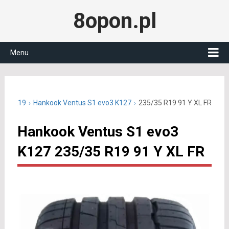
8opon.pl
Menu
5/35 R19
Hankook Ventus S1 evo3 K127
235/35 R19 91 Y XL FR
Hankook Ventus S1 evo3
K127 235/35 R19 91 Y XL FR