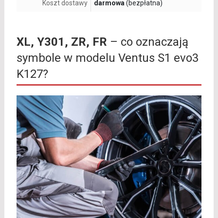
Koszt dostawy
darmowa
(bezpłatna)
XL, Y301, ZR, FR
– co oznaczają
symbole w modelu Ventus S1 evo3
K127?