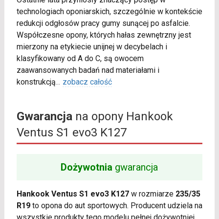
technologiach oponiarskich, szczególnie w kontekście
redukcji odgłosów pracy gumy sunącej po asfalcie.
Współczesne opony, których hałas zewnętrzny jest
mierzony na etykiecie unijnej w decybelach i
klasyfikowany od A do C, są owocem
zaawansowanych badań nad materiałami i
konstrukcją
...
zobacz całość
Gwarancja
na opony Hankook
Ventus S1 evo3 K127
Dożywotnia
gwarancja
Hankook Ventus S1 evo3 K127
w rozmiarze
235/35
R19
to opona do aut sportowych. Producent udziela na
wszystkie produkty tego modelu pełnej dożywotniej