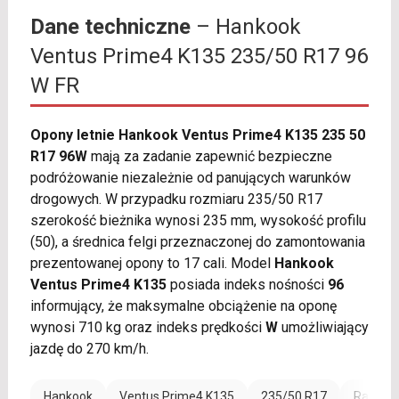
Dane techniczne
– Hankook
Ventus Prime4 K135 235/50 R17 96
W FR
Opony letnie Hankook Ventus Prime4 K135 235 50
R17 96W
mają za zadanie zapewnić bezpieczne
podróżowanie niezależnie od panujących warunków
drogowych. W przypadku rozmiaru 235/50 R17
szerokość bieżnika wynosi 235 mm, wysokość profilu
(50), a średnica felgi przeznaczonej do zamontowania
prezentowanej opony to 17 cali. Model
Hankook
Ventus Prime4 K135
posiada indeks nośności
96
informujący, że maksymalne obciążenie na oponę
wynosi 710 kg oraz indeks prędkości
W
umożliwiający
jazdę do 270 km/h.
Hankook
Ventus Prime4 K135
235/50 R17
Rant oc