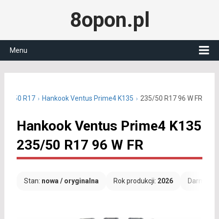
8opon.pl
Menu
 235/50 R17
Hankook Ventus Prime4 K135
235/50 R17 96 W FR
Hankook Ventus Prime4 K135
235/50 R17 96 W FR
Stan:
nowa / oryginalna
Rok produkcji:
2026
Darmowa 