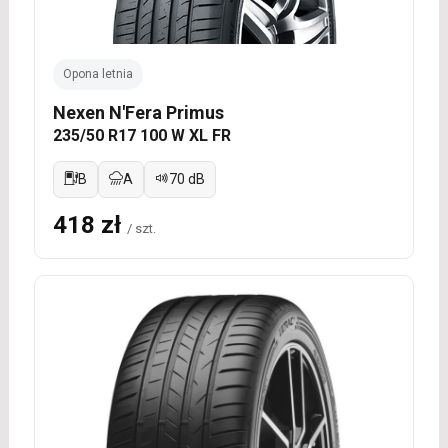
Opona letnia
Nexen N'Fera Primus
235/50 R17 100 W XL FR
B
A
70 dB
418 zł
/ szt.