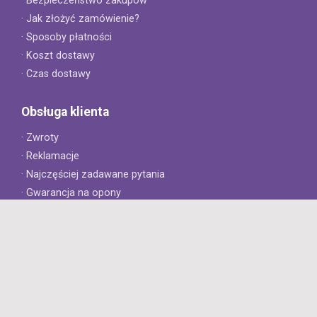
· Bezpieczeństwo zakupów
· Jak złożyć zamówienie?
· Sposoby płatności
· Koszt dostawy
· Czas dostawy
Obsługa klienta
· Zwroty
· Reklamacje
· Najczęściej zadawane pytania
· Gwarancja na opony
· Kontakt
8opon.pl
· O firmie
· Opinie klientów
· Dlaczego warto u nas kupić?