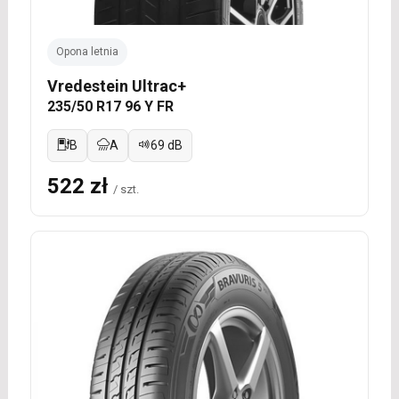
Opona letnia
Vredestein Ultrac+
235/50 R17 96 Y FR
B
A
69 dB
522 zł
/ szt.