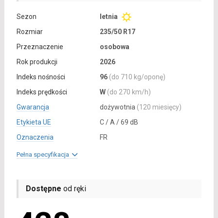
Sezon
letnia
Rozmiar
235/50 R17
Przeznaczenie
osobowa
Rok produkcji
2026
Indeks nośności
96
(do 710 kg/oponę)
Indeks prędkości
W
(do 270 km/h)
Gwarancja
dożywotnia
(120 miesięcy)
Etykieta UE
C / A / 69 dB
Oznaczenia
FR
Pełna specyfikacja
Dostępne
od ręki