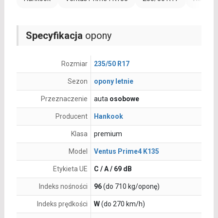
Specyfikacja
opony
Rozmiar
235/50 R17
Sezon
opony letnie
Przeznaczenie
auta
osobowe
Producent
Hankook
Klasa
premium
Model
Ventus Prime4 K135
Etykieta UE
C / A / 69 dB
Indeks nośności
96
(do 710 kg/oponę)
Indeks prędkości
W
(do 270 km/h)