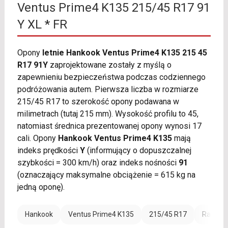
Ventus Prime4 K135 215/45 R17 91
Y XL * FR
Opony
letnie Hankook Ventus Prime4 K135 215 45
R17 91Y
zaprojektowane zostały z myślą o
zapewnieniu bezpieczeństwa podczas codziennego
podróżowania autem. Pierwsza liczba w rozmiarze
215/45 R17 to szerokość opony podawana w
milimetrach (tutaj 215 mm). Wysokość profilu to 45,
natomiast średnica prezentowanej opony wynosi 17
cali. Opony
Hankook Ventus Prime4 K135
mają
indeks prędkości
Y
(informujący o dopuszczalnej
szybkości = 300 km/h) oraz indeks nośności
91
(oznaczający maksymalne obciążenie = 615 kg na
jedną oponę).
Hankook
Ventus Prime4 K135
215/45 R17
Rant oc