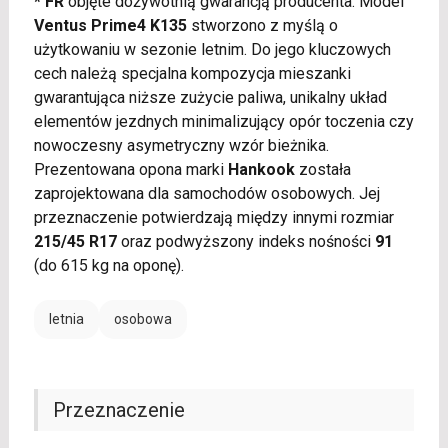
* FR
objęte dożywotnią gwarancją producenta. Model
Ventus Prime4 K135
stworzono z myślą o
użytkowaniu w sezonie letnim. Do jego kluczowych
cech należą specjalna kompozycja mieszanki
gwarantująca niższe zużycie paliwa, unikalny układ
elementów jezdnych minimalizujący opór toczenia czy
nowoczesny asymetryczny wzór bieżnika.
Prezentowana opona marki
Hankook
została
zaprojektowana dla samochodów osobowych. Jej
przeznaczenie potwierdzają między innymi rozmiar
215/45 R17
oraz podwyższony indeks nośności
91
(do 615 kg na oponę).
letnia
osobowa
Przeznaczenie