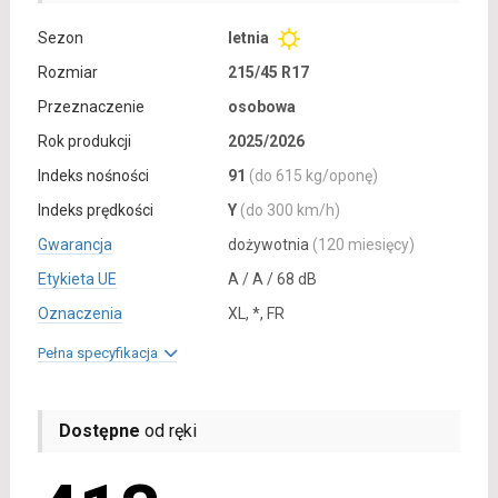
Sezon
letnia
Rozmiar
215/45 R17
Przeznaczenie
osobowa
Rok produkcji
2025/2026
Indeks nośności
91
(do 615 kg/oponę)
Indeks prędkości
Y
(do 300 km/h)
Gwarancja
dożywotnia
(120 miesięcy)
Etykieta UE
A / A / 68 dB
Oznaczenia
XL, *, FR
Pełna specyfikacja
Dostępne
od ręki