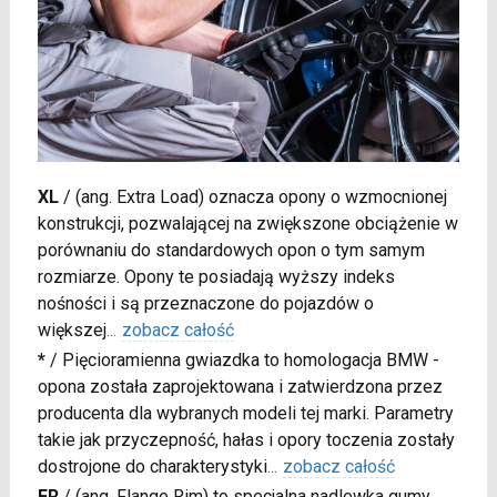
XL
/
(ang. Extra Load) oznacza opony o wzmocnionej
konstrukcji, pozwalającej na zwiększone obciążenie w
porównaniu do standardowych opon o tym samym
rozmiarze. Opony te posiadają wyższy indeks
nośności i są przeznaczone do pojazdów o
większej
...
zobacz całość
*
/
Pięcioramienna gwiazdka to homologacja BMW -
opona została zaprojektowana i zatwierdzona przez
producenta dla wybranych modeli tej marki. Parametry
takie jak przyczepność, hałas i opory toczenia zostały
dostrojone do charakterystyki
...
zobacz całość
FR
/
(ang. Flange Rim) to specjalna nadlewka gumy