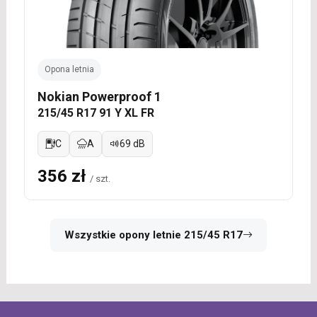
Opona letnia
Nokian Powerproof 1
215/45 R17 91 Y XL FR
C
A
69 dB
356 zł
/ szt.
Wszystkie opony letnie 215/45 R17