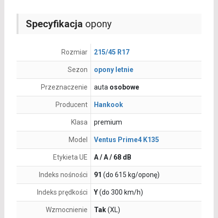
Specyfikacja
opony
Rozmiar
215/45 R17
Sezon
opony letnie
Przeznaczenie
auta
osobowe
Producent
Hankook
Klasa
premium
Model
Ventus Prime4 K135
Etykieta UE
A / A / 68 dB
Indeks nośności
91
(do 615 kg/oponę)
Indeks prędkości
Y
(do 300 km/h)
Wzmocnienie
Tak
(XL)