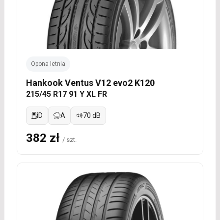
Opona letnia
Hankook Ventus V12 evo2 K120
215/45 R17 91 Y XL FR
D
A
70 dB
382 zł
/ szt.