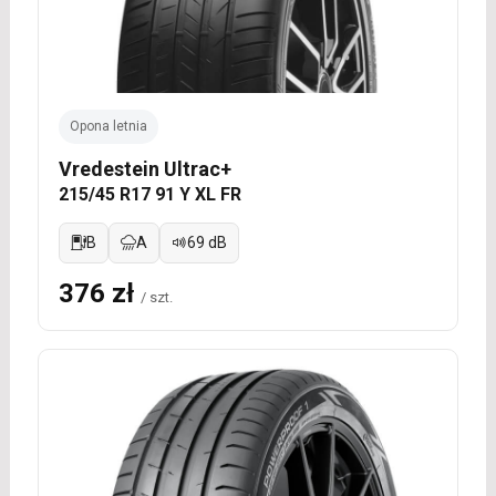
Opona letnia
Vredestein Ultrac+
215/45 R17 91 Y XL FR
B
A
69 dB
376 zł
/ szt.