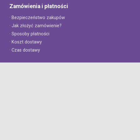
Zamówienia i płatności
· Bezpieczeństwo zakupów
· Jak złożyć zamówienie?
· Sposoby płatności
· Koszt dostawy
· Czas dostawy
Obsługa klienta
· Zwroty
· Reklamacje
· Najczęściej zadawane pytania
· Gwarancja na opony
· Kontakt
8opon.pl
· O firmie