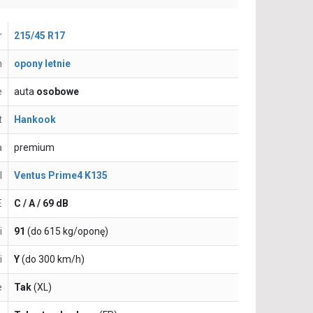
r
215/45 R17
n
opony letnie
e
auta
osobowe
t
Hankook
a
premium
l
Ventus Prime4 K135
E
C / A / 69 dB
i
91
(do 615 kg/oponę)
i
Y
(do 300 km/h)
e
Tak
(XL)