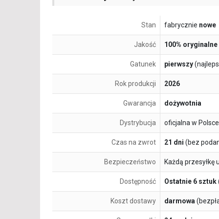
Stan
fabrycznie
nowe
Jakość
100% oryginalne
Gatunek
pierwszy
(najlep
Rok produkcji
2026
Gwarancja
dożywotnia
Dystrybucja
oficjalna w Polsce
Czas na zwrot
21 dni
(bez podan
Bezpieczeństwo
Każdą przesyłkę 
Dostępność
Ostatnie 6 sztuk
Koszt dostawy
darmowa
(bezpł