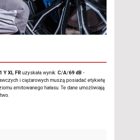
1 Y XL FR
uzyskała wynik:
C
/
A
/
69 dB
-
wczych i ciężarowych muszą posiadać etykietę
oziomu emitowanego hałasu. Te dane umożliwiają
two.