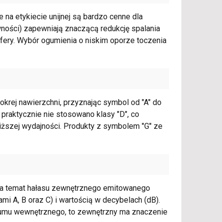
na etykiecie unijnej są bardzo cenne dla
wności) zapewniają znaczącą redukcję spalania
sfery. Wybór ogumienia o niskim oporze toczenia
okrej nawierzchni, przyznając symbol od "A" do
 praktycznie nie stosowano klasy "D", co
iższej wydajności. Produkty z symbolem "G" ze
 na temat hałasu zewnętrznego emitowanego
mi A, B oraz C) i wartością w decybelach (dB).
zumu wewnętrznego, to zewnętrzny ma znaczenie