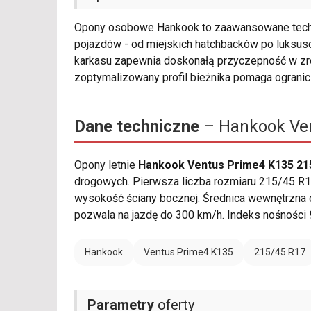
Opony osobowe Hankook to zaawansowane techno
pojazdów - od miejskich hatchbacków po luksus
karkasu zapewnia doskonałą przyczepność w z
zoptymalizowany profil bieżnika pomaga ograni
Dane techniczne
– Hankook Ven
Opony letnie
Hankook Ventus Prime4 K135 21
drogowych. Pierwsza liczba rozmiaru 215/45 R17
wysokość ściany bocznej. Średnica wewnętrzna 
pozwala na jazdę do 300 km/h. Indeks nośności
Hankook
Ventus Prime4 K135
215/45 R17
Parametry
oferty