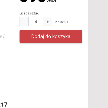
zł/szt.
Liczba sztuk:
−
+
z 6 sztuk
ęcy)
R17