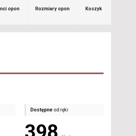
nci opon
Rozmiary opon
Koszyk
Dostępne
od ręki
398