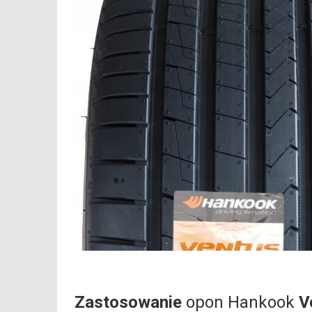
Zastosowanie
opon Hankook
V