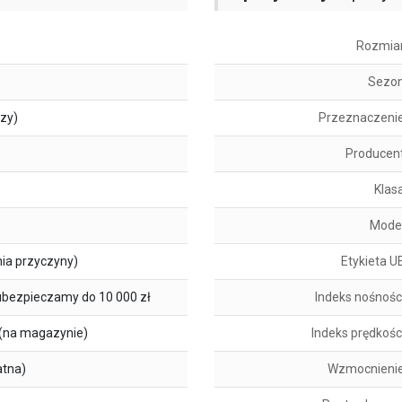
Rozmia
Sezo
szy)
Przeznaczeni
Producen
Klas
Mode
ia przyczyny)
Etykieta U
ubezpieczamy do 10 000 zł
Indeks nośnośc
(na magazynie)
Indeks prędkośc
atna)
Wzmocnieni