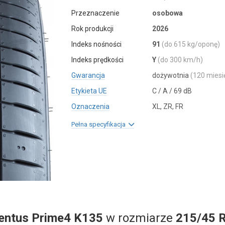
Przeznaczenie
osobowa
Rok produkcji
2026
Indeks nośności
91
(do 615 kg/oponę)
Indeks prędkości
Y
(do 300 km/h)
Gwarancja
dożywotnia
(120 miesi
Etykieta UE
C / A / 69 dB
Oznaczenia
XL, ZR, FR
Pełna specyfikacja
entus Prime4 K135
w rozmiarze
215/45 