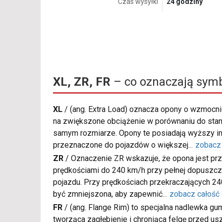
Czas wysyłki
24 godziny
XL, ZR, FR
– co oznaczają sym
XL
/
(ang. Extra Load) oznacza opony o wzmocnio
na zwiększone obciążenie w porównaniu do sta
samym rozmiarze. Opony te posiadają wyższy in
przeznaczone do pojazdów o większej
...
zobacz
ZR
/
Oznaczenie ZR wskazuje, że opona jest pr
prędkościami do 240 km/h przy pełnej dopuszcza
pojazdu. Przy prędkościach przekraczających 2
być zmniejszona, aby zapewnić
...
zobacz całość
FR
/
(ang. Flange Rim) to specjalna nadlewka gu
tworząca zagłębienie i chroniąca felgę przed u