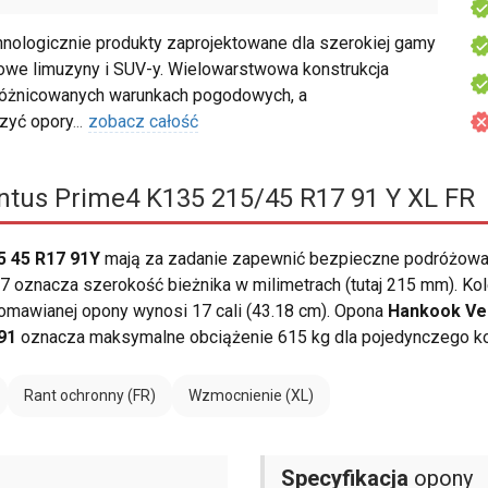
logicznie produkty zaprojektowane dla szerokiej gamy
owe limuzyny i SUV-y. Wielowarstwowa konstrukcja
różnicowanych warunkach pogodowych, a
czyć opory
...
zobacz całość
tus Prime4 K135 215/45 R17 91 Y XL FR
5 45 R17 91Y
mają za zadanie zapewnić bezpieczne podróżowan
 oznacza szerokość bieżnika w milimetrach (tutaj 215 mm). Kol
omawianej opony wynosi 17 cali (43.18 cm). Opona
Hankook Ve
91
oznacza maksymalne obciążenie 615 kg dla pojedynczego ko
Rant ochronny (FR)
Wzmocnienie (XL)
Specyfikacja
opony