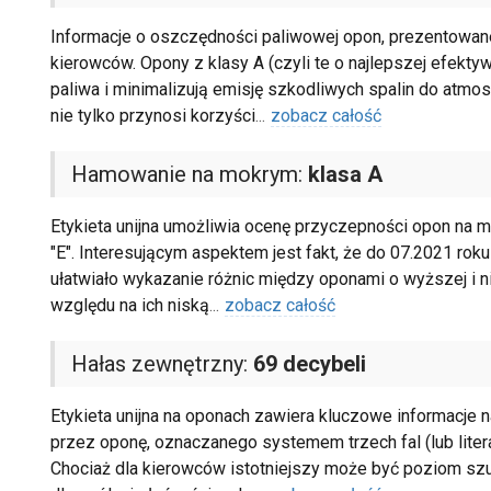
Informacje o oszczędności paliwowej opon, prezentowane 
kierowców. Opony z klasy A (czyli te o najlepszej efekty
paliwa i minimalizują emisję szkodliwych spalin do atmo
nie tylko przynosi korzyści
...
zobacz całość
Hamowanie na mokrym:
klasa A
Etykieta unijna umożliwia ocenę przyczepności opon na m
"E". Interesującym aspektem jest fakt, że do 07.2021 roku
ułatwiało wykazanie różnic między oponami o wyższej i n
względu na ich niską
...
zobacz całość
Hałas zewnętrzny:
69 decybeli
Etykieta unijna na oponach zawiera kluczowe informacje
przez oponę, oznaczanego systemem trzech fal (lub litera
Chociaż dla kierowców istotniejszy może być poziom s