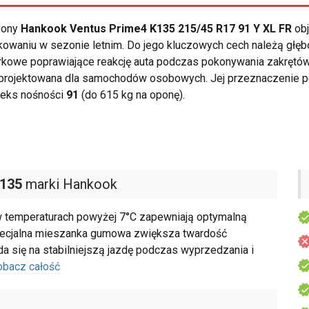
opony
Hankook Ventus Prime4 K135 215/45 R17 91 Y XL FR
obj
owaniu w sezonie letnim. Do jego kluczowych cech należą głę
rkowe poprawiające reakcję auta podczas pokonywania zakrętów
projektowana dla samochodów osobowych. Jej przeznaczenie p
deks nośności
91
(do 615 kg na oponę).
K135
marki Hankook
w temperaturach powyżej 7°C zapewniają optymalną
Specjalna mieszanka gumowa zwiększa twardość
a się na stabilniejszą jazdę podczas wyprzedzania i
obacz całość