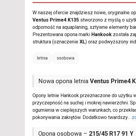
W naszej ofercie znajdziesz nowe, oryginalne 
Ventus Prime4 K135
stworzono z myślą o użytk
odporność na aquaplaning, sztywne elementy ba
Prezentowana opona marki
Hankook
została za
struktura (oznaczenie
XL
) oraz podwyższony in
letnia
osobowa
Nowa opona letnia
Ventus Prime4 
Opony letnie Hankook przeznaczone do użytku 
przyczepność na suchej i mokrej nawierzchni. 
ogumienia w cieplejszych warunkach, co przekład
pokonywania zakrętów. Dodatkowo twardszy
...
z
Opona osobowa –
215/45 R17 91 Y