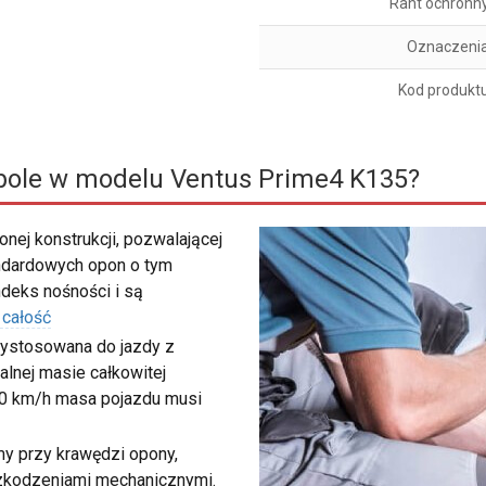
Rant ochronn
Oznaczeni
Kod produkt
bole w modelu Ventus Prime4 K135?
nej konstrukcji, pozwalającej
ndardowych opon o tym
deks nośności i są
 całość
zystosowana do jazdy z
lnej masie całkowitej
40 km/h masa pojazdu musi
my przy krawędzi opony,
szkodzeniami mechanicznymi.