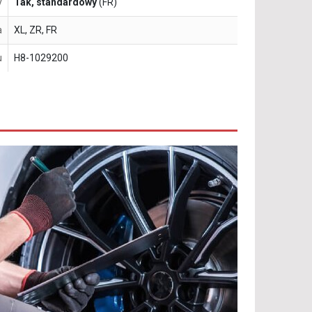
y
Tak, standardowy
(FR)
a
XL, ZR, FR
u
H8-1029200