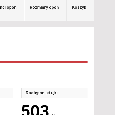
nci opon
Rozmiary opon
Koszyk
Dostępne
od ręki
503