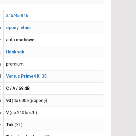
r
215/45 R16
n
opony letnie
e
auta
osobowe
t
Hankook
a
premium
l
Ventus Prime4 K135
E
C / A / 69 dB
i
90
(do 600 kg/oponę)
i
V
(do 240 km/h)
e
Tak
(XL)