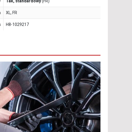
y
Tak, standardowy
(FR)
a
XL, FR
u
H8-1029217