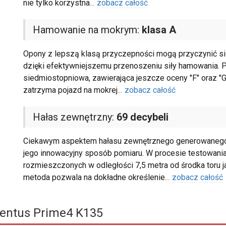
nie tylko korzystna
...
zobacz całość
Hamowanie na mokrym:
klasa A
Opony z lepszą klasą przyczepności mogą przyczynić się 
dzięki efektywniejszemu przenoszeniu siły hamowania. Pi
siedmiostopniowa, zawierająca jeszcze oceny "F" oraz "G
zatrzyma pojazd na mokrej
...
zobacz całość
Hałas zewnętrzny:
69 decybeli
Ciekawym aspektem hałasu zewnętrznego generowanego prz
jego innowacyjny sposób pomiaru. W procesie testowan
rozmieszczonych w odległości 7,5 metra od środka toru ja
metoda pozwala na dokładne określenie
...
zobacz całość
entus Prime4 K135