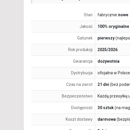
Stan
fabrycznie
nowe
Jakość
100% oryginalne
Gatunek
pierwszy
(najlep
Rok produkcji
2025/2026
Gwarancja
dożywotnia
Dystrybucja
oficjalna w Polsce
Czas na zwrot
21 dni
(bez podan
Bezpieczeństwo
Każdą przesyłkę 
Dostępność
30 sztuk
(na mag
Koszt dostawy
darmowa
(bezpł