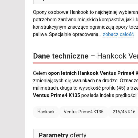
Opony osobowe Hankook to najchętniej wybieran
potrzebom zarówno miejskich kompaktów, jak i 
konstrukcyjnym znacząco ograniczają opory tocz
paliwa. Specjalnie opracowana
...
zobacz całość
Dane techniczne
– Hankook Ven
Celem
opon letnich Hankook Ventus Prime4 K
zmieniających się warunkach na drodze. Oznacz
milimetrach, druga to wysokość profilu (45) a tr
Ventus Prime4 K135
posiada indeks prędkości
Hankook
Ventus Prime4 K135
215/45 R16
Parametry
oferty