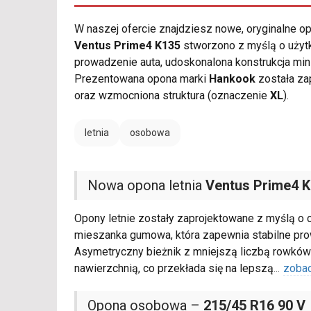
W naszej ofercie znajdziesz nowe, oryginalne 
Ventus Prime4 K135
stworzono z myślą o użytk
prowadzenie auta, udoskonalona konstrukcja min
Prezentowana opona marki
Hankook
została za
oraz wzmocniona struktura (oznaczenie
XL
).
letnia
osobowa
Nowa opona letnia
Ventus Prime4 
Opony letnie zostały zaprojektowane z myślą o 
mieszanka gumowa, która zapewnia stabilne pr
Asymetryczny bieżnik z mniejszą liczbą rowków
nawierzchnią, co przekłada się na lepszą
...
zobac
Opona osobowa –
215/45 R16 90 V