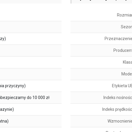
Rozmia
Sezo
szy)
Przeznaczeni
Producen
Klas
Mode
ia przyczyny)
Etykieta U
ubezpieczamy do 10 000 zł
Indeks nośnośc
azynie)
Indeks prędkośc
atna)
Wzmocnieni