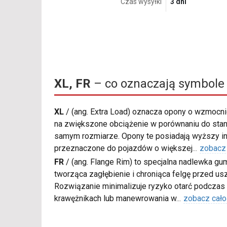
Czas wysyłki
3 dni
XL, FR
– co oznaczają symbole
XL
/
(ang. Extra Load) oznacza opony o wzmocnio
na zwiększone obciążenie w porównaniu do sta
samym rozmiarze. Opony te posiadają wyższy in
przeznaczone do pojazdów o większej
...
zobacz
FR
/
(ang. Flange Rim) to specjalna nadlewka gu
tworząca zagłębienie i chroniąca felgę przed u
Rozwiązanie minimalizuje ryzyko otarć podczas
krawężnikach lub manewrowania w
...
zobacz cało