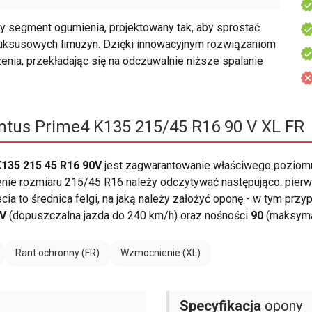
y segment ogumienia, projektowany tak, aby sprostać
luksusowych limuzyn. Dzięki innowacyjnym rozwiązaniom
enia, przekładając się na odczuwalnie niższe spalanie
tus Prime4 K135 215/45 R16 90 V XL FR
135 215 45 R16 90V
jest zagwarantowanie właściwego poziom
enie rozmiaru 215/45 R16 należy odczytywać następująco: pier
zecia to średnica felgi, na jaką należy założyć oponę - w tym prz
V
(dopuszczalna jazda do 240 km/h) oraz nośności
90
(maksymal
Rant ochronny (FR)
Wzmocnienie (XL)
Specyfikacja
opony