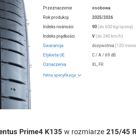
Przeznaczenie
osobowa
Rok produkcji
2025/2026
Indeks nośności
90
(do 600 kg/oponę)
Indeks prędkości
V
(do 240 km/h)
Gwarancja
dożywotnia
(120 miesi
Etykieta UE
C / A / 69 dB
Oznaczenia
XL, FR
Pełna specyfikacja
entus Prime4 K135
w rozmiarze
215/45 