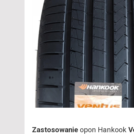
Zastosowanie
opon Hankook
V