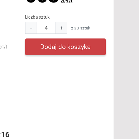
zł/szt.
Liczba sztuk:
−
+
z 30 sztuk
ęcy)
R16