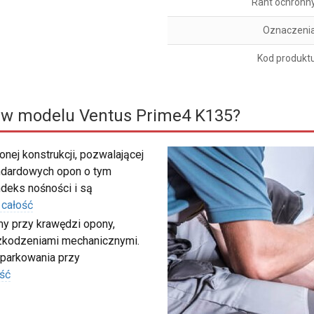
Rant ochronn
Oznaczeni
Kod produkt
 w modelu Ventus Prime4 K135?
nej konstrukcji, pozwalającej
ndardowych opon o tym
deks nośności i są
 całość
my przy krawędzi opony,
szkodzeniami mechanicznymi.
 parkowania przy
ść