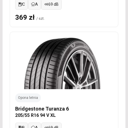
C
A
69 dB
369 zł
/ szt.
Opona letnia
Bridgestone Turanza 6
205/55 R16 94 V XL
B
A
69 dB