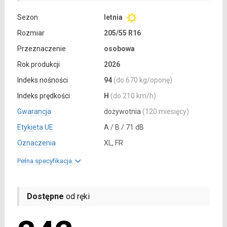
Sezon
letnia
Rozmiar
205/55 R16
Przeznaczenie
osobowa
Rok produkcji
2026
Indeks nośności
94
(do 670 kg/oponę)
Indeks prędkości
H
(do 210 km/h)
Gwarancja
dożywotnia
(120 miesięcy)
Etykieta UE
A / B / 71 dB
Oznaczenia
XL, FR
Pełna specyfikacja
Dostępne
od ręki