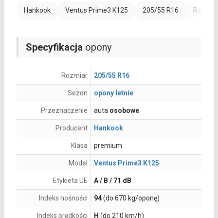
Hankook
Ventus Prime3 K125
205/55 R16
Rant oc
Specyfikacja
opony
Rozmiar
205/55 R16
Sezon
opony letnie
Przeznaczenie
auta
osobowe
Producent
Hankook
Klasa
premium
Model
Ventus Prime3 K125
Etykieta UE
A / B / 71 dB
Indeks nośności
94
(do 670 kg/oponę)
Indeks prędkości
H
(do 210 km/h)