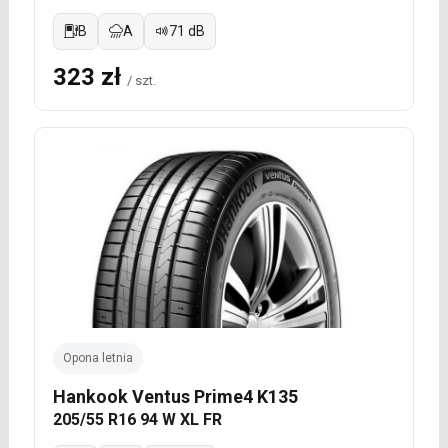
B
A
71 dB
323 zł
/ szt.
Opona letnia
Hankook Ventus Prime4 K135
205/55 R16 94 W XL FR