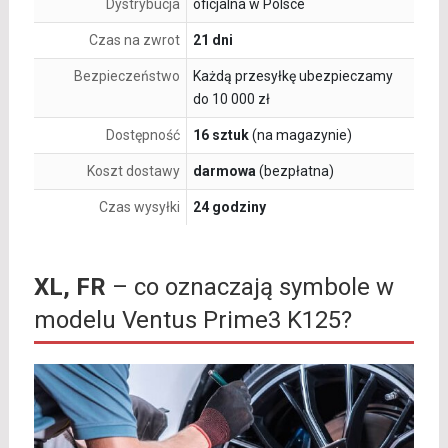
Dystrybucja
oficjalna w Polsce
Czas na zwrot
21 dni
Bezpieczeństwo
Każdą przesyłkę ubezpieczamy
do 10 000 zł
Dostępność
16 sztuk
(na magazynie)
Koszt dostawy
darmowa
(bezpłatna)
Czas wysyłki
24 godziny
XL, FR
– co oznaczają symbole w
modelu Ventus Prime3 K125?