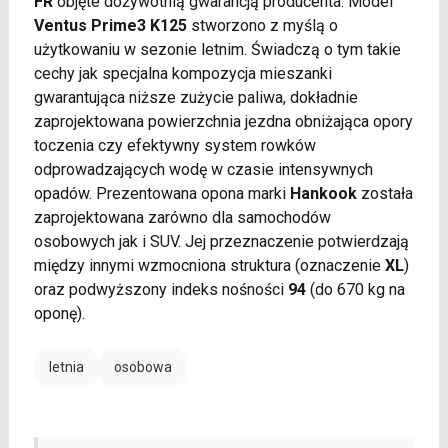
FR
objęte dożywotnią gwarancją producenta. Model
Ventus Prime3 K125
stworzono z myślą o
użytkowaniu w sezonie letnim. Świadczą o tym takie
cechy jak specjalna kompozycja mieszanki
gwarantująca niższe zużycie paliwa, dokładnie
zaprojektowana powierzchnia jezdna obniżająca opory
toczenia czy efektywny system rowków
odprowadzających wodę w czasie intensywnych
opadów. Prezentowana opona marki
Hankook
została
zaprojektowana zarówno dla samochodów
osobowych jak i SUV. Jej przeznaczenie potwierdzają
między innymi wzmocniona struktura (oznaczenie
XL
)
oraz podwyższony indeks nośności
94
(do 670 kg na
oponę).
letnia
osobowa