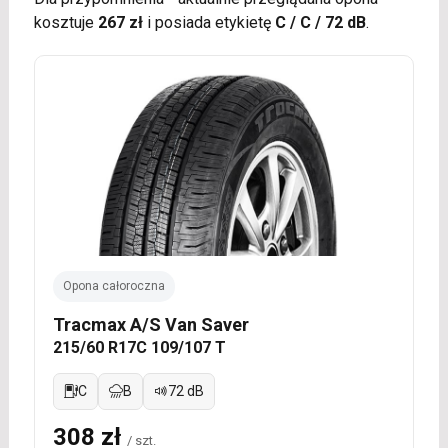
kosztuje
267 zł
i posiada etykietę
C / C / 72 dB
.
Opona całoroczna
Tracmax A/S Van Saver
215/60 R17C 109/107 T
C
B
72 dB
308 zł
/ szt.