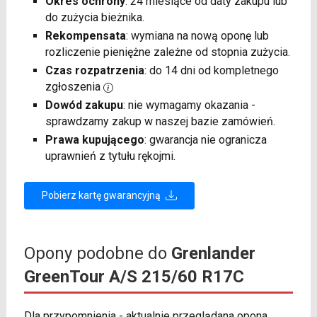
Okres ochrony
: 24 miesiące od daty zakupu lub
do zużycia bieżnika.
Rekompensata
: wymiana na nową oponę lub
rozliczenie pieniężne zależne od stopnia zużycia.
Czas rozpatrzenia
: do 14 dni od kompletnego
zgłoszenia
Dowód zakupu
: nie wymagamy okazania -
sprawdzamy zakup w naszej bazie zamówień.
Prawa kupującego
: gwarancja nie ogranicza
uprawnień z tytułu rękojmi.
Pobierz kartę gwarancyjną
Opony podobne do
Grenlander
GreenTour A/S 215/60 R17C
Dla przypomnienia - aktualnie przeglądana opona