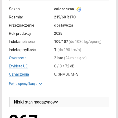
Sezon
całoroczna
Rozmiar
215/60 R17C
Przeznaczenie
dostawcza
Rok produkcji
2025
Indeks nośności
109/107
(do 1030 kg/oponę)
Indeks prędkości
T
(do 190 km/h)
Gwarancja
2 lata
(24 miesiące)
Etykieta UE
C / C / 72 dB
Oznaczenia
C, 3PMSF, M+S
Pełna specyfikacja
Niski
stan magazynowy