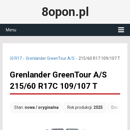
8opon.pl
Menu
 215/60 R17
Grenlander GreenTour A/S
215/60 R17 109/107 T
Grenlander GreenTour A/S
215/60 R17C 109/107 T
Stan:
nowa / oryginalna
Rok produkcji:
2025
Darmowa 