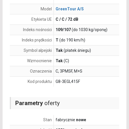
Model
GreenTour A/S
Etykieta UE
C / C / 72 dB
Indeks nośności
109/107
(do 1030 kg/oponę)
Indeks prędkości
T
(do 190 km/h)
Symbol alpejski
Tak
(płatek śniegu)
Wzmocnienie
Tak
(C)
Oznaczenia
C, 3PMSF, M+S
Kod produktu
G8-3EGL415F
Parametry
oferty
Stan
fabrycznie
nowe