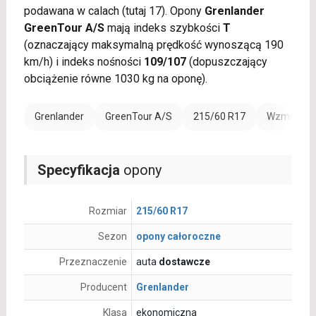
podawana w calach (tutaj 17). Opony
Grenlander
GreenTour A/S
mają indeks szybkości
T
(oznaczający maksymalną prędkość wynoszącą 190
km/h) i indeks nośności
109/107
(dopuszczający
obciążenie równe 1030 kg na oponę).
Grenlander
GreenTour A/S
215/60 R17
Wzmocnien
Specyfikacja
opony
Rozmiar
215/60 R17
Sezon
opony całoroczne
Przeznaczenie
auta
dostawcze
Producent
Grenlander
Klasa
ekonomiczna