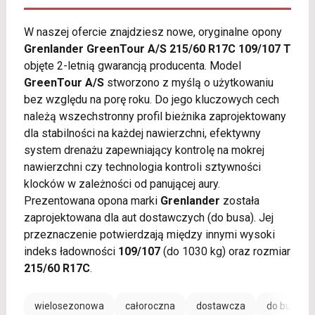
W naszej ofercie znajdziesz nowe, oryginalne opony
Grenlander GreenTour A/S 215/60 R17C 109/107 T
objęte 2-letnią gwarancją producenta. Model
GreenTour A/S
stworzono z myślą o użytkowaniu
bez względu na porę roku. Do jego kluczowych cech
należą wszechstronny profil bieżnika zaprojektowany
dla stabilności na każdej nawierzchni, efektywny
system drenażu zapewniający kontrolę na mokrej
nawierzchni czy technologia kontroli sztywności
klocków w zależności od panującej aury.
Prezentowana opona marki
Grenlander
została
zaprojektowana dla aut dostawczych (do busa). Jej
przeznaczenie potwierdzają między innymi wysoki
indeks ładowności
109/107
(do 1030 kg) oraz rozmiar
215/60 R17C
.
wielosezonowa
całoroczna
dostawcza
do busa