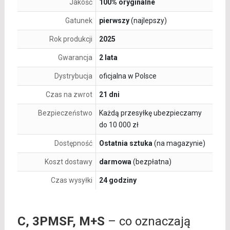
Jakość
100% oryginalne
Gatunek
pierwszy
(najlepszy)
Rok produkcji
2025
Gwarancja
2 lata
Dystrybucja
oficjalna w Polsce
Czas na zwrot
21 dni
Bezpieczeństwo
Każdą przesyłkę ubezpieczamy
do 10 000 zł
Dostępność
Ostatnia sztuka
(na magazynie)
Koszt dostawy
darmowa
(bezpłatna)
Czas wysyłki
24 godziny
C, 3PMSF, M+S
– co oznaczają