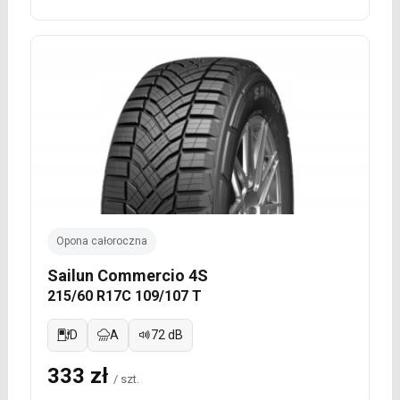
Opona całoroczna
Sailun Commercio 4S
215/60 R17C 109/107 T
D
A
72 dB
333 zł
/ szt.