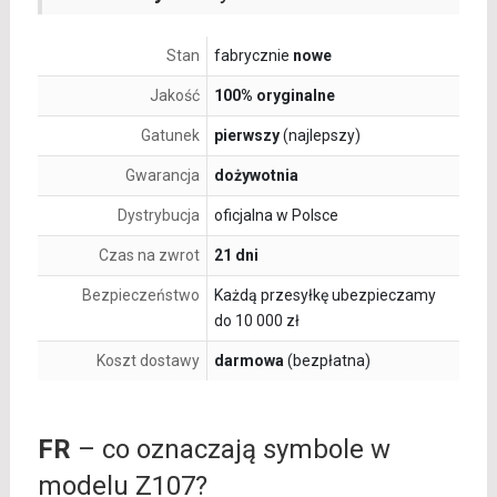
Stan
fabrycznie
nowe
Jakość
100% oryginalne
Gatunek
pierwszy
(najlepszy)
Gwarancja
dożywotnia
Dystrybucja
oficjalna w Polsce
Czas na zwrot
21 dni
Bezpieczeństwo
Każdą przesyłkę ubezpieczamy
do 10 000 zł
Koszt dostawy
darmowa
(bezpłatna)
FR
– co oznaczają symbole w
modelu Z107?