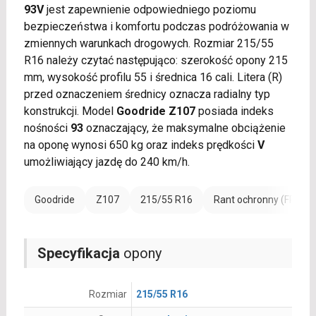
93V
jest zapewnienie odpowiedniego poziomu
bezpieczeństwa i komfortu podczas podróżowania w
zmiennych warunkach drogowych. Rozmiar 215/55
R16 należy czytać następująco: szerokość opony 215
mm, wysokość profilu 55 i średnica 16 cali. Litera (R)
przed oznaczeniem średnicy oznacza radialny typ
konstrukcji. Model
Goodride Z107
posiada indeks
nośności
93
oznaczający, że maksymalne obciążenie
na oponę wynosi 650 kg oraz indeks prędkości
V
umożliwiający jazdę do 240 km/h.
Goodride
Z107
215/55 R16
Rant ochronny (FR)
Specyfikacja
opony
Rozmiar
215/55 R16