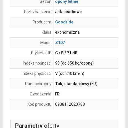
Sezon
opony letnie
Przeznaczenie
auta
osobowe
Producent
Goodride
Klasa
ekonomiczna
Model
Z107
Etykieta UE
C / B / 71 dB
Indeks nośności
93
(do 650 kg/oponę)
Indeks prędkości
V
(do 240 km/h)
Rant ochronny
Tak, standardowy
(FR)
Oznaczenia
FR
Kod produktu
6938112620783
Parametry
oferty