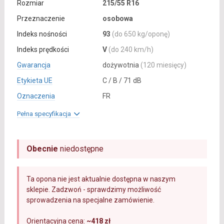
Rozmiar
215/55 R16
Przeznaczenie
osobowa
Indeks nośności
93
(do 650 kg/oponę)
Indeks prędkości
V
(do 240 km/h)
Gwarancja
dożywotnia
(120 miesięcy)
Etykieta UE
C / B / 71 dB
Oznaczenia
FR
Pełna specyfikacja
Obecnie
niedostępne
Ta opona nie jest aktualnie dostępna w naszym
sklepie. Zadzwoń - sprawdzimy możliwość
sprowadzenia na specjalne zamówienie.
Orientacyjna cena:
~418 zł