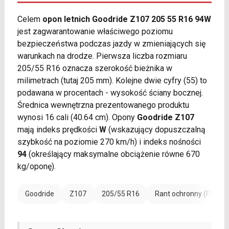
Celem
opon letnich Goodride Z107 205 55 R16 94W
jest zagwarantowanie właściwego poziomu
bezpieczeństwa podczas jazdy w zmieniających się
warunkach na drodze. Pierwsza liczba rozmiaru
205/55 R16 oznacza szerokość bieżnika w
milimetrach (tutaj 205 mm). Kolejne dwie cyfry (55) to
podawana w procentach - wysokość ściany bocznej.
Średnica wewnętrzna prezentowanego produktu
wynosi 16 cali (40.64 cm). Opony
Goodride Z107
mają indeks prędkości
W
(wskazujący dopuszczalną
szybkość na poziomie 270 km/h) i indeks nośności
94
(określający maksymalne obciążenie równe 670
kg/oponę).
Goodride
Z107
205/55 R16
Rant ochronny (FR)