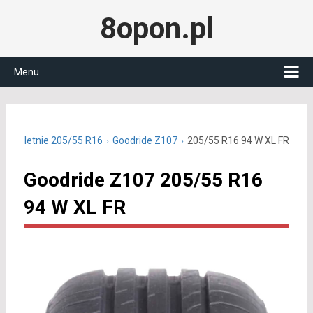
8opon.pl
Menu
pony letnie 205/55 R16
Goodride Z107
205/55 R16 94 W XL FR
Goodride Z107 205/55 R16
94 W XL FR