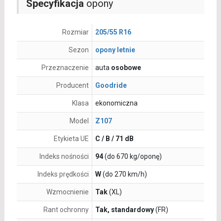
Specyfikacja
opony
Rozmiar
205/55 R16
Sezon
opony letnie
Przeznaczenie
auta
osobowe
Producent
Goodride
Klasa
ekonomiczna
Model
Z107
Etykieta UE
C / B / 71 dB
Indeks nośności
94
(do 670 kg/oponę)
Indeks prędkości
W
(do 270 km/h)
Wzmocnienie
Tak
(XL)
Rant ochronny
Tak, standardowy
(FR)