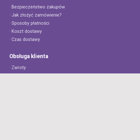
· Bezpieczeństwo zakupów
· Jak złożyć zamówienie?
· Sposoby płatności
· Koszt dostawy
· Czas dostawy
Obsługa klienta
· Zwroty
· Reklamacje
· Najczęściej zadawane pytania
· Gwarancja na opony
· Kontakt
8opon.pl
· O firmie
· Opinie klientów