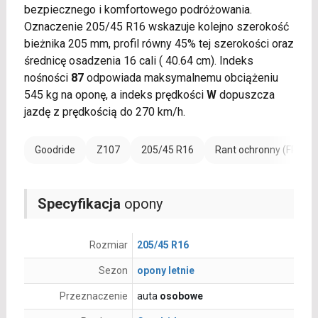
bezpiecznego i komfortowego podróżowania.
Oznaczenie 205/45 R16 wskazuje kolejno szerokość
bieżnika 205 mm, profil równy 45% tej szerokości oraz
średnicę osadzenia 16 cali ( 40.64 cm). Indeks
nośności
87
odpowiada maksymalnemu obciążeniu
545 kg na oponę, a indeks prędkości
W
dopuszcza
jazdę z prędkością do 270 km/h.
Goodride
Z107
205/45 R16
Rant ochronny (FR)
Specyfikacja
opony
Rozmiar
205/45 R16
Sezon
opony letnie
Przeznaczenie
auta
osobowe