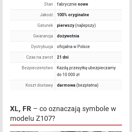
Stan
fabrycznie
nowe
Jakość
100% oryginalne
Gatunek
pierwszy
(najlepszy)
Gwarancja
dożywotnia
Dystrybucja
oficjalna w Polsce
Czas na zwrot
21 dni
Bezpieczeństwo
Każdą przesyłkę ubezpieczamy
do 10 000 zł
Koszt dostawy
darmowa
(bezpłatna)
XL, FR
– co oznaczają symbole w
modelu Z107?