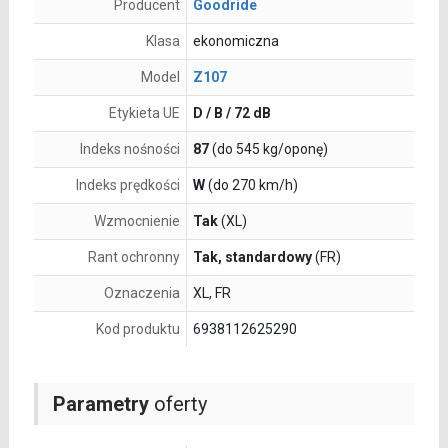
Producent
Goodride
Klasa
ekonomiczna
Model
Z107
Etykieta UE
D / B / 72 dB
Indeks nośności
87
(do 545 kg/oponę)
Indeks prędkości
W
(do 270 km/h)
Wzmocnienie
Tak
(XL)
Rant ochronny
Tak, standardowy
(FR)
Oznaczenia
XL, FR
Kod produktu
6938112625290
Parametry
oferty