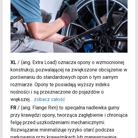
XL
/
(ang. Extra Load) oznacza opony o wzmocnionej
konstrukcji, pozwalającej na zwiększone obciążenie w
porównaniu do standardowych opon o tym samym
rozmiarze. Opony te posiadają wyższy indeks
nośności i są przeznaczone do pojazdów o
większej
...
zobacz całość
FR
/
(ang. Flange Rim) to specjalna nadlewka gumy
przy krawędzi opony, tworząca zagłębienie i chroniąca
felgę przed uszkodzeniami mechanicznymi.
Rozwiązanie minimalizuje ryzyko otarć podczas
parkowania przy krawężnikach lub manewrowania