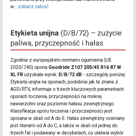
w
...
zobacz całość
Etykieta unijna
(D/B/72) – zużycie
paliwa, przyczepność i hałas
Zgodnie z europejskimi normami ogumienia (UE
2020/740) opona
Goodride Z107 205/45 R16 87 W
XL FR
uzyskała wynik:
D
/
B
/
72 dB
- szczegóły poniżej.
Etykieta unijna na oponach, podobnie jak te znane z
AGD/RTV, informuje o trzech kluczowych parametrach:
oporach toczenia, przyczepności na mokrej
nawierzchni oraz poziomie hałasu zewnętrznego.
Klasyfikacja oporu toczenia i przyczepności jest
opisana w skali od A do E. Hałas zewnętrzny oceniany
jest literami od A do C, a także w skali od jednej do
trzech fal i podawany w decybelach, co ułatwia wybór