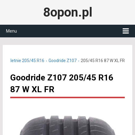
8opon.pl
Menu
pony letnie 205/45 R16
Goodride Z107
205/45 R16 87 W XL FR
Goodride Z107 205/45 R16
87 W XL FR