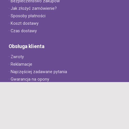
· Bezpieczeństwo zakupów
· Jak złożyć zamówienie?
· Sposoby płatności
· Koszt dostawy
· Czas dostawy
Obsługa klienta
· Zwroty
· Reklamacje
· Najczęściej zadawane pytania
· Gwarancja na opony
· Kontakt
8opon.pl
· O firmie
· Opinie klientów
· Dlaczego warto u nas kupić?