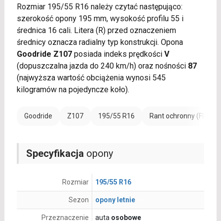
Rozmiar 195/55 R16 należy czytać następująco:
szerokość opony 195 mm, wysokość profilu 55 i
średnica 16 cali. Litera (R) przed oznaczeniem
średnicy oznacza radialny typ konstrukcji. Opona
Goodride Z107
posiada indeks prędkości
V
(dopuszczalna jazda do 240 km/h) oraz nośności
87
(najwyższa wartość obciążenia wynosi 545
kilogramów na pojedyncze koło).
Goodride
Z107
195/55 R16
Rant ochronny (FR)
Specyfikacja
opony
Rozmiar
195/55 R16
Sezon
opony letnie
Przeznaczenie
auta
osobowe