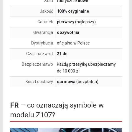
Stan
fabrycznie
nowe
Jakość
100% oryginalne
Gatunek
pierwszy
(najlepszy)
Gwarancja
dożywotnia
Dystrybucja
oficjalna w Polsce
Czas na zwrot
21 dni
Bezpieczeństwo
Każdą przesyłkę ubezpieczamy
do 10 000 zł
Koszt dostawy
darmowa
(bezpłatna)
FR
– co oznaczają symbole w
modelu Z107?