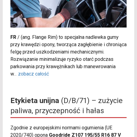
FR
/
(ang. Flange Rim) to specjalna nadlewka gumy
przy krawędzi opony, tworząca zagłębienie i chroniąca
felgę przed uszkodzeniami mechanicznymi.
Rozwiązanie minimalizuje ryzyko otarć podczas
parkowania przy krawężnikach lub manewrowania
w
...
zobacz całość
Etykieta unijna
(D/B/71) – zużycie
paliwa, przyczepność i hałas
Zgodnie z europejskimi normami ogumienia (UE
2020/740) opona
Goodride Z107 195/55 R16 87 V