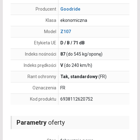
Producent
Goodride
Klasa
ekonomiczna
Model
Z107
Etykieta UE
D / B / 71 dB
Indeks nośności
87
(do 545 kg/oponę)
Indeks prędkości
V
(do 240 km/h)
Rant ochronny
Tak, standardowy
(FR)
Oznaczenia
FR
Kod produktu
6938112620752
Parametry
oferty