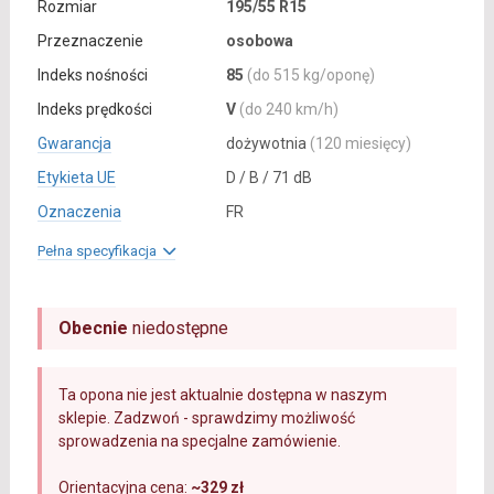
Rozmiar
195/55 R15
Przeznaczenie
osobowa
Indeks nośności
85
(do 515 kg/oponę)
Indeks prędkości
V
(do 240 km/h)
Gwarancja
dożywotnia
(120 miesięcy)
Etykieta UE
D / B / 71 dB
Oznaczenia
FR
Pełna specyfikacja
Obecnie
niedostępne
Ta opona nie jest aktualnie dostępna w naszym
sklepie. Zadzwoń - sprawdzimy możliwość
sprowadzenia na specjalne zamówienie.
Orientacyjna cena:
~329 zł