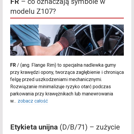
FR
– co oznaczają symbole w
modelu Z107?
FR
/
(ang. Flange Rim) to specjalna nadlewka gumy
przy krawędzi opony, tworząca zagłębienie i chroniąca
felgę przed uszkodzeniami mechanicznymi.
Rozwiązanie minimalizuje ryzyko otarć podczas
parkowania przy krawężnikach lub manewrowania
w
...
zobacz całość
Etykieta unijna
(D/B/71) – zużycie