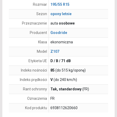
Rozmiar
195/55 R15
Sezon
opony letnie
Przeznaczenie
auta
osobowe
Producent
Goodride
Klasa
ekonomiczna
Model
Z107
Etykieta UE
D / B / 71 dB
Indeks nośności
85
(do 515 kg/oponę)
Indeks prędkości
V
(do 240 km/h)
Rant ochronny
Tak, standardowy
(FR)
Oznaczenia
FR
Kod produktu
6938112620660