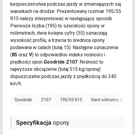
bezpieczeństwa podczas jazdy w zmieniających się
warunkach na drodze. Prezentowany rozmiar 195/55
R15 należy interpretować w następujący sposób.
Pierwsza liczba (195) to szerokość opony w
milimetrach, dwie kolejne cyfry (55) oznaczają
wysokość profilu, a trzecia to średnica opony
podawana w calach (tutaj 15). Następne oznaczenia
(
85
oraz
V
) to odpowiednio indeks nośności i
prędkości opon
Goodride Z107
. Nośność to
najwyższe obciążenie (tutaj 515 kg/oponę)
dopuszczalne podczas jazdy z prędkością do 240
km/h.
Goodride
Z107
195/55 R15
Rant ochronny (FR)
Specyfikacja
opony