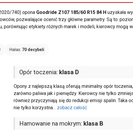
 2020/740) opona
Goodride Z107 185/60 R15 84 H
uzyskała wy
erowców, pozwalające ocenić trzy główne parametry. Są to: pozi
u, porównując etykiety różnych marek i modeli, kierowcy mogą 
B
Hałas:
70 decybeli
Opór toczenia:
klasa D
Opony z najlepszą klasą oferują minimalny opór toczenia
zarówno paliwa jak i pieniędzy. Kierowcy nie tylko zmniej
również przyczyniają się do redukcji emisji spalin. Taka 
nie tylko korzystna
...
zobacz całość
Hamowanie na mokrym:
klasa B