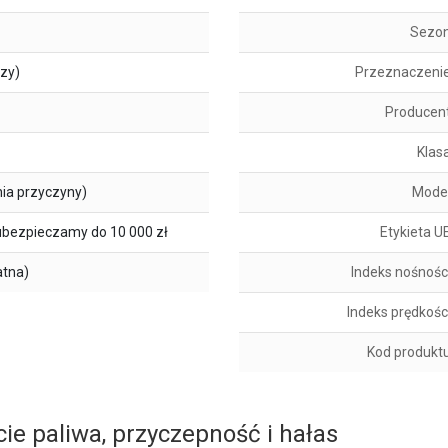
Sezo
szy)
Przeznaczeni
Producen
Klas
ia przyczyny)
Mode
ubezpieczamy do 10 000 zł
Etykieta U
atna)
Indeks nośnośc
Indeks prędkośc
Kod produkt
ie paliwa, przyczepność i hałas