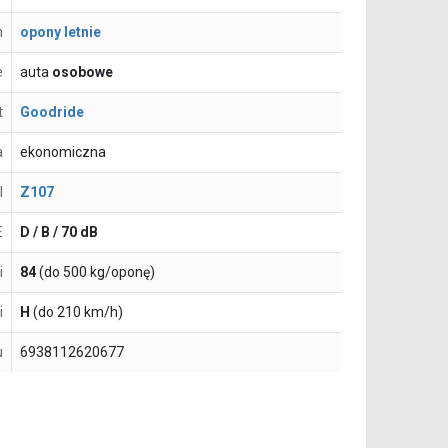
n
opony letnie
e
auta
osobowe
t
Goodride
a
ekonomiczna
l
Z107
E
D / B / 70 dB
i
84
(do 500 kg/oponę)
i
H
(do 210 km/h)
u
6938112620677