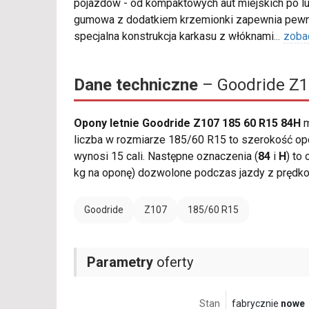
pojazdów - od kompaktowych aut miejskich po l
gumowa z dodatkiem krzemionki zapewnia pewną
specjalna konstrukcja karkasu z włóknami
...
zoba
Dane techniczne
– Goodride Z1
Opony letnie Goodride Z107 185 60 R15 84H
m
liczba w rozmiarze 185/60 R15 to szerokość opo
wynosi 15 cali. Następne oznaczenia (
84
i
H
) to
kg na oponę) dozwolone podczas jazdy z prędk
Goodride
Z107
185/60 R15
Parametry
oferty
Stan
fabrycznie
nowe