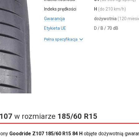
Indeks prędkości
H
(do 210 km/h)
Gwarancja
dożywotnia
(120 miesi
Etykieta UE
D / B / 70 dB
Pełna specyfikacja
107
w rozmiarze
185/60 R15
opony
Goodride Z107 185/60 R15 84 H
objęte dożywotnią gwara