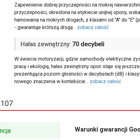
Zapewnienie dobrej przyczepności na mokrej nawierzchni 
przyczepności, określona na etykiecie unijnej opony, ws
hamowania na mokrych drogach, z klasami od "A" do "E" (prz
- gwarantuje krótszą drogę
...
zobacz całość
Hałas zewnętrzny:
70 decybeli
W świecie motoryzacji, gdzie samochody elektryczne zysk
pracę i ekologię, hałas zewnętrzny opon staje się jeszcze b
prezentująca poziom głośności w decybelach (dB) i klasyf
nowego znaczenia w kontekście
...
zobacz całość
Z107
Warunki gwarancji Go
ncja