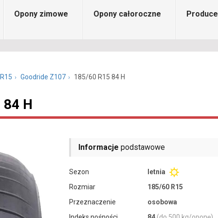
Opony zimowe
Opony całoroczne
Produce
 R15
Goodride Z107
185/60 R15 84 H
 84 H
Informacje
podstawowe
Sezon
letnia
Rozmiar
185/60 R15
Przeznaczenie
osobowa
Indeks nośności
84
(do 500 kg/oponę)