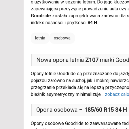
o użytkowaniu w sezonie letnim. Do jego klucz
zapewniająca precyzyjne prowadzenie auta cz
Goodride
została zaprojektowana zarówno dla 
indeks nośności i prędkości
84 H
.
letnia
osobowa
Nowa opona letnia
Z107
marki Good
Opony letnie Goodride są przeznaczone do jazdy
pojazdu zarówno na suchej, jak i mokrej nawier
przegrzanie przekłada się na lepszą przyczepn
bieżnik asymetryczny minimalizuje
...
zobacz cał
Opona osobowa –
185/60 R15 84 H
Opony osobowe Goodride to zaawansowane techn