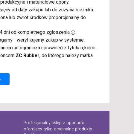
 produkcyjne i materiałowe opony.
sięcy od daty zakupu lub do zużycia bieżnika.
pona lub zwrot środków proporcjonalny do
14 dni od kompletnego zgłoszenia
agamy - weryfikujemy zakup w systemie.
rancja nie ogranicza uprawnień z tytułu rękojmi.
 koncern
ZC Rubber
, do którego należy marka
Profesjonalny sklep z oponami
oferujący tylko oryginalne produkty.