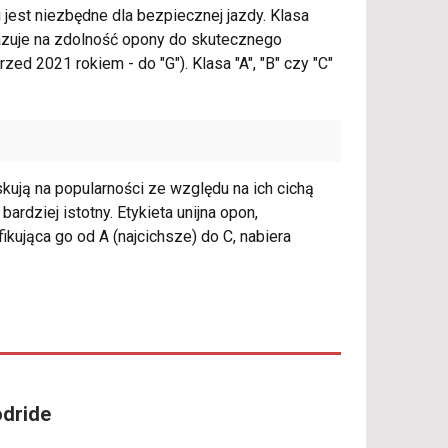
jest niezbędne dla bezpiecznej jazdy. Klasa
kazuje na zdolność opony do skutecznego
ed 2021 rokiem - do "G"). Klasa "A", "B" czy "C"
ują na popularności ze względu na ich cichą
ardziej istotny. Etykieta unijna opon,
ikująca go od A (najcichsze) do C, nabiera
odride