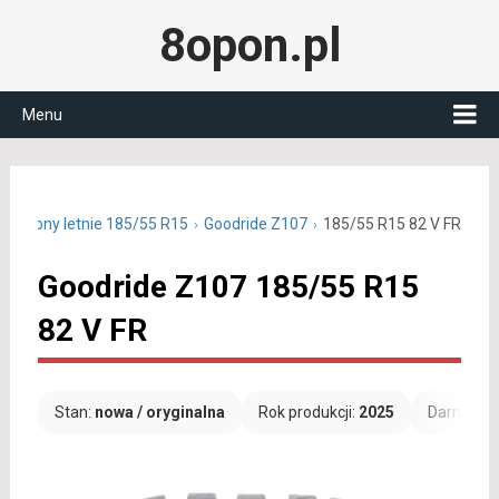
8opon.pl
Menu
Opony letnie 185/55 R15
Goodride Z107
185/55 R15 82 V FR
Goodride Z107 185/55 R15
82 V FR
Stan:
nowa / oryginalna
Rok produkcji:
2025
Darmowa 