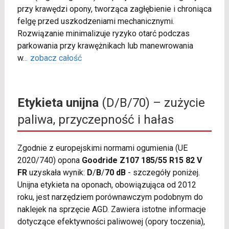
przy krawędzi opony, tworząca zagłębienie i chroniąca
felgę przed uszkodzeniami mechanicznymi.
Rozwiązanie minimalizuje ryzyko otarć podczas
parkowania przy krawężnikach lub manewrowania
w
...
zobacz całość
Etykieta unijna
(D/B/70) – zużycie
paliwa, przyczepność i hałas
Zgodnie z europejskimi normami ogumienia (UE
2020/740) opona
Goodride Z107 185/55 R15 82 V
FR
uzyskała wynik:
D
/
B
/
70 dB
- szczegóły poniżej.
Unijna etykieta na oponach, obowiązująca od 2012
roku, jest narzędziem porównawczym podobnym do
naklejek na sprzęcie AGD. Zawiera istotne informacje
dotyczące efektywności paliwowej (opory toczenia),