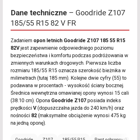
Dane techniczne
– Goodride Z107
185/55 R15 82 V FR
Zadaniem
opon letnich Goodride Z107 185 55 R15
82V
jest zapewnienie odpowiedniego poziomu
bezpieczeństwa i komfortu podczas podróżowania w
zmiennych warunkach drogowych. Pierwsza liczba
rozmiaru 185/55 R15 oznacza szerokość bieżnika w
milimetrach (tutaj 185 mm). Kolejne dwie cyfry (55) to
podawana w procentach - wysokość ściany bocznej.
Średnica wewnętrzna omawianej opony wynosi 15 cali
(38.10 cm). Opona
Goodride Z107
posiada indeks
prędkości
V
(dopuszczalna jazda do 240 km/h) oraz
nośności
82
(maksymalne obciążenie wynosi 475 kg
na jedną oponę).
Goodride
Z107
185/55 R15
Rant ochronny (FR)