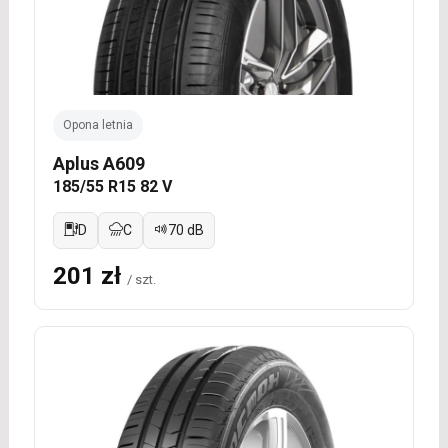
Opona letnia
Aplus A609
185/55 R15 82 V
D
C
70 dB
201 zł
/ szt.