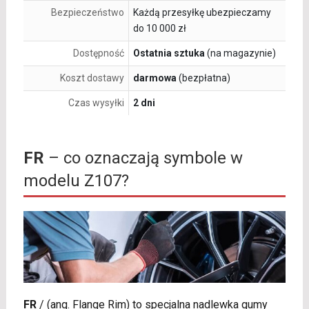
Bezpieczeństwo
Każdą przesyłkę ubezpieczamy
do 10 000 zł
Dostępność
Ostatnia sztuka
(na magazynie)
Koszt dostawy
darmowa
(bezpłatna)
Czas wysyłki
2 dni
FR
– co oznaczają symbole w
modelu Z107?
FR
/
(ang. Flange Rim) to specjalna nadlewka gumy