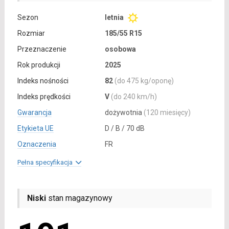
Sezon
letnia
Rozmiar
185/55 R15
Przeznaczenie
osobowa
Rok produkcji
2025
Indeks nośności
82
(do 475 kg/oponę)
Indeks prędkości
V
(do 240 km/h)
Gwarancja
dożywotnia
(120 miesięcy)
Etykieta UE
D / B / 70 dB
Oznaczenia
FR
Pełna specyfikacja
Niski
stan magazynowy