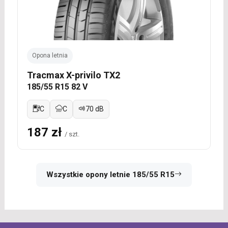
Opona letnia
Tracmax X-privilo TX2
185/55 R15 82 V
C
C
70 dB
187 zł
/ szt.
Wszystkie opony letnie 185/55 R15