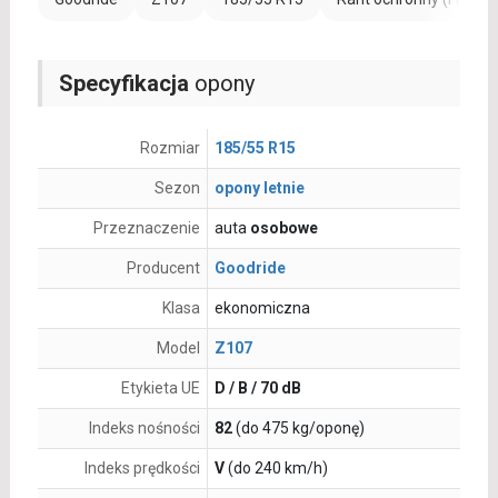
Specyfikacja
opony
Rozmiar
185/55 R15
Sezon
opony letnie
Przeznaczenie
auta
osobowe
Producent
Goodride
Klasa
ekonomiczna
Model
Z107
Etykieta UE
D / B / 70 dB
Indeks nośności
82
(do 475 kg/oponę)
Indeks prędkości
V
(do 240 km/h)