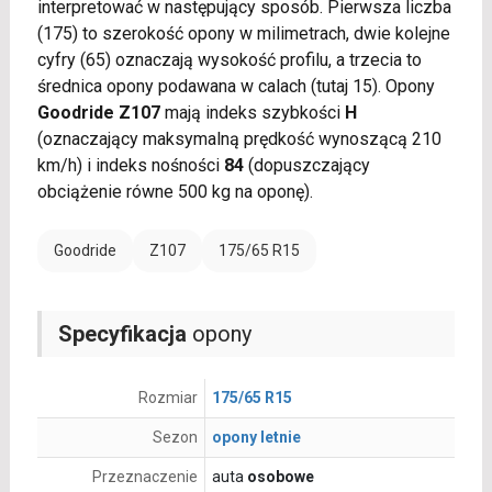
interpretować w następujący sposób. Pierwsza liczba
(175) to szerokość opony w milimetrach, dwie kolejne
cyfry (65) oznaczają wysokość profilu, a trzecia to
średnica opony podawana w calach (tutaj 15). Opony
Goodride Z107
mają indeks szybkości
H
(oznaczający maksymalną prędkość wynoszącą 210
km/h) i indeks nośności
84
(dopuszczający
obciążenie równe 500 kg na oponę).
Goodride
Z107
175/65 R15
Specyfikacja
opony
Rozmiar
175/65 R15
Sezon
opony letnie
Przeznaczenie
auta
osobowe