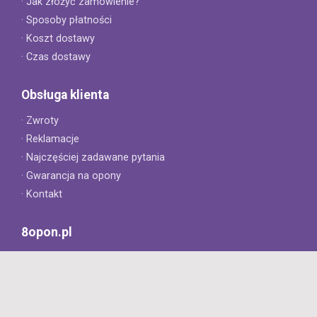
· Jak złożyć zamówienie?
· Sposoby płatności
· Koszt dostawy
· Czas dostawy
Obsługa klienta
· Zwroty
· Reklamacje
· Najczęściej zadawane pytania
· Gwarancja na opony
· Kontakt
8opon.pl
· O firmie
· Opinie klientów
· Dlaczego warto u nas kupić?
· Polityka prywatności