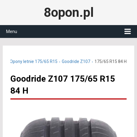
8opon.pl
Menu
ali
Opony letnie 175/65 R15
Goodride Z107
175/65 R15 84 H
Goodride Z107 175/65 R15
84 H