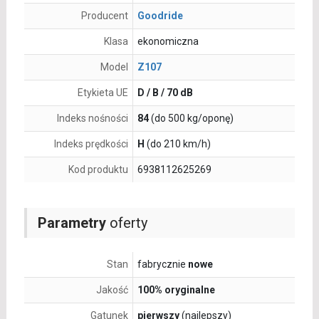
Producent
Goodride
Klasa
ekonomiczna
Model
Z107
Etykieta UE
D / B / 70 dB
Indeks nośności
84
(do 500 kg/oponę)
Indeks prędkości
H
(do 210 km/h)
Kod produktu
6938112625269
Parametry
oferty
Stan
fabrycznie
nowe
Jakość
100% oryginalne
Gatunek
pierwszy
(najlepszy)