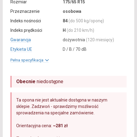
Rozmiar
175/65 R15
Przeznaczenie
osobowa
Indeks nośności
84
(do 500 kg/oponę)
Indeks prędkości
H
(do 210 km/h)
Gwarancja
dożywotnia
(120 miesięcy)
Etykieta UE
D / B / 70 dB
Pełna specyfikacja
Obecnie
niedostępne
Ta opona nie jest aktualnie dostępna w naszym
sklepie. Zadzwoń - sprawdzimy możliwość
sprowadzenia na specjalne zamówienie.
Orientacyjna cena:
~281 zł