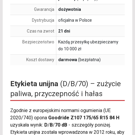
Gwarancja
dożywotnia
Dystrybucja
oficjalna w Polsce
Czas na zwrot
21 dni
Bezpieczeństwo
Każdą przesyłkę ubezpieczamy
do 10 000 zł
Koszt dostawy
darmowa
(bezpłatna)
Etykieta unijna
(D/B/70) – zużycie
paliwa, przyczepność i hałas
Zgodnie z europejskimi normami ogumienia (UE
2020/740) opona
Goodride Z107 175/65 R15 84 H
uzyskała wynik:
D
/
B
/
70 dB
- szczegóły poniżej.
Etykieta unijna została wprowadzona w 2012 roku, aby