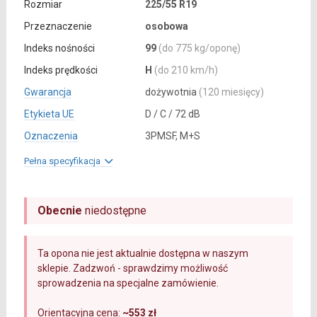
Rozmiar
225/55 R19
Przeznaczenie
osobowa
Indeks nośności
99
(do 775 kg/oponę)
Indeks prędkości
H
(do 210 km/h)
Gwarancja
dożywotnia
(120 miesięcy)
Etykieta UE
D / C / 72 dB
Oznaczenia
3PMSF, M+S
Pełna specyfikacja
Obecnie
niedostępne
Ta opona nie jest aktualnie dostępna w naszym
sklepie. Zadzwoń - sprawdzimy możliwość
sprowadzenia na specjalne zamówienie.
Orientacyjna cena:
~553 zł