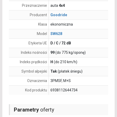
Przeznaczenie
auta
4x4
Producent
Goodride
Klasa
ekonomiczna
Model
SW628
Etykieta UE
D / C / 72 dB
Indeks nośności
99
(do 775 kg/oponę)
Indeks prędkości
H
(do 210 km/h)
Symbol alpejski
Tak
(płatek śniegu)
Oznaczenia
3PMSF, M+S
Kod produktu
6938112644734
Parametry
oferty