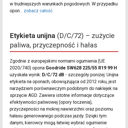
w trudniejszych warunkach pogodowych. W przypadku
opon
...
zobacz całość
Etykieta unijna
(D/C/72) – zużycie
paliwa, przyczepność i hałas
Zgodnie z europejskimi normami ogumienia (UE
2020/740) opona
Goodride SW628 225/55 R19 99 H
uzyskała wynik:
D
/
C
/
72 dB
- szczegóły poniżej. Unijna
etykieta na oponach, obowiązująca od 2012 roku, jest
narzędziem porównawczym podobnym do naklejek na
sprzęcie AGD. Zawiera istotne informacje dotyczące
efektywności paliwowej (opory toczenia),
przyczepności na mokrej nawierzchni oraz poziomu
hałasu generowanego podczas jazdy. Dzięki tym
danym, kierowcy mogą łatwiej wybrać ogumienie