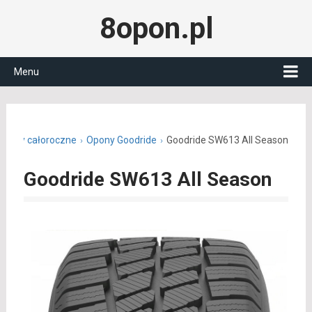
8opon.pl
Menu
Opony całoroczne
Opony Goodride
Goodride SW613 All Season
Goodride SW613 All Season