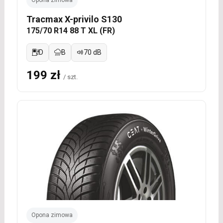
Tracmax X-privilo S130
175/70 R14 88 T XL (FR)
D
B
70 dB
199 zł
/ szt.
Opona zimowa