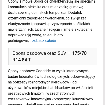
Opony zimowe Goodride charakteryzują się specjalną
konstrukcją bieżnika oraz mieszanką gumową
dostosowaną do niskich temperatur. Dodatek
krzemionki zapobiega twardnieniu, co zwiększa
elastyczność i poprawia przyczepność na śliskich
nawierzchniach. Liczne nacięcia i lamele skutecznie
odprowadzają wodę, śnieg i błoto
pośniegowe,
...
zobacz całość
Opona osobowa oraz SUV –
175/70
R14 84 T
Opony osobowe Goodride to wynik intensywnych
badań laboratoriów technologicznych, odpowiadający
na potrzeby różnorodnych kierowców - od
użytkowników miejskich hatchbacków po właścicieli
prestiżowych limuzyn i wszechstronnych
crossoverów. Innowacyjna kompozycja kauczukowo-
gumowa z dodatkiem sadzy zapewnia doskonałą