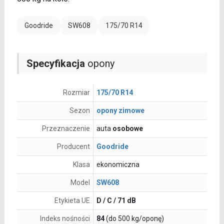
Goodride
SW608
175/70 R14
Specyfikacja
opony
Rozmiar
175/70 R14
Sezon
opony zimowe
Przeznaczenie
auta
osobowe
Producent
Goodride
Klasa
ekonomiczna
Model
SW608
Etykieta UE
D / C / 71 dB
Indeks nośności
84
(do 500 kg/oponę)