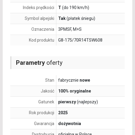
Indeks prędkości
T
(do 190 km/h)
Symbol alpejski
Tak
(płatek śniegu)
Oznaczenia
3PMSF, M+S
Kod produktu
G8-175/70R14TSW608
Parametry
oferty
Stan
fabrycznie
nowe
Jakość
100% oryginalne
Gatunek
pierwszy
(najlepszy)
Rok produkcji
2025
Gwarancja
dożywotnia
Dystrybucja
oficjalna w Polsce