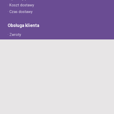
· Koszt dostawy
· Czas dostawy
Obsługa klienta
· Zwroty
· Reklamacje
· Najczęściej zadawane pytania
· Gwarancja na opony
· Kontakt
8opon.pl
· O firmie
· Opinie klientów
· Dlaczego warto u nas kupić?
· Polityka prywatności
· Regulamin