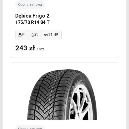
Opona zimowa
Dębica Frigo 2
175/70 R14 84 T
E
C
71 dB
243 zł
/ szt.
Opona zimowa