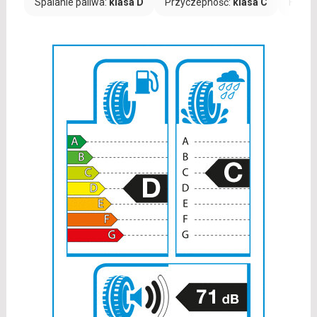
Spalanie paliwa:
klasa D
Przyczepność:
klasa C
Hałas