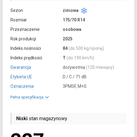
Sezon
zimowa
Rozmiar
175/70 R14
Przeznaczenie
osobowa
Rok produkcji
2025
Indeks nośności
84
(do 500 kg/oponę)
Indeks prędkości
T
(do 190 km/h)
Gwarancja
dożywotnia
(120 miesięcy)
Etykieta UE
D / C / 71 dB
Oznaczenia
3PMSF, M+S
Pełna specyfikacja
Niski
stan magazynowy