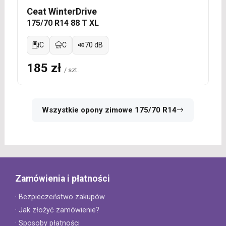
Ceat WinterDrive
175/70 R14 88 T XL
C
C
70 dB
185 zł
/ szt.
Wszystkie opony zimowe 175/70 R14
Zamówienia i płatności
· Bezpieczeństwo zakupów
· Jak złożyć zamówienie?
· Sposoby płatności