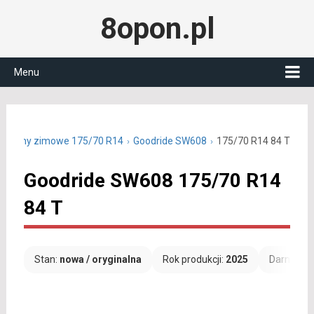
8opon.pl
Menu
Opony zimowe 175/70 R14
Goodride SW608
175/70 R14 84 T
Goodride SW608 175/70 R14
84 T
Stan:
nowa / oryginalna
Rok produkcji:
2025
Darmowa 