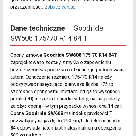
przyczepność
...
zobacz całość
Dane techniczne
– Goodride
SW608 175/70 R14 84 T
Opony zimowe
Goodride SW608 175 70 R14 84T
zaprojektowane zostały z myślą o zapewnieniu
bezpieczeństwa podczas codziennego podróżowania
autem. Oznaczenie rozmiaru 175/70 R14 należy
odczytywać następująco: pierwsza liczba 175 to
szerokość opony w milimetrach, druga to wysokość
profilu (70) a trzecia to średnica felgi, na jaką należy
założyć oponę - w tym przypadku wynosi ona 14 cali.
Opona
Goodride SW608
ma indeks prędkości
T
pozwalający na jazdę do 190 km/h. Indeks nośności
84
odpowiada natomiast maksymalnemu obciążeniu
500 kg na koło.