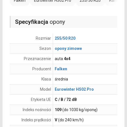
Falken
Eurowinter HS02 Pro
255/50 R20
Rant ochr
Specyfikacja
opony
Rozmiar
255/50 R20
Sezon
opony zimowe
Przeznaczenie
auta
4x4
Producent
Falken
Klasa
średnia
Model
Eurowinter HS02 Pro
Etykieta UE
C / B / 72 dB
Indeks nośności
109
(do 1030 kg/oponę)
Indeks prędkości
V
(do 240 km/h)