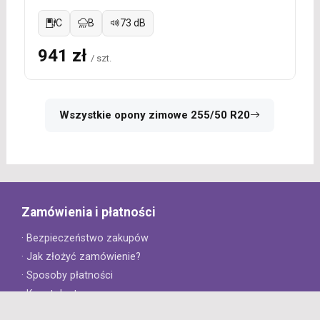
C
B
73 dB
941 zł
/ szt.
Wszystkie opony zimowe 255/50 R20
Zamówienia i płatności
· Bezpieczeństwo zakupów
· Jak złożyć zamówienie?
· Sposoby płatności
· Koszt dostawy
· Czas dostawy