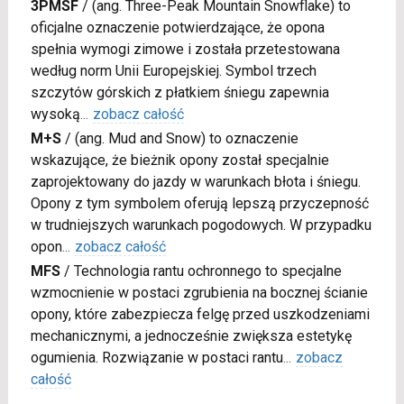
3PMSF
/
(ang. Three-Peak Mountain Snowflake) to
oficjalne oznaczenie potwierdzające, że opona
spełnia wymogi zimowe i została przetestowana
według norm Unii Europejskiej. Symbol trzech
szczytów górskich z płatkiem śniegu zapewnia
wysoką
...
zobacz całość
M+S
/
(ang. Mud and Snow) to oznaczenie
wskazujące, że bieżnik opony został specjalnie
zaprojektowany do jazdy w warunkach błota i śniegu.
Opony z tym symbolem oferują lepszą przyczepność
w trudniejszych warunkach pogodowych. W przypadku
opon
...
zobacz całość
MFS
/
Technologia rantu ochronnego to specjalne
wzmocnienie w postaci zgrubienia na bocznej ścianie
opony, które zabezpiecza felgę przed uszkodzeniami
mechanicznymi, a jednocześnie zwiększa estetykę
ogumienia. Rozwiązanie w postaci rantu
...
zobacz
całość