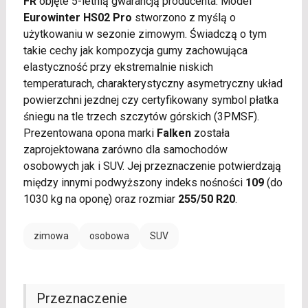
FR
objęte 5-letnią gwarancją producenta. Model
Eurowinter HS02 Pro
stworzono z myślą o
użytkowaniu w sezonie zimowym. Świadczą o tym
takie cechy jak kompozycja gumy zachowująca
elastyczność przy ekstremalnie niskich
temperaturach, charakterystyczny asymetryczny układ
powierzchni jezdnej czy certyfikowany symbol płatka
śniegu na tle trzech szczytów górskich (3PMSF).
Prezentowana opona marki
Falken
została
zaprojektowana zarówno dla samochodów
osobowych jak i SUV. Jej przeznaczenie potwierdzają
między innymi podwyższony indeks nośności
109
(do
1030 kg na oponę) oraz rozmiar
255/50 R20
.
zimowa
osobowa
SUV
Przeznaczenie