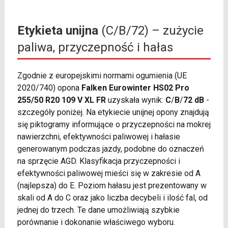
Etykieta unijna
(C/B/72) – zużycie
paliwa, przyczepność i hałas
Zgodnie z europejskimi normami ogumienia (UE
2020/740) opona
Falken Eurowinter HS02 Pro
255/50 R20 109 V XL FR
uzyskała wynik:
C
/
B
/
72 dB
-
szczegóły poniżej. Na etykiecie unijnej opony znajdują
się piktogramy informujące o przyczepności na mokrej
nawierzchni, efektywności paliwowej i hałasie
generowanym podczas jazdy, podobne do oznaczeń
na sprzęcie AGD. Klasyfikacja przyczepności i
efektywności paliwowej mieści się w zakresie od A
(najlepsza) do E. Poziom hałasu jest prezentowany w
skali od A do C oraz jako liczba decybeli i ilość fal, od
jednej do trzech. Te dane umożliwiają szybkie
porównanie i dokonanie właściwego wyboru.