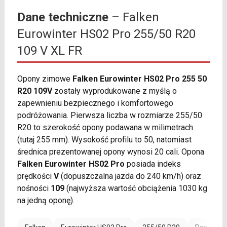
Dane techniczne
– Falken
Eurowinter HS02 Pro 255/50 R20
109 V XL FR
Opony zimowe
Falken Eurowinter HS02 Pro 255 50
R20 109V
zostały wyprodukowane z myślą o
zapewnieniu bezpiecznego i komfortowego
podróżowania. Pierwsza liczba w rozmiarze 255/50
R20 to szerokość opony podawana w milimetrach
(tutaj 255 mm). Wysokość profilu to 50, natomiast
średnica prezentowanej opony wynosi 20 cali. Opona
Falken Eurowinter HS02 Pro
posiada indeks
prędkości
V
(dopuszczalna jazda do 240 km/h) oraz
nośności
109
(najwyższa wartość obciążenia 1030 kg
na jedną oponę).