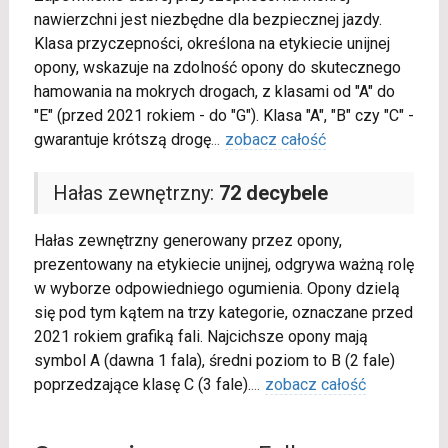
nawierzchni jest niezbędne dla bezpiecznej jazdy.
Klasa przyczepności, określona na etykiecie unijnej
opony, wskazuje na zdolność opony do skutecznego
hamowania na mokrych drogach, z klasami od "A" do
"E" (przed 2021 rokiem - do "G"). Klasa "A", "B" czy "C" -
gwarantuje krótszą drogę
...
zobacz całość
Hałas zewnętrzny:
72 decybele
Hałas zewnętrzny generowany przez opony,
prezentowany na etykiecie unijnej, odgrywa ważną rolę
w wyborze odpowiedniego ogumienia. Opony dzielą
się pod tym kątem na trzy kategorie, oznaczane przed
2021 rokiem grafiką fali. Najcichsze opony mają
symbol A (dawna 1 fala), średni poziom to B (2 fale)
poprzedzające klasę C (3 fale).
...
zobacz całość