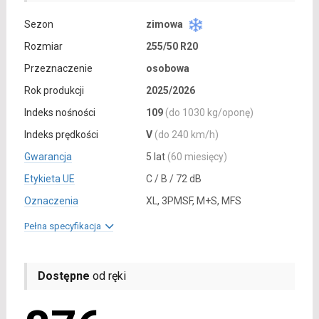
Sezon
zimowa
Rozmiar
255/50 R20
Przeznaczenie
osobowa
Rok produkcji
2025/2026
Indeks nośności
109
(do 1030 kg/oponę)
Indeks prędkości
V
(do 240 km/h)
Gwarancja
5 lat
(60 miesięcy)
Etykieta UE
C / B / 72 dB
Oznaczenia
XL, 3PMSF, M+S, MFS
Pełna specyfikacja
Dostępne
od ręki