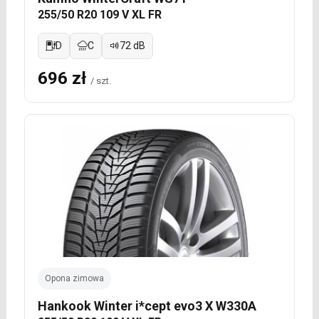
255/50 R20 109 V XL FR
D
C
72 dB
696 zł
/ szt.
Opona zimowa
Hankook Winter i*cept evo3 X W330A