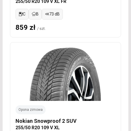
255/50 R20 109 V XL FR
C
B
73 dB
859 zł
/ szt.
Opona zimowa
Nokian Snowproof 2 SUV
255/50 R20 109 V XL