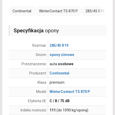
Continental
WinterContact TS 870 P
285/45 R19
R
Specyfikacja
opony
Rozmiar
285/45 R19
Sezon
opony zimowe
Przeznaczenie
auta
osobowe
Producent
Continental
Klasa
premium
Model
WinterContact TS 870 P
Etykieta UE
C / B / 75 dB
Indeks nośności
111
(do 1090 kg/oponę)