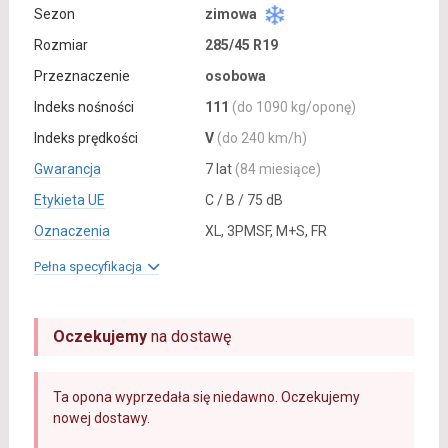
Sezon
zimowa
Rozmiar
285/45 R19
Przeznaczenie
osobowa
Indeks nośności
111
(do 1090 kg/oponę)
Indeks prędkości
V
(do 240 km/h)
Gwarancja
7 lat
(84 miesiące)
Etykieta UE
C / B / 75 dB
Oznaczenia
XL, 3PMSF, M+S, FR
Pełna specyfikacja
Oczekujemy
na dostawę
Ta opona wyprzedała się niedawno. Oczekujemy
nowej dostawy.