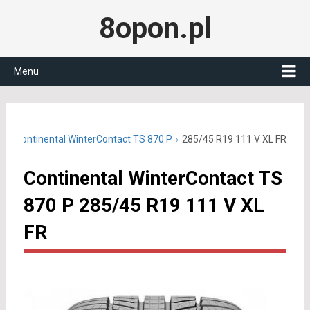
8opon.pl
Menu
19
Continental WinterContact TS 870 P
285/45 R19 111 V XL FR
Continental WinterContact TS
870 P 285/45 R19 111 V XL
FR