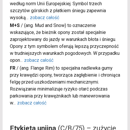
według norm Unii Europejskiej. Symbol trzech
szczytów górskich z płatkiem śniegu zapewnia
wysoką
...
zobacz całość
M+S
/
(ang. Mud and Snow) to oznaczenie
wskazujące, że bieżnik opony został specjalnie
zaprojektowany do jazdy w warunkach błota i śniegu.
Opony z tym symbolem oferują lepszą przyczepność
w trudniejszych warunkach pogodowych. W przypadku
opon
...
zobacz całość
FR
/
(ang. Flange Rim) to specjalna nadlewka gumy
przy krawędzi opony, tworząca zagłębienie i chroniąca
felgę przed uszkodzeniami mechanicznymi.
Rozwiązanie minimalizuje ryzyko otarć podczas
parkowania przy krawężnikach lub manewrowania
w
...
zobacz całość
Etykieta unijna
(C/B/75) – zużycie