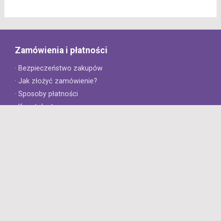
Zamówienia i płatności
· Bezpieczeństwo zakupów
· Jak złożyć zamówienie?
· Sposoby płatności
· Koszt dostawy
· Czas dostawy
Obsługa klienta
· Zwroty
· Reklamacje
· Najczęściej zadawane pytania
· Gwarancja na opony
· Kontakt