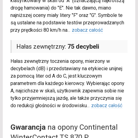
klasyfikowany w skali od "A" (oznaczającą najkrótszą
drogę hamowania) do "E". Nie tak dawno, miano
najniższej oceny miały litery "F" oraz "G". Symbole te
są ustalane na podstawie testów przeprowadzanych
przy prędkości 80 km/h na
...
zobacz całość
Hałas zewnętrzny:
75 decybeli
Hałas zewnętrzny toczenia opony, mierzony w
decybelach (dB) i przedstawiany na etykiecie unijnej
za pomocą liter od A do C, jest kluczowym
parametrem dla każdego kierowcy. Wybierając opony
A, najcichsze w skali, użytkownik zapewnia sobie nie
tylko przyjemniejszą jazdę, ale także przyczynia się
do redukcji głośności w środowisku
...
zobacz całość
Gwarancja
na opony Continental
WinterContact TS 870 P