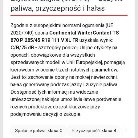
paliwa, przyczepność i hałas
Zgodnie z europejskimi normami ogumienia (UE
2020/740) opona
Continental WinterContact TS
870 P 285/45 R19 111 V XL FR
uzyskała wynik:
C
/
B
/
75 dB
- szczegóły poniżej. Unijne etykiety na
oponach, obowiązkowe dla wszystkich
sprzedawanych modeli w Unii Europejskiej, pomagają
kierowcom w ocenie trzech istotnych parametrów.
Jest to: zachowanie opony na mokrej nawierzchni,
hałas generowany podczas jazdy i zużycie paliwa.
Dostępność tych informacji na widocznie
umieszczonej naklejce umożliwia łatwe porównanie
różnych produktów, co jest kluczowe przy
podejmowaniu decyzji o zakupie.
Spalanie paliwa:
klasa C
Przyczepność:
klasa B
Hałas