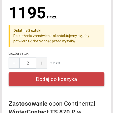
1195
zł/szt.
Ostatnie 2 sztuki
Po złożeniu zamówienia skontaktujemy się, aby
potwierdzić dostępność przed wysyłką.
Liczba sztuk:
−
+
z 2 szt.
Zastosowanie
opon Continental
WinterContact TS 870 P
w