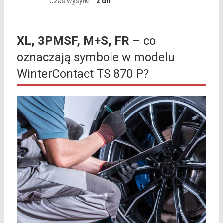
Czas wysyłki
2 dni
XL, 3PMSF, M+S, FR
– co
oznaczają symbole w modelu
WinterContact TS 870 P?