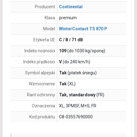
Producent
Continental
Klasa
premium
Model
WinterContact TS 870 P
Etykieta UE
C / B / 71 dB
Indeks nośności
109
(do 1030 kg/oponę)
Indeks prędkości
V
(do 240 km/h)
Symbol alpejski
Tak
(płatek śniegu)
Wzmocnienie
Tak
(XL)
Rant ochronny
Tak, standardowy
(FR)
Oznaczenia
XL, 3PMSF, M+S, FR
Kod produktu
C8-03557690000