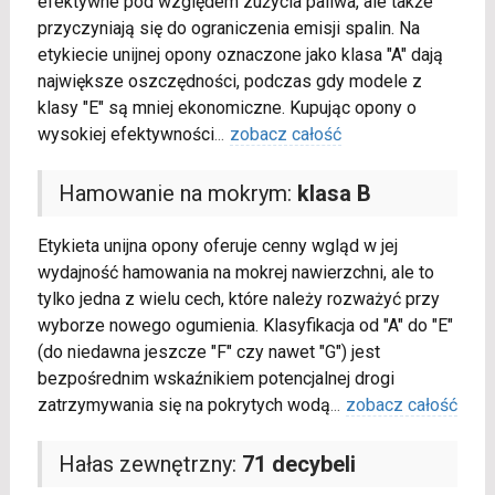
efektywne pod względem zużycia paliwa, ale także
przyczyniają się do ograniczenia emisji spalin. Na
etykiecie unijnej opony oznaczone jako klasa "A" dają
największe oszczędności, podczas gdy modele z
klasy "E" są mniej ekonomiczne. Kupując opony o
wysokiej efektywności
...
zobacz całość
Hamowanie na mokrym:
klasa B
Etykieta unijna opony oferuje cenny wgląd w jej
wydajność hamowania na mokrej nawierzchni, ale to
tylko jedna z wielu cech, które należy rozważyć przy
wyborze nowego ogumienia. Klasyfikacja od "A" do "E"
(do niedawna jeszcze "F" czy nawet "G") jest
bezpośrednim wskaźnikiem potencjalnej drogi
zatrzymywania się na pokrytych wodą
...
zobacz całość
Hałas zewnętrzny:
71 decybeli