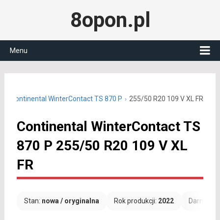
8opon.pl
Menu
20
Continental WinterContact TS 870 P
255/50 R20 109 V XL FR
Continental WinterContact TS
870 P 255/50 R20 109 V XL
FR
Stan:
nowa / oryginalna
Rok produkcji:
2022
Darmowa 