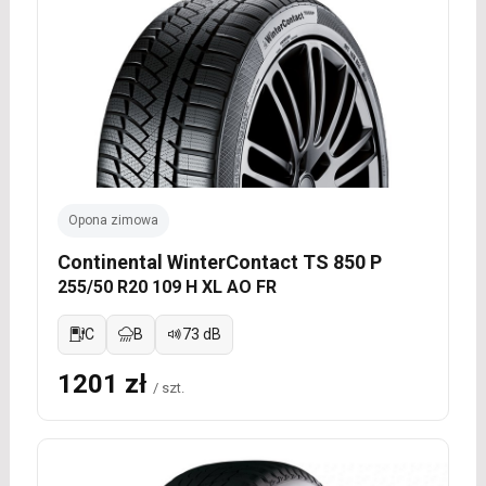
Opona zimowa
Continental WinterContact TS 850 P
255/50 R20 109 H XL AO FR
C
B
73 dB
1201 zł
/ szt.