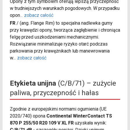
Opony z tym symbolem oferują lepszą przyczepność
w trudniejszych warunkach pogodowych. W przypadku
opon
...
zobacz całość
FR
/
(ang. Flange Rim) to specjalna nadlewka gumy
przy krawędzi opony, tworząca zagłębienie i chroniąca
felgę przed uszkodzeniami mechanicznymi.
Rozwiązanie minimalizuje ryzyko otarć podczas
parkowania przy krawężnikach lub manewrowania
w
...
zobacz całość
Etykieta unijna
(C/B/71) – zużycie
paliwa, przyczepność i hałas
Zgodnie z europejskimi normami ogumienia (UE
2020/740) opona
Continental WinterContact TS
870 P 255/50 R20 109 V XL FR
uzyskała wynik:
C
/
B
/
71 dB
- szczegóły poniżej. Dzięki unijnym