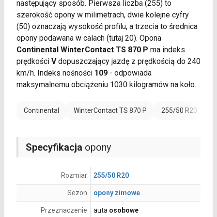
następujący sposób. Pierwsza liczba (255) to
szerokość opony w milimetrach, dwie kolejne cyfry
(50) oznaczają wysokość profilu, a trzecia to średnica
opony podawana w calach (tutaj 20). Opona
Continental WinterContact TS 870 P
ma indeks
prędkości
V
dopuszczający jazdę z prędkością do 240
km/h. Indeks nośności
109
- odpowiada
maksymalnemu obciążeniu 1030 kilogramów na koło.
Continental
WinterContact TS 870 P
255/50 R20
R
Specyfikacja
opony
Rozmiar
255/50 R20
Sezon
opony zimowe
Przeznaczenie
auta
osobowe