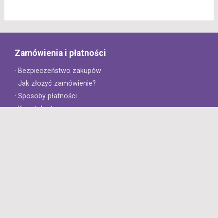
Zamówienia i płatności
· Bezpieczeństwo zakupów
· Jak złożyć zamówienie?
· Sposoby płatności
· Koszt dostawy
· Czas dostawy
Obsługa klienta
· Zwroty
· Reklamacje
· Najczęściej zadawane pytania
· Gwarancja na opony
· Kontakt