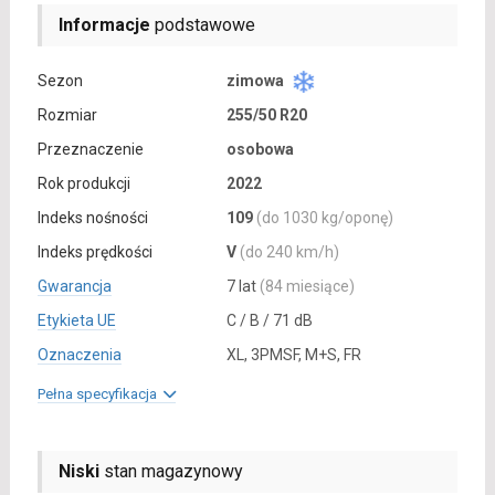
Informacje
podstawowe
Sezon
zimowa
Rozmiar
255/50 R20
Przeznaczenie
osobowa
Rok produkcji
2022
Indeks nośności
109
(do 1030 kg/oponę)
Indeks prędkości
V
(do 240 km/h)
Gwarancja
7 lat
(84 miesiące)
Etykieta UE
C / B / 71 dB
Oznaczenia
XL, 3PMSF, M+S, FR
Pełna specyfikacja
Niski
stan magazynowy