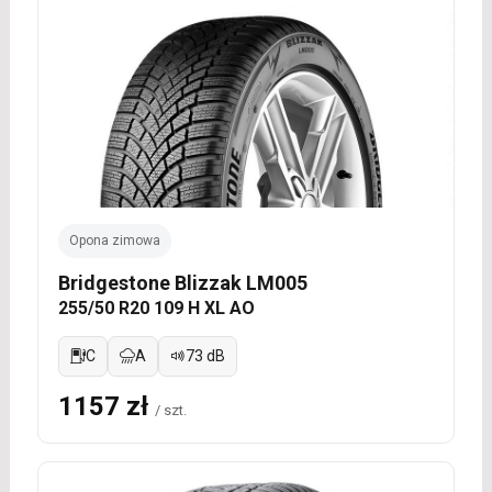
Opona zimowa
Bridgestone Blizzak LM005
255/50 R20 109 H XL AO
C
A
73 dB
1157 zł
/ szt.