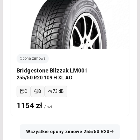
Opona zimowa
Bridgestone Blizzak LM001
255/50 R20 109 H XL AO
C
B
73 dB
1154 zł
/ szt.
Wszystkie opony zimowe 255/50 R20