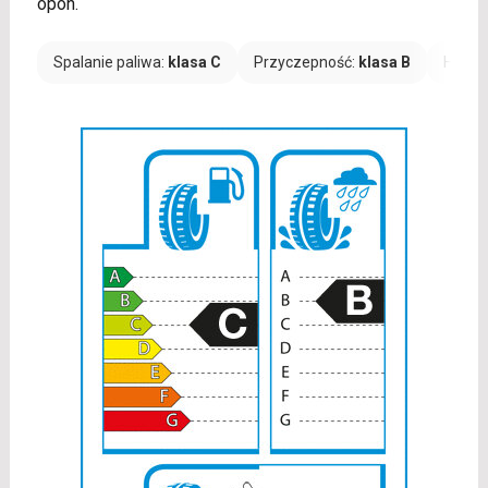
opon.
Spalanie paliwa:
klasa C
Przyczepność:
klasa B
Hałas