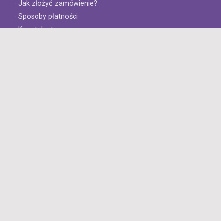
· Jak złożyć zamówienie?
· Sposoby płatności
· Koszt dostawy
· Czas dostawy
Obsługa klienta
· Zwroty
· Reklamacje
· Najczęściej zadawane pytania
· Gwarancja na opony
· Kontakt
8opon.pl
· O firmie
· Opinie klientów
· Dlaczego warto u nas kupić?
· Polityka prywatności