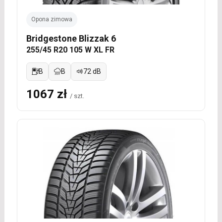
Opona zimowa
Bridgestone Blizzak 6
255/45 R20 105 W XL FR
B
B
72 dB
1067 zł
/ szt.