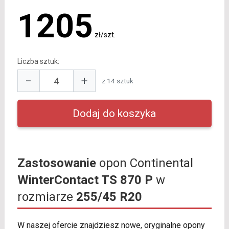
1205
zł/szt.
Liczba sztuk:
−
+
z 14 sztuk
Zastosowanie
opon Continental
WinterContact TS 870 P
w
rozmiarze
255/45 R20
W naszej ofercie znajdziesz nowe, oryginalne opony