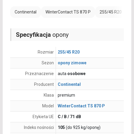
Continental
WinterContact TS 870 P
255/45 R20
R
Specyfikacja
opony
Rozmiar
255/45 R20
Sezon
opony zimowe
Przeznaczenie
auta
osobowe
Producent
Continental
Klasa
premium
Model
WinterContact TS 870 P
Etykieta UE
C / B / 71 dB
Indeks nośności
105
(do 925 kg/oponę)