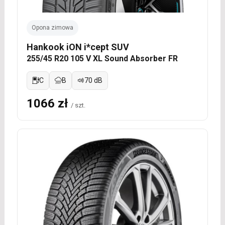
Opona zimowa
Hankook iON i*cept SUV
255/45 R20 105 V XL Sound Absorber FR
C
B
70 dB
1066 zł
/ szt.