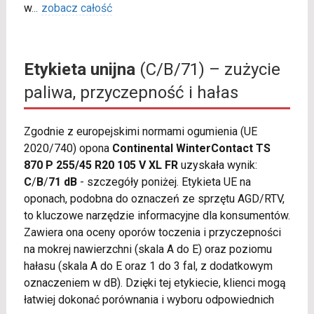
w
...
zobacz całość
Etykieta unijna
(C/B/71) – zużycie
paliwa, przyczepność i hałas
Zgodnie z europejskimi normami ogumienia (UE
2020/740) opona
Continental WinterContact TS
870 P 255/45 R20 105 V XL FR
uzyskała wynik:
C
/
B
/
71 dB
- szczegóły poniżej. Etykieta UE na
oponach, podobna do oznaczeń ze sprzętu AGD/RTV,
to kluczowe narzędzie informacyjne dla konsumentów.
Zawiera ona oceny oporów toczenia i przyczepności
na mokrej nawierzchni (skala A do E) oraz poziomu
hałasu (skala A do E oraz 1 do 3 fal, z dodatkowym
oznaczeniem w dB). Dzięki tej etykiecie, klienci mogą
łatwiej dokonać porównania i wyboru odpowiednich