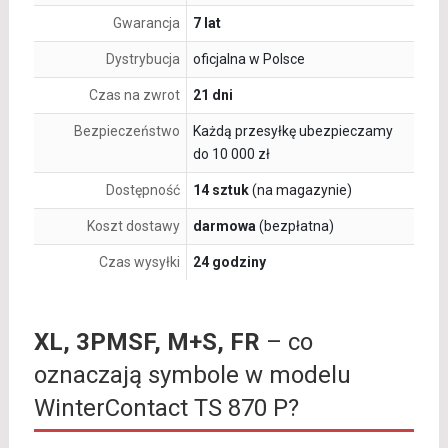
Gwarancja
7 lat
Dystrybucja
oficjalna w Polsce
Czas na zwrot
21 dni
Bezpieczeństwo
Każdą przesyłkę ubezpieczamy
do 10 000 zł
Dostępność
14 sztuk
(na magazynie)
Koszt dostawy
darmowa
(bezpłatna)
Czas wysyłki
24 godziny
XL, 3PMSF, M+S, FR
– co
oznaczają symbole w modelu
WinterContact TS 870 P?