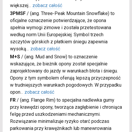
większej
...
zobacz całość
3PMSF
/
(ang. Three-Peak Mountain Snowflake) to
oficjalne oznaczenie potwierdzające, że opona
spełnia wymogi zimowe i została przetestowana
według norm Unii Europejskiej. Symbol trzech
szczytów górskich z płatkiem śniegu zapewnia
wysoką
...
zobacz całość
M+S
/
(ang. Mud and Snow) to oznaczenie
wskazujące, że bieżnik opony został specjalnie
zaprojektowany do jazdy w warunkach błota i śniegu.
Opony z tym symbolem oferują lepszą przyczepność
w trudniejszych warunkach pogodowych. W przypadku
opon
...
zobacz całość
FR
/
(ang. Flange Rim) to specjalna nadlewka gumy
przy krawędzi opony, tworząca zagłębienie i chroniąca
felgę przed uszkodzeniami mechanicznymi.
Rozwiązanie minimalizuje ryzyko otarć podczas
parkowania przy krawężnikach lub manewrowania