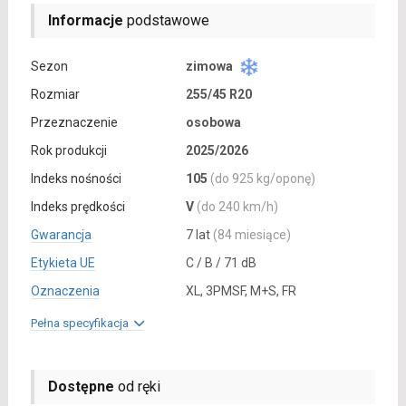
Informacje
podstawowe
Sezon
zimowa
Rozmiar
255/45 R20
Przeznaczenie
osobowa
Rok produkcji
2025/2026
Indeks nośności
105
(do 925 kg/oponę)
Indeks prędkości
V
(do 240 km/h)
Gwarancja
7 lat
(84 miesiące)
Etykieta UE
C / B / 71 dB
Oznaczenia
XL, 3PMSF, M+S, FR
Pełna specyfikacja
Dostępne
od ręki