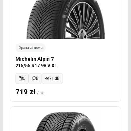
Opona zimowa
Michelin Alpin 7
215/55 R17 98 V XL
C
B
71 dB
719 zł
/ szt.