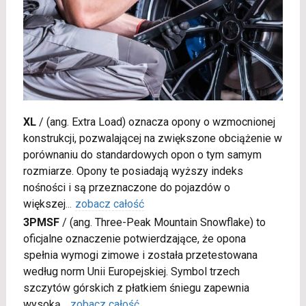
XL
/
(ang. Extra Load) oznacza opony o wzmocnionej
konstrukcji, pozwalającej na zwiększone obciążenie w
porównaniu do standardowych opon o tym samym
rozmiarze. Opony te posiadają wyższy indeks
nośności i są przeznaczone do pojazdów o
większej
...
zobacz całość
3PMSF
/
(ang. Three-Peak Mountain Snowflake) to
oficjalne oznaczenie potwierdzające, że opona
spełnia wymogi zimowe i została przetestowana
według norm Unii Europejskiej. Symbol trzech
szczytów górskich z płatkiem śniegu zapewnia
wysoką
...
zobacz całość