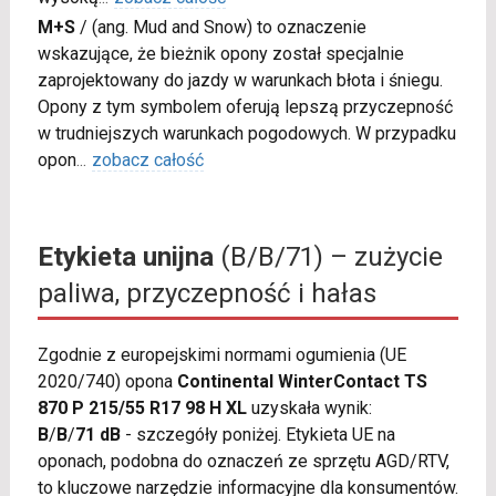
M+S
/
(ang. Mud and Snow) to oznaczenie
wskazujące, że bieżnik opony został specjalnie
zaprojektowany do jazdy w warunkach błota i śniegu.
Opony z tym symbolem oferują lepszą przyczepność
w trudniejszych warunkach pogodowych. W przypadku
opon
...
zobacz całość
Etykieta unijna
(B/B/71) – zużycie
paliwa, przyczepność i hałas
Zgodnie z europejskimi normami ogumienia (UE
2020/740) opona
Continental WinterContact TS
870 P 215/55 R17 98 H XL
uzyskała wynik:
B
/
B
/
71 dB
- szczegóły poniżej. Etykieta UE na
oponach, podobna do oznaczeń ze sprzętu AGD/RTV,
to kluczowe narzędzie informacyjne dla konsumentów.