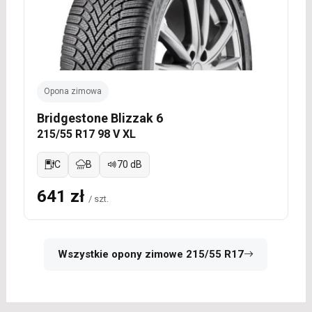
Opona zimowa
Bridgestone Blizzak 6
215/55 R17 98 V XL
C
B
70 dB
641 zł
/ szt.
Wszystkie opony zimowe 215/55 R17