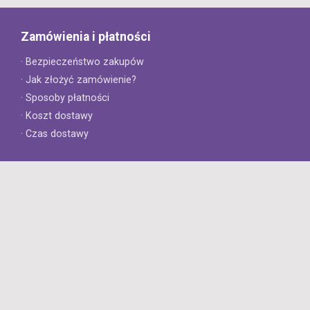
Zamówienia i płatności
· Bezpieczeństwo zakupów
· Jak złożyć zamówienie?
· Sposoby płatności
· Koszt dostawy
· Czas dostawy
Obsługa klienta
· Zwroty
· Reklamacje
· Najczęściej zadawane pytania
· Gwarancja na opony
· Kontakt
8opon.pl