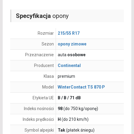
Specyfikacja
opony
Rozmiar
215/55 R17
Sezon
opony zimowe
Przeznaczenie
auta
osobowe
Producent
Continental
Klasa
premium
Model
WinterContact TS 870 P
Etykieta UE
B / B / 71 dB
Indeks nośności
98
(do 750 kg/oponę)
Indeks prędkości
H
(do 210 km/h)
Symbol alpejski
Tak
(płatek śniegu)