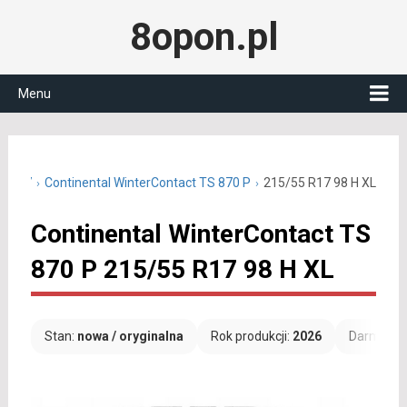
8opon.pl
Menu
5 R17
Continental WinterContact TS 870 P
215/55 R17 98 H XL
Continental WinterContact TS
870 P 215/55 R17 98 H XL
Stan:
nowa / oryginalna
Rok produkcji:
2026
Darmowa 