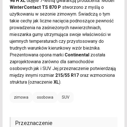
98 H XL
objęte 7-letnią gwarancją producenta. Model
WinterContact TS 870 P
stworzono z myślą o
użytkowaniu w sezonie zimowym. Świadczą o tym
takie cechy jak liczne nacięcia podnoszące pewność
prowadzenia na zaśnieżonych nawierzchniach,
mieszanka gumy utrzymująca swoje właściwości w
ujemnych temperaturach czy przystosowany do
trudnych warunków kierunkowy wzór bieżnika.
Prezentowana opona marki
Continental
została
zaprojektowana zarówno dla samochodów
osobowych jak i SUV. Jej przeznaczenie potwierdzają
między innymi rozmiar
215/55 R17
oraz wzmocniona
struktura (oznaczenie
XL
).
zimowa
osobowa
SUV
Przeznaczenie