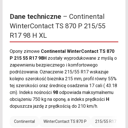
Dane techniczne
– Continental
WinterContact TS 870 P 215/55
R17 98 H XL
Opony zimowe
Continental WinterContact TS 870
P 215 55 R17 98H
zostały wyprodukowane z myślą o
zapewnieniu bezpiecznego i komfortowego
podróżowania. Oznaczenie 215/55 R17 wskazuje
kolejno szerokość bieżnika 215 mm, profil równy 55%
tej szerokości oraz średnicę osadzenia 17 cali ( 43.18
cm). Indeks nośności
98
odpowiada maksymalnemu
obciążeniu 750 kg na oponę, a indeks prędkości
H
dopuszcza jazdę z prędkością do 210 km/h.
Continental
WinterContact TS 870 P
215/55 R17
W