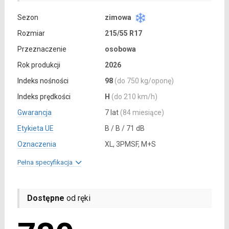
Sezon
zimowa
Rozmiar
215/55 R17
Przeznaczenie
osobowa
Rok produkcji
2026
Indeks nośności
98
(do 750 kg/oponę)
Indeks prędkości
H
(do 210 km/h)
Gwarancja
7 lat
(84 miesiące)
Etykieta UE
B / B / 71 dB
Oznaczenia
XL, 3PMSF, M+S
Pełna specyfikacja
Dostępne
od ręki