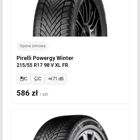
Opona zimowa
Pirelli Powergy Winter
215/55 R17 98 V XL FR
C
C
71 dB
586 zł
/ szt.