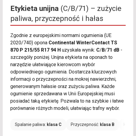
Etykieta unijna
(C/B/71) – zużycie
paliwa, przyczepność i hałas
Zgodnie z europejskimi normami ogumienia (UE
2020/740) opona
Continental WinterContact TS
870 P 215/55 R17 94 H
uzyskała wynik:
C
/
B
/
71 dB
-
szczegóły poniżej. Unijna etykieta na oponach to
narzędzie ułatwiające kierowcom wybór
odpowiedniego ogumienia. Dostarcza kluczowych
informacji o przyczepności na mokrej nawierzchni,
generowanym hałasie oraz zużyciu paliwa. Każde
ogumienie sprzedawana w Unii Europejskiej musi
posiadać taką etykietę. Pozwala to na szybkie i łatwe
porównanie różnych modeli, ułatwiając trafny wybór.
Spalanie paliwa:
klasa C
Przyczepność:
klasa B
Hałas