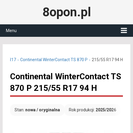
8opon.pl
Menu
5/55 R17
Continental WinterContact TS 870 P
215/55 R17 94 H
Continental WinterContact TS
870 P 215/55 R17 94 H
Stan:
nowa / oryginalna
Rok produkcji:
2025/2026
Dar