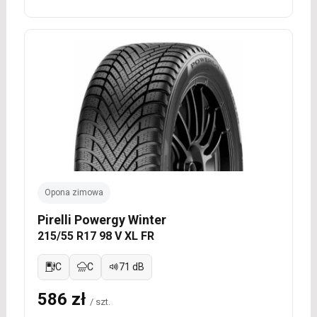
Opona zimowa
Pirelli Powergy Winter
215/55 R17 98 V XL FR
C
C
71 dB
586 zł
/ szt.