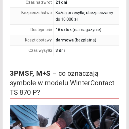
Czas na zwrot
21 dni
Bezpieczeństwo
Każdą przesyłkę ubezpieczamy
do 10 000 zł
Dostępność
16 sztuk
(na magazynie)
Koszt dostawy
darmowa
(bezpłatna)
Czas wysyłki
3 dni
3PMSF, M+S
– co oznaczają
symbole w modelu WinterContact
TS 870 P?