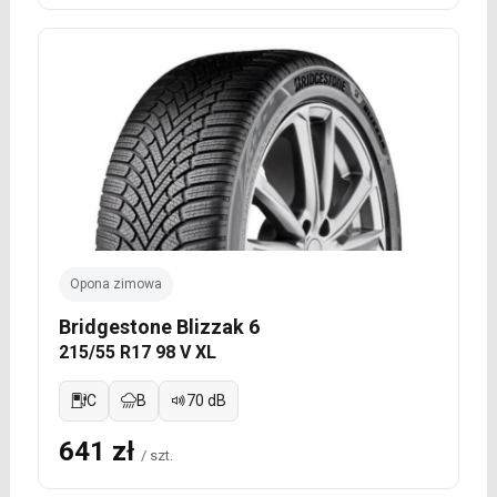
Opona zimowa
Bridgestone Blizzak 6
215/55 R17 98 V XL
C
B
70 dB
641 zł
/ szt.