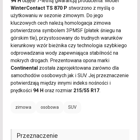
94 H
objęte 7-letnią gwarancją producenta. Model
WinterContact TS 870 P
stworzono z myślą o
użytkowaniu w sezonie zimowym. Do jego
kluczowych cech należą homologacja zimowa
potwierdzona symbolem 3PMSF (płatek śniegu na
górskim tle), przystosowany do trudnych warunków
kierunkowy wzór bieżnika czy technologia szybkiego
odprowadzania wody zapewniająca stabilność na
mokrych drogach. Prezentowana opona marki
Continental
została zaprojektowana zarówno dla
samochodów osobowych jak i SUV. Jej przeznaczenie
potwierdzają między innymi indeks nośności i
prędkości
94 H
oraz rozmiar
215/55 R17
.
zimowa
osobowa
SUV
Przeznaczenie