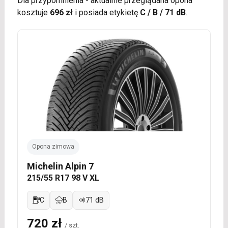
Dla przypomnienia - aktualnie przeglądana opona
kosztuje
696 zł
i posiada etykietę
C / B / 71 dB
.
Opona zimowa
Michelin Alpin 7
215/55 R17 98 V XL
C
B
71 dB
720 zł
/ szt.