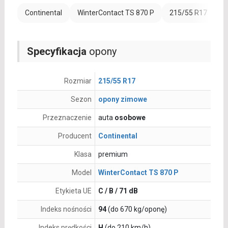
Continental
WinterContact TS 870 P
215/55 R17
Specyfikacja
opony
Rozmiar
215/55 R17
Sezon
opony zimowe
Przeznaczenie
auta
osobowe
Producent
Continental
Klasa
premium
Model
WinterContact TS 870 P
Etykieta UE
C / B / 71 dB
Indeks nośności
94
(do 670 kg/oponę)
Indeks prędkości
H
(do 210 km/h)