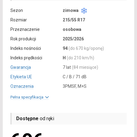
Sezon
zimowa
Rozmiar
215/55 R17
Przeznaczenie
osobowa
Rok produkcji
2025/2026
Indeks nośności
94
(do 670 kg/oponę)
Indeks prędkości
H
(do 210 km/h)
Gwarancja
7 lat
(84 miesiące)
Etykieta UE
C / B / 71 dB
Oznaczenia
3PMSF, M+S
Pełna specyfikacja
Dostępne
od ręki