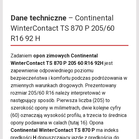
Dane techniczne
– Continental
WinterContact TS 870 P 205/60
R16 92 H
Zadaniem
opon zimowych Continental
WinterContact TS 870 P 205 60 R16 92H
jest
zapewnienie odpowiedniego poziomu
bezpieczeństwa i komfortu podczas podróżowania w
zmiennych warunkach drogowych. Prezentowany
rozmiar 205/60 R16 należy interpretować w
następujący sposób. Pierwsza liczba (205) to
szerokość opony w milimetrach, dwie kolejne cyfry
(60) oznaczają wysokość profilu, a trzecia to średnica
opony podawana w calach (tutaj 16). Opona
Continental WinterContact TS 870 P
ma indeks
prędkości
H
dopuszczający jazdę z prędkością do