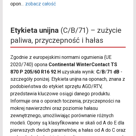
opon
...
zobacz całość
Etykieta unijna
(C/B/71) – zużycie
paliwa, przyczepność i hałas
Zgodnie z europejskimi normami ogumienia (UE
2020/740) opona
Continental WinterContact TS
870 P 205/60 R16 92 H
uzyskała wynik:
C
/
B
/
71 dB
-
szczegóły poniżej. Etykieta unijna na oponach, znana z
podobieństwa do etykiet sprzętu AGD/RTV,
przedstawia kluczowe osiągi danego produktu.
Informuje ona o oporach toczenia, przyczepności na
mokrej nawierzchni oraz poziomie hałasu
zewnętrznego, umożliwiając porównanie różnych
modeli. Opony są klasyfikowane w skali od A do E dla
pierwszych dwóch parametrów, a hałas od A do C oraz