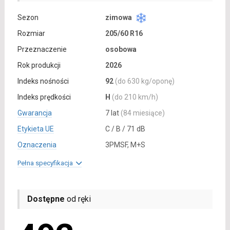
Sezon
zimowa
Rozmiar
205/60 R16
Przeznaczenie
osobowa
Rok produkcji
2026
Indeks nośności
92
(do 630 kg/oponę)
Indeks prędkości
H
(do 210 km/h)
Gwarancja
7 lat
(84 miesiące)
Etykieta UE
C / B / 71 dB
Oznaczenia
3PMSF, M+S
Pełna specyfikacja
Dostępne
od ręki