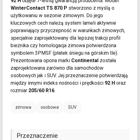
92 H
objęte 7-letnią gwarancją producenta. Model
WinterContact TS 870 P
stworzono z myślą o
użytkowaniu w sezonie zimowym. Do jego
kluczowych cech należą system lameli aktywnie
poprawiający przyczepność w warunkach zimowych,
specjalnie zaprojektowany dla lepszej trakcji profil
bieżnika czy homologacja zimowa potwierdzona
symbolem 3PMSF (płatek śniegu na górskim tle).
Prezentowana opona marki
Continental
została
zaprojektowana zarówno dla samochodów
osobowych jak i SUV. Jej przeznaczenie potwierdzają
między innymi indeks nośności i prędkości
92 H
oraz
rozmiar
205/60 R16
.
zimowa
osobowa
SUV
Przeznaczenie