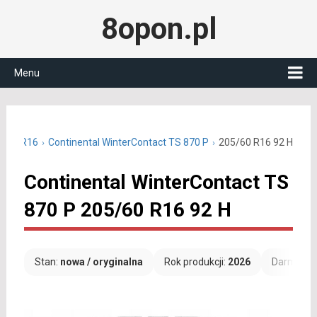
8opon.pl
Menu
5/60 R16
Continental WinterContact TS 870 P
205/60 R16 92 H
Continental WinterContact TS
870 P 205/60 R16 92 H
Stan:
nowa / oryginalna
Rok produkcji:
2026
Darmowa 