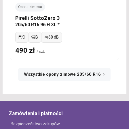
Opona zimowa
Pirelli SottoZero 3
205/60 R16 96 H XL *
C
B
68 dB
490 zł
/ szt.
Wszystkie opony zimowe 205/60 R16
Zamówienia i płatności
· Bezpieczeństwo zakupów