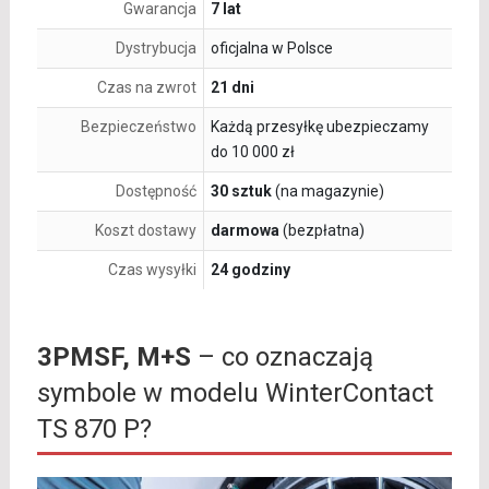
Gwarancja
7 lat
Dystrybucja
oficjalna w Polsce
Czas na zwrot
21 dni
Bezpieczeństwo
Każdą przesyłkę ubezpieczamy
do 10 000 zł
Dostępność
30 sztuk
(na magazynie)
Koszt dostawy
darmowa
(bezpłatna)
Czas wysyłki
24 godziny
3PMSF, M+S
– co oznaczają
symbole w modelu WinterContact
TS 870 P?