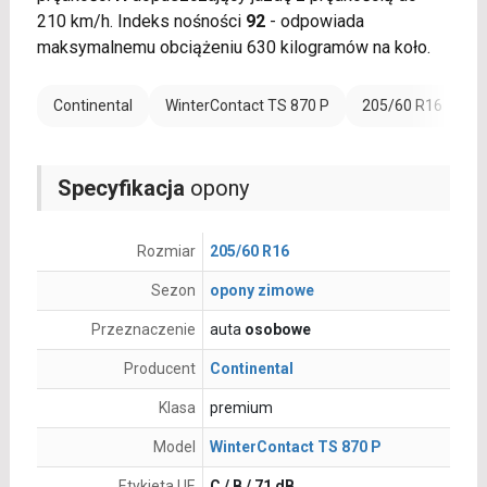
210 km/h. Indeks nośności
92
- odpowiada
maksymalnemu obciążeniu 630 kilogramów na koło.
Continental
WinterContact TS 870 P
205/60 R16
Specyfikacja
opony
Rozmiar
205/60 R16
Sezon
opony zimowe
Przeznaczenie
auta
osobowe
Producent
Continental
Klasa
premium
Model
WinterContact TS 870 P
Etykieta UE
C / B / 71 dB