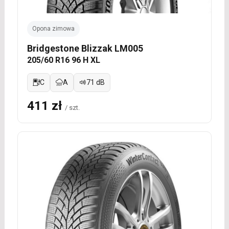
Opona zimowa
Bridgestone Blizzak LM005
205/60 R16 96 H XL
C
A
71 dB
411 zł
/ szt.