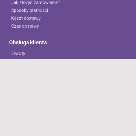
· Jak złożyć zamówienie?
· Sposoby płatności
· Koszt dostawy
· Czas dostawy
Obsługa klienta
· Zwroty
· Reklamacje
· Najczęściej zadawane pytania
· Gwarancja na opony
· Kontakt
8opon.pl
· O firmie
· Opinie klientów
· Dlaczego warto u nas kupić?