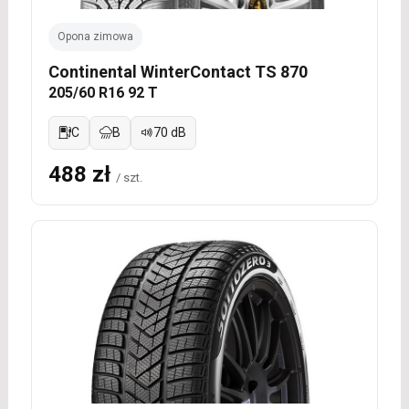
Opona zimowa
Continental WinterContact TS 870
205/60 R16 92 T
C
B
70 dB
488 zł
/ szt.