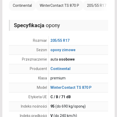
Continental
WinterContact TS 870 P
205/55 R17
W
Specyfikacja
opony
Rozmiar
205/55 R17
Sezon
opony zimowe
Przeznaczenie
auta
osobowe
Producent
Continental
Klasa
premium
Model
WinterContact TS 870 P
Etykieta UE
C / B / 71 dB
Indeks nośności
95
(do 690 kg/oponę)
Indeks prędkości
V
(do 240 km/h)