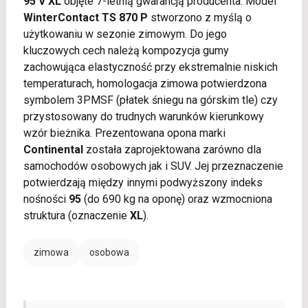
95 V XL
objęte 7-letnią gwarancją producenta. Model
WinterContact TS 870 P
stworzono z myślą o
użytkowaniu w sezonie zimowym. Do jego
kluczowych cech należą kompozycja gumy
zachowująca elastyczność przy ekstremalnie niskich
temperaturach, homologacja zimowa potwierdzona
symbolem 3PMSF (płatek śniegu na górskim tle) czy
przystosowany do trudnych warunków kierunkowy
wzór bieżnika. Prezentowana opona marki
Continental
została zaprojektowana zarówno dla
samochodów osobowych jak i SUV. Jej przeznaczenie
potwierdzają między innymi podwyższony indeks
nośności
95
(do 690 kg na oponę) oraz wzmocniona
struktura (oznaczenie
XL
).
zimowa
osobowa