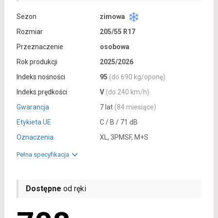
Sezon
zimowa
Rozmiar
205/55 R17
Przeznaczenie
osobowa
Rok produkcji
2025/2026
Indeks nośności
95
(do 690 kg/oponę)
Indeks prędkości
V
(do 240 km/h)
Gwarancja
7 lat
(84 miesiące)
Etykieta UE
C / B / 71 dB
Oznaczenia
XL, 3PMSF, M+S
Pełna specyfikacja
Dostępne
od ręki