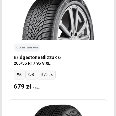
Opona zimowa
Bridgestone Blizzak 6
205/55 R17 95 V XL
C
B
70 dB
679 zł
/ szt.