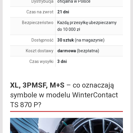
Dystrybucja
oficjalna w Polsce
Czas na zwrot
21 dni
Bezpieczeństwo
Każdą przesyłkę ubezpieczamy
do 10 000 zł
Dostępność
30 sztuk
(na magazynie)
Koszt dostawy
darmowa
(bezpłatna)
Czas wysyłki
3 dni
XL, 3PMSF, M+S
– co oznaczają
symbole w modelu WinterContact
TS 870 P?