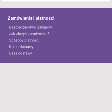
Zamówienia i płatności
· Bezpieczeństwo zakupów
· Jak złożyć zamówienie?
· Sposoby płatności
· Koszt dostawy
· Czas dostawy
Obsługa klienta
· Zwroty
· Reklamacje
· Najczęściej zadawane pytania
· Gwarancja na opony
· Kontakt