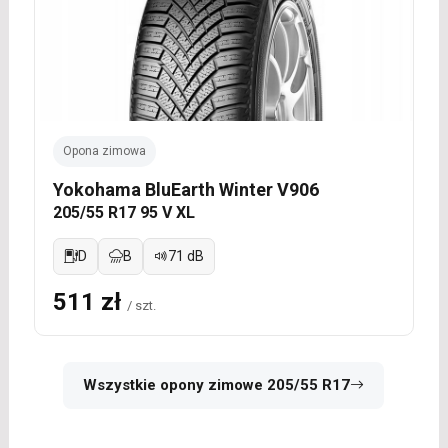
Opona zimowa
Yokohama BluEarth Winter V906
205/55 R17 95 V XL
D
B
71 dB
511 zł
/ szt.
Wszystkie opony zimowe 205/55 R17