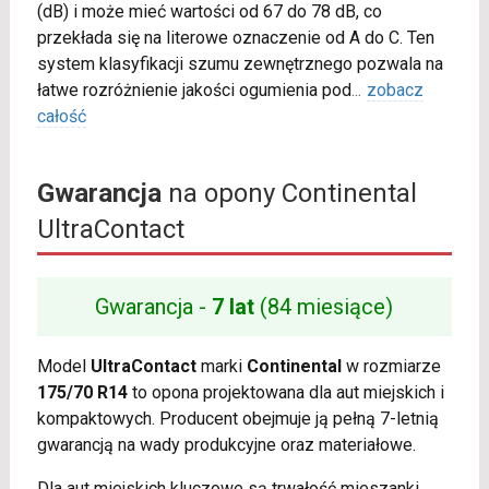
(dB) i może mieć wartości od 67 do 78 dB, co
przekłada się na literowe oznaczenie od A do C. Ten
system klasyfikacji szumu zewnętrznego pozwala na
łatwe rozróżnienie jakości ogumienia pod
...
zobacz
całość
Gwarancja
na opony Continental
UltraContact
Gwarancja -
7 lat
(84 miesiące)
Model
UltraContact
marki
Continental
w rozmiarze
175/70 R14
to opona projektowana dla aut miejskich i
kompaktowych. Producent obejmuje ją pełną 7-letnią
gwarancją na wady produkcyjne oraz materiałowe.
Dla aut miejskich kluczowe są trwałość mieszanki