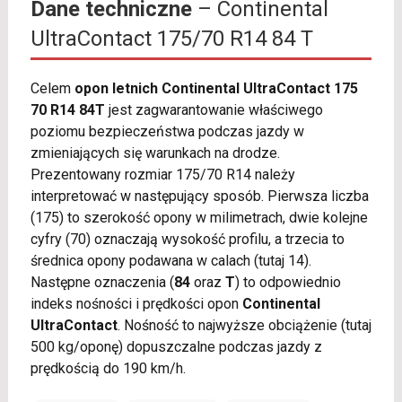
Dane techniczne
– Continental
UltraContact 175/70 R14 84 T
Celem
opon letnich Continental UltraContact 175
70 R14 84T
jest zagwarantowanie właściwego
poziomu bezpieczeństwa podczas jazdy w
zmieniających się warunkach na drodze.
Prezentowany rozmiar 175/70 R14 należy
interpretować w następujący sposób. Pierwsza liczba
(175) to szerokość opony w milimetrach, dwie kolejne
cyfry (70) oznaczają wysokość profilu, a trzecia to
średnica opony podawana w calach (tutaj 14).
Następne oznaczenia (
84
oraz
T
) to odpowiednio
indeks nośności i prędkości opon
Continental
UltraContact
. Nośność to najwyższe obciążenie (tutaj
500 kg/oponę) dopuszczalne podczas jazdy z
prędkością do 190 km/h.