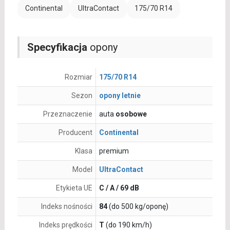
Continental
UltraContact
175/70 R14
Specyfikacja
opony
Rozmiar
175/70 R14
Sezon
opony letnie
Przeznaczenie
auta
osobowe
Producent
Continental
Klasa
premium
Model
UltraContact
Etykieta UE
C / A / 69 dB
Indeks nośności
84
(do 500 kg/oponę)
Indeks prędkości
T
(do 190 km/h)