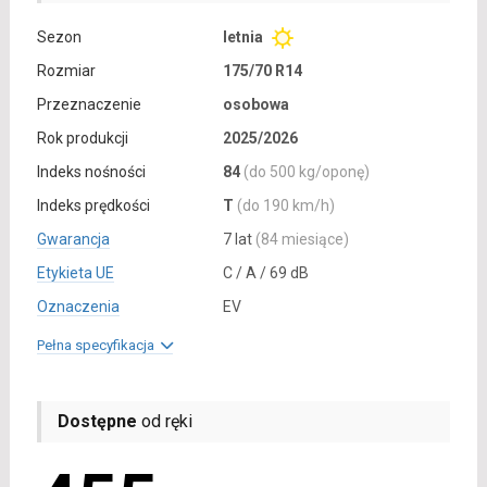
Sezon
letnia
Rozmiar
175/70 R14
Przeznaczenie
osobowa
Rok produkcji
2025/2026
Indeks nośności
84
(do 500 kg/oponę)
Indeks prędkości
T
(do 190 km/h)
Gwarancja
7 lat
(84 miesiące)
Etykieta UE
C / A / 69 dB
Oznaczenia
EV
Pełna specyfikacja
Dostępne
od ręki