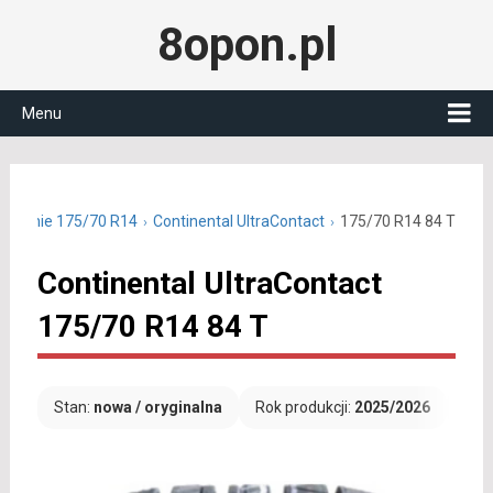
8opon.pl
Menu
y letnie 175/70 R14
Continental UltraContact
175/70 R14 84 T
Continental UltraContact
175/70 R14 84 T
Stan:
nowa / oryginalna
Rok produkcji:
2025/2026
Dar