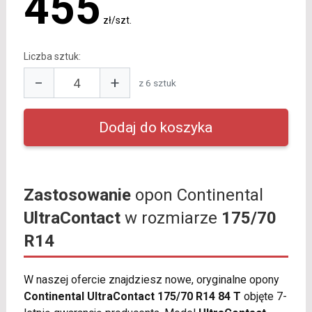
455
zł/szt.
Liczba sztuk:
−
+
z 6 sztuk
Zastosowanie
opon Continental
UltraContact
w rozmiarze
175/70
R14
W naszej ofercie znajdziesz nowe, oryginalne opony
Continental UltraContact 175/70 R14 84 T
objęte 7-