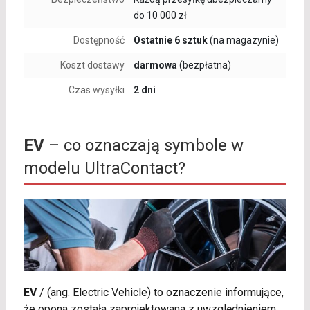
do 10 000 zł
Dostępność
Ostatnie 6 sztuk
(na magazynie)
Koszt dostawy
darmowa
(bezpłatna)
Czas wysyłki
2 dni
EV
– co oznaczają symbole w
modelu UltraContact?
EV
/
(ang. Electric Vehicle) to oznaczenie informujące,
że opona została zaprojektowana z uwzględnieniem