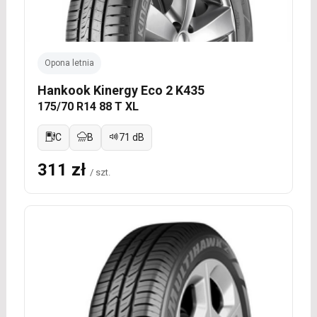
Opona letnia
Hankook Kinergy Eco 2 K435
175/70 R14 88 T XL
C
B
71 dB
311 zł
/ szt.