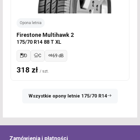
Opona letnia
Firestone Multihawk 2
175/70 R14 88 T XL
D
C
69 dB
318 zł
/ szt.
Wszystkie opony letnie 175/70 R14
Zamówienia i płatności