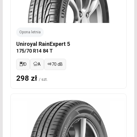
Opona letnia
Uniroyal RainExpert 5
175/70 R14 84 T
D
A
70 dB
298 zł
/ szt.