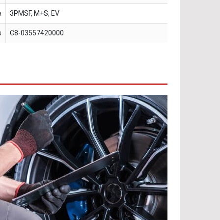
a
3PMSF, M+S, EV
u
C8-03557420000