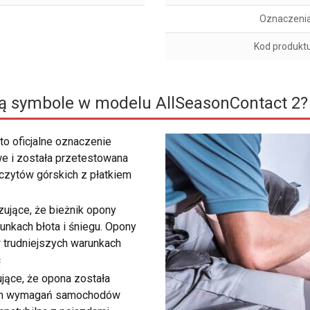
Oznaczeni
Kod produkt
ą symbole w modelu AllSeasonContact 2?
to oficjalne oznaczenie
e i została przetestowana
zczytów górskich z płatkiem
ujące, że bieżnik opony
unkach błota i śniegu. Opony
 trudniejszych warunkach
ć
ujące, że opona została
ych wymagań samochodów