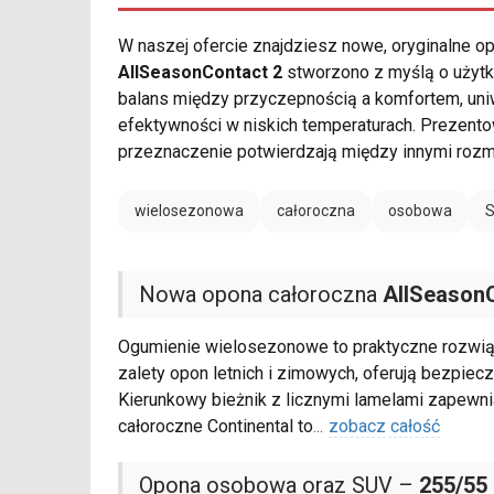
W naszej ofercie znajdziesz nowe, oryginalne 
AllSeasonContact 2
stworzono z myślą o użytko
balans między przyczepnością a komfortem, uni
efektywności w niskich temperaturach. Prezent
przeznaczenie potwierdzają między innymi roz
wielosezonowa
całoroczna
osobowa
Nowa opona całoroczna
AllSeason
Ogumienie wielosezonowe to praktyczne rozwią
zalety opon letnich i zimowych, oferują bezpie
Kierunkowy bieżnik z licznymi lamelami zapewn
całoroczne Continental to
...
zobacz całość
Opona osobowa oraz SUV –
255/55