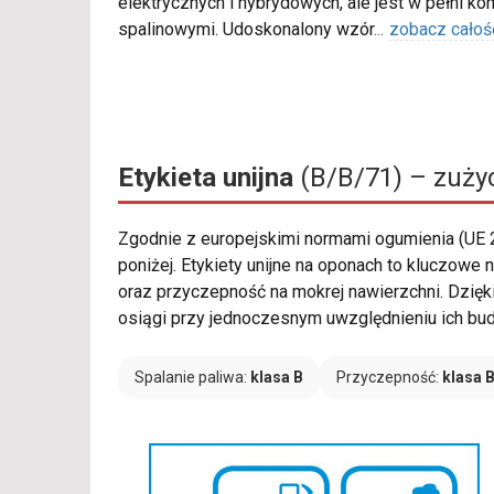
elektrycznych i hybrydowych, ale jest w pełni k
spalinowymi. Udoskonalony wzór
...
zobacz całoś
Etykieta unijna
(B/B/71) – zużyc
Zgodnie z europejskimi normami ogumienia (UE
poniżej. Etykiety unijne na oponach to kluczowe
oraz przyczepność na mokrej nawierzchni. Dzięk
osiągi przy jednoczesnym uwzględnieniu ich bud
Spalanie paliwa:
klasa B
Przyczepność:
klasa 