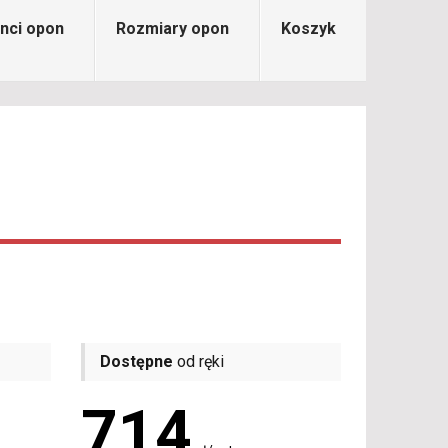
nci opon
Rozmiary opon
Koszyk
Dostępne
od ręki
714