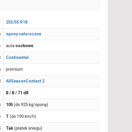
r
255/55 R18
n
opony całoroczne
e
auta
osobowe
t
Continental
a
premium
l
AllSeasonContact 2
E
B / B / 71 dB
i
105
(do 925 kg/oponę)
i
T
(do 190 km/h)
i
Tak
(płatek śniegu)