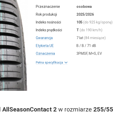
Przeznaczenie
osobowa
Rok produkcji
2025/2026
Indeks nośności
105
(do 925 kg/oponę)
Indeks prędkości
T
(do 190 km/h)
Gwarancja
7 lat
(84 miesiące)
Etykieta UE
B / B / 71 dB
Oznaczenia
3PMSF, M+S, EV
Pełna specyfikacja
l
AllSeasonContact 2
w rozmiarze
255/55