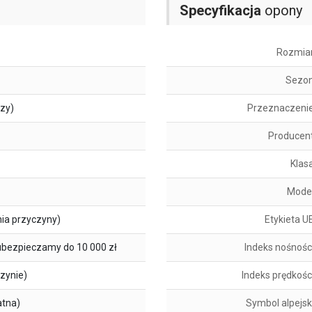
Specyfikacja
opony
Rozmia
Sezo
szy)
Przeznaczeni
Producen
Klas
Mode
ia przyczyny)
Etykieta U
ubezpieczamy do 10 000 zł
Indeks nośnośc
zynie)
Indeks prędkośc
atna)
Symbol alpejsk