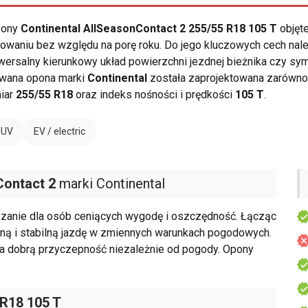
opony
Continental AllSeasonContact 2 255/55 R18 105 T
objęte
waniu bez względu na porę roku. Do jego kluczowych cech należ
wersalny kierunkowy układ powierzchni jezdnej bieżnika czy s
owana opona marki
Continental
została zaprojektowana zarówno
miar
255/55 R18
oraz indeks nośności i prędkości
105 T
.
SUV
EV / electric
Contact 2
marki Continental
zanie dla osób ceniących wygodę i oszczędność. Łącząc
czną i stabilną jazdę w zmiennych warunkach pogodowych.
ia dobrą przyczepność niezależnie od pogody. Opony
 R18 105 T