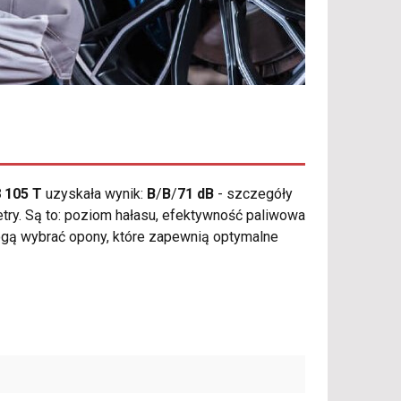
 105 T
uzyskała wynik:
B
/
B
/
71 dB
- szczegóły
etry. Są to: poziom hałasu, efektywność paliwowa
mogą wybrać opony, które zapewnią optymalne