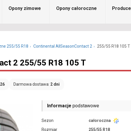
Opony zimowe
Opony całoroczne
Produce
zne 255/55 R18
Continental AllSeasonContact 2
255/55 R18 105 T
act 2 255/55 R18 105 T
026
Darmowa dostawa:
2 dni
Informacje
podstawowe
Sezon
całoroczna
Rozmiar
255/55 R18