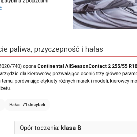
ompatybilna z pojazdami
ć
ie paliwa, przyczepność i hałas
 2020/740) opona
Continental AllSeasonContact 2 255/55 R18
 narzędzie dla kierowców, pozwalające ocenić trzy główne param
i temu, porównując etykiety różnych marek i modeli, kierowcy 
żetu.
B
Hałas:
71 decybeli
Opór toczenia:
klasa B