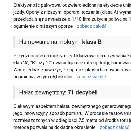
Efektywność paliwowa, odzwierciedlona na etykiecie uni
jazdy. Opony z niższymi oporami toczenia (klasa A) wymag
przekłada się na mniejsze o 1/10 litra zużycie paliwa n
ogumienie o niższym oporze
...
zobacz całość
Hamowanie na mokrym:
klasa B
Przyczepność na mokrym jest kluczowa dla utrzymania k
klas "A", "B" czy "C" gwarantują najkrótszą drogę hamowan
Warto jednak zauważyć, że oprócz jakości hamowania, waż
ogumienia, w tym głębokości
...
zobacz całość
Hałas zewnętrzny:
71 decybeli
Ciekawym aspektem hałasu zewnętrznego generowanego prz
jego innowacyjny sposób pomiaru. W procesie testowan
rozmieszczonych w odległości 7,5 metra od środka toru ja
metoda pozwala na dokładne określenie
...
zobacz całość