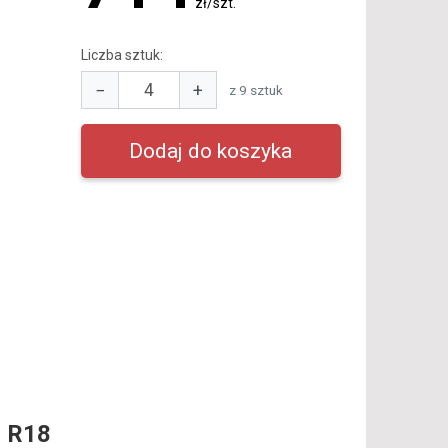
zł/szt.
Liczba sztuk:
−
+
z 9 sztuk
 R18