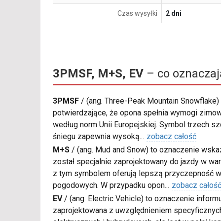
Czas wysyłki
2 dni
3PMSF, M+S, EV
– co oznaczaj
3PMSF
/
(ang. Three-Peak Mountain Snowflake) 
potwierdzające, że opona spełnia wymogi zimow
według norm Unii Europejskiej. Symbol trzech s
śniegu zapewnia wysoką
...
zobacz całość
M+S
/
(ang. Mud and Snow) to oznaczenie wskaz
został specjalnie zaprojektowany do jazdy w war
z tym symbolem oferują lepszą przyczepność w
pogodowych. W przypadku opon
...
zobacz całoś
EV
/
(ang. Electric Vehicle) to oznaczenie inform
zaprojektowana z uwzględnieniem specyficzn