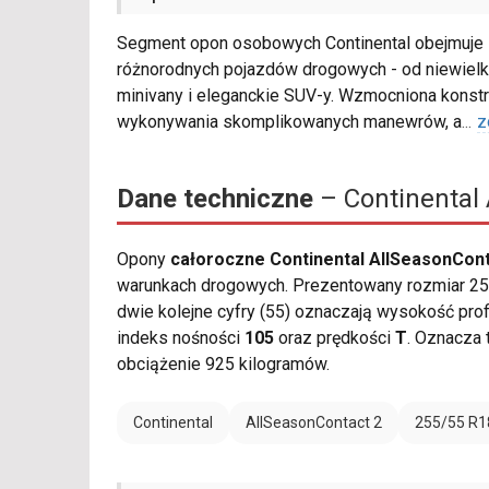
Segment opon osobowych Continental obejmuje 
różnorodnych pojazdów drogowych - od niewielki
minivany i eleganckie SUV-y. Wzmocniona konst
wykonywania skomplikowanych manewrów, a
...
z
Dane techniczne
– Continental 
Opony
całoroczne Continental AllSeasonCont
warunkach drogowych. Prezentowany rozmiar 255
dwie kolejne cyfry (55) oznaczają wysokość profi
indeks nośności
105
oraz prędkości
T
. Oznacza
obciążenie 925 kilogramów.
Continental
AllSeasonContact 2
255/55 R1