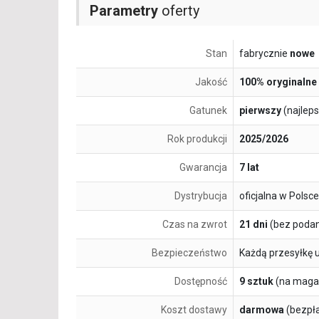
Parametry
oferty
Stan
fabrycznie
nowe
Jakość
100% oryginalne
Gatunek
pierwszy
(najlep
Rok produkcji
2025/2026
Gwarancja
7 lat
Dystrybucja
oficjalna w Polsce
Czas na zwrot
21 dni
(bez podan
Bezpieczeństwo
Każdą przesyłkę 
Dostępność
9 sztuk
(na maga
Koszt dostawy
darmowa
(bezpł