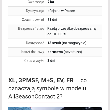
Gwarancja
7 lat
Dystrybucja
oficjalna w Polsce
Czas na zwrot
21 dni
Bezpieczeństwo
Każdą przesyłkę ubezpieczamy
do 10 000 zł
Dostępność
13 sztuk
(na magazynie)
Koszt dostawy
darmowa
(bezpłatna)
Czas wysyłki
3 dni
XL, 3PMSF, M+S, EV, FR
– co
oznaczają symbole w modelu
AllSeasonContact 2?