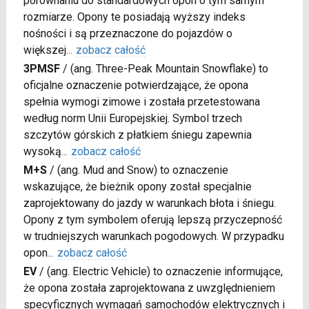
porównaniu do standardowych opon o tym samym
rozmiarze. Opony te posiadają wyższy indeks
nośności i są przeznaczone do pojazdów o
większej
...
zobacz całość
3PMSF
/
(ang. Three-Peak Mountain Snowflake) to
oficjalne oznaczenie potwierdzające, że opona
spełnia wymogi zimowe i została przetestowana
według norm Unii Europejskiej. Symbol trzech
szczytów górskich z płatkiem śniegu zapewnia
wysoką
...
zobacz całość
M+S
/
(ang. Mud and Snow) to oznaczenie
wskazujące, że bieżnik opony został specjalnie
zaprojektowany do jazdy w warunkach błota i śniegu.
Opony z tym symbolem oferują lepszą przyczepność
w trudniejszych warunkach pogodowych. W przypadku
opon
...
zobacz całość
EV
/
(ang. Electric Vehicle) to oznaczenie informujące,
że opona została zaprojektowana z uwzględnieniem
specyficznych wymagań samochodów elektrycznych i