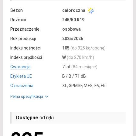
Sezon
całoroczna
Rozmiar
245/50 R19
Przeznaczenie
osobowa
Rok produkcji
2025/2026
Indeks nośności
105
(do 925 kg/oponę)
Indeks prędkości
W
(do 270 km/h)
Gwarancja
7 lat
(84 miesiące)
Etykieta UE
B / B / 71 dB
Oznaczenia
XL, 3PMSF, M+S, EV, FR
Pełna specyfikacja
Dostępne
od ręki