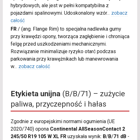
hybrydowych, ale jest w pełni kompatybilna z
pojazdami spalinowymi. Udoskonalony wzór
...
zobacz
całość
FR
/
(ang. Flange Rim) to specjalna nadlewka gumy
przy krawędzi opony, tworząca zagłębienie i chroniąca
felgę przed uszkodzeniami mechanicznymi.
Rozwiązanie minimalizuje ryzyko otarć podczas
parkowania przy krawężnikach lub manewrowania
w
...
zobacz całość
Etykieta unijna
(B/B/71) – zużycie
paliwa, przyczepność i hałas
Zgodnie z europejskimi normami ogumienia (UE
2020/740) opona
Continental AllSeasonContact 2
245/50 R19 105 W XL FR
uzyskała wynik:
B
/
B
/
71 dB
-