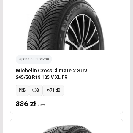
Opona całoroczna
Michelin CrossClimate 2 SUV
245/50 R19 105 V XL FR
B
B
71 dB
886 zł
/ szt.