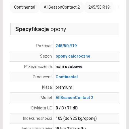
Continental
AllSeasonContact 2
245/50 R19
Rant 
Specyfikacja
opony
Rozmiar
245/50 R19
Sezon
opony całoroczne
Przeznaczenie
auta
osobowe
Producent
Continental
Klasa
premium
Model
AllSeasonContact 2
Etykieta UE
B / B / 71 dB
Indeks nośności
105
(do 925 kg/oponę)
Indeks prędkości
W
(do 270 km/h)