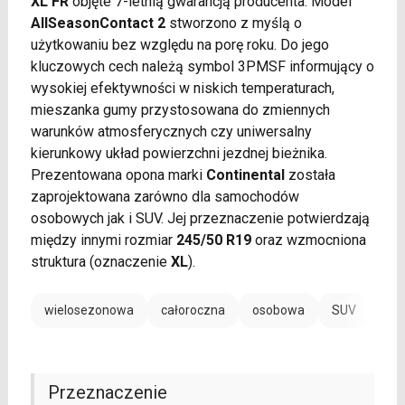
XL FR
objęte 7-letnią gwarancją producenta. Model
AllSeasonContact 2
stworzono z myślą o
użytkowaniu bez względu na porę roku. Do jego
kluczowych cech należą symbol 3PMSF informujący o
wysokiej efektywności w niskich temperaturach,
mieszanka gumy przystosowana do zmiennych
warunków atmosferycznych czy uniwersalny
kierunkowy układ powierzchni jezdnej bieżnika.
Prezentowana opona marki
Continental
została
zaprojektowana zarówno dla samochodów
osobowych jak i SUV. Jej przeznaczenie potwierdzają
między innymi rozmiar
245/50 R19
oraz wzmocniona
struktura (oznaczenie
XL
).
wielosezonowa
całoroczna
osobowa
SUV
EV /
Przeznaczenie