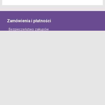
Zamówienia i płatności
· Bezpieczeństwo zakupów
· Jak złożyć zamówienie?
· Sposoby płatności
· Koszt dostawy
· Czas dostawy
Obsługa klienta
· Zwroty
· Reklamacje
· Najczęściej zadawane pytania
· Gwarancja na opony
· Kontakt