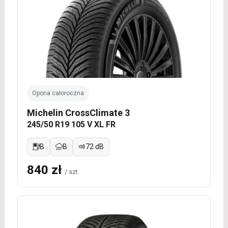
Opona całoroczna
Michelin CrossClimate 3
245/50 R19 105 V XL FR
B
B
72 dB
840 zł
/ szt.