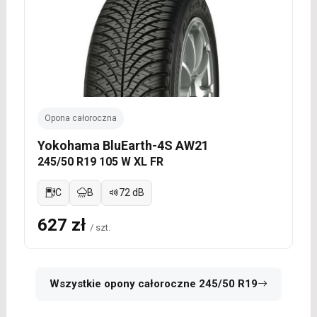
Opona całoroczna
Yokohama BluEarth-4S AW21
245/50 R19 105 W XL FR
C
B
72 dB
627 zł
/ szt.
Wszystkie opony całoroczne 245/50 R19