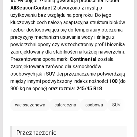
XL FR
objęte 7-letnią gwarancją producenta. Model
AllSeasonContact 2
stworzono z myślą o
użytkowaniu bez względu na porę roku. Do jego
kluczowych cech należą adaptacyjna struktura bloków
i żeber dostosowująca się do temperatury otoczenia,
precyzyjny mechanizm usuwania wody i śniegu z
powierzchni opony czy wszechstronny profil bieżnika
zaprojektowany dla stabilności na każdej nawierzchni.
Prezentowana opona marki
Continental
została
zaprojektowana zarówno dla samochodów
osobowych jak i SUV. Jej przeznaczenie potwierdzają
między innymi podwyższony indeks nośności
100
(do
800 kg na oponę) oraz rozmiar
245/45 R18
.
wielosezonowa
całoroczna
osobowa
SUV
EV /
Przeznaczenie