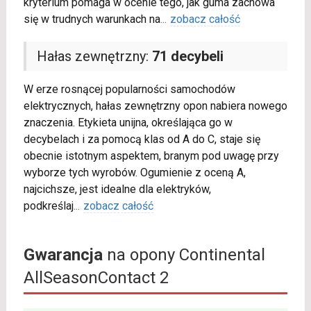
kryterium pomaga w ocenie tego, jak guma zachowa
się w trudnych warunkach na
...
zobacz całość
Hałas zewnętrzny:
71 decybeli
W erze rosnącej popularności samochodów
elektrycznych, hałas zewnętrzny opon nabiera nowego
znaczenia. Etykieta unijna, określająca go w
decybelach i za pomocą klas od A do C, staje się
obecnie istotnym aspektem, branym pod uwagę przy
wyborze tych wyrobów. Ogumienie z oceną A,
najcichsze, jest idealne dla elektryków,
podkreślaj
...
zobacz całość
Gwarancja
na opony Continental
AllSeasonContact 2