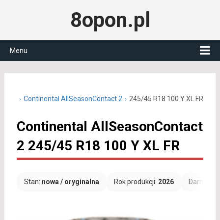
8opon.pl
Menu
5 R18
Continental AllSeasonContact 2
245/45 R18 100 Y XL FR
Continental AllSeasonContact
2 245/45 R18 100 Y XL FR
Stan:
nowa / oryginalna
Rok produkcji:
2026
Darmowa 