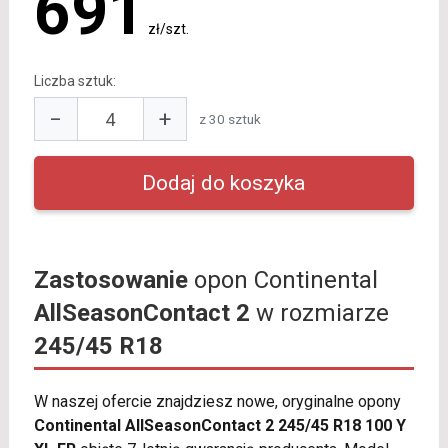
691
zł/szt.
Liczba sztuk:
−
+
z 30 sztuk
Zastosowanie
opon Continental
AllSeasonContact 2
w rozmiarze
245/45 R18
W naszej ofercie znajdziesz nowe, oryginalne opony
Continental AllSeasonContact 2 245/45 R18 100 Y