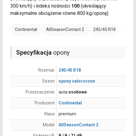
300 km/h) i indeks nośności
100
(określający
maksymalne obciążenie równe 800 kg/oponę).
Continental
AllSeasonContact 2
245/45 R18
Rant 
Specyfikacja
opony
Rozmiar
245/45 R18
Sezon
opony całoroczne
Przeznaczenie
auta
osobowe
Producent
Continental
Klasa
premium
Model
AllSeasonContact 2
Etykieta UE
B / B / 71 dB