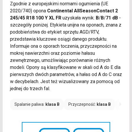
Zgodnie z europejskimi normami ogumienia (UE
2020/740) opona
Continental AllSeasonContact 2
245/45 R18 100 Y XL FR
uzyskała wynik:
B
/
B
/
71 dB
-
szczegóły poniżej. Etykieta unijna na oponach, znana z
podobieństwa do etykiet sprzętu AGD/RTV,
przedstawia kluczowe osiągi danego produktu.
Informuje ona o oporach toczenia, przyczepności na
mokrej nawierzchni oraz poziomie hałasu
zewnętrznego, umożliwiając porównanie różnych
modeli. Opony są klasyfikowane w skali od A do E dla
pierwszych dwóch parametrów, a hałas od A do C oraz
w decybelach. Jest też wizualizowany za pomocą od
jednej do trzech fal.
Spalanie paliwa:
klasa B
Przyczepność:
klasa B
Hałas: