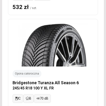
532 zł
/ szt.
Opona całoroczna
Bridgestone Turanza All Season 6
245/45 R18 100 Y XL FR
C
B
70 dB