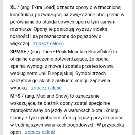
XL
/
(ang. Extra Load) oznacza opony o wzmocnionej
konstrukcji, pozwalającej na zwiększone obciążenie w
porównaniu do standardowych opon o tym samym
rozmiarze. Opony te posiadają wyższy indeks
nośności i są przeznaczone do pojazdów o
większej
...
zobacz całość
3PMSF
/
(ang. Three-Peak Mountain Snowflake) to
oficjalne oznaczenie potwierdzające, że opona
spełnia wymogi zimowe i została przetestowana
według norm Unii Europejskiej. Symbol trzech
szczytów górskich z płatkiem śniegu zapewnia
wysoką
...
zobacz całość
M+S
/
(ang. Mud and Snow) to oznaczenie
wskazujące, że bieżnik opony został specjalnie
zaprojektowany do jazdy w warunkach błota i śniegu.
Opony z tym symbolem oferują lepszą przyczepność
w trudniejszych warunkach pogodowych. W przypadku
opon
...
zobacz całość