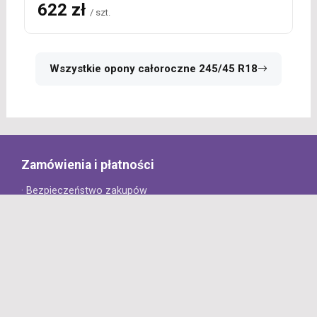
622 zł
/ szt.
Wszystkie opony całoroczne 245/45 R18
Zamówienia i płatności
· Bezpieczeństwo zakupów
· Jak złożyć zamówienie?
· Sposoby płatności
· Koszt dostawy
· Czas dostawy
Obsługa klienta