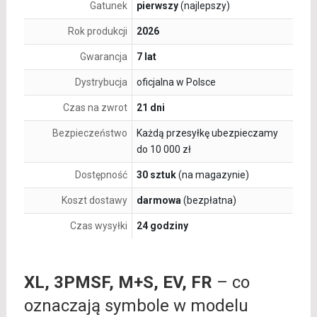
Gatunek
pierwszy
(najlepszy)
Rok produkcji
2026
Gwarancja
7 lat
Dystrybucja
oficjalna w Polsce
Czas na zwrot
21 dni
Bezpieczeństwo
Każdą przesyłkę ubezpieczamy
do 10 000 zł
Dostępność
30 sztuk
(na magazynie)
Koszt dostawy
darmowa
(bezpłatna)
Czas wysyłki
24 godziny
XL, 3PMSF, M+S, EV, FR
– co
oznaczają symbole w modelu