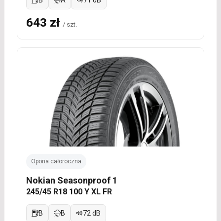
B
A
71 dB
643 zł
/ szt.
Opona całoroczna
Nokian Seasonproof 1
245/45 R18 100 Y XL FR
B
B
72 dB