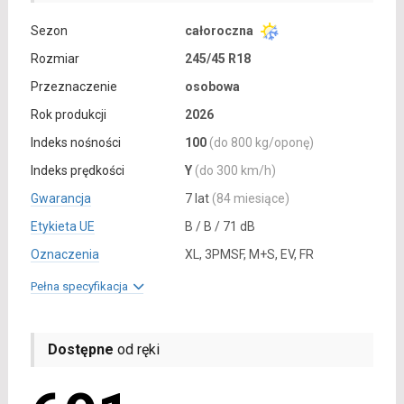
Sezon
całoroczna
Rozmiar
245/45 R18
Przeznaczenie
osobowa
Rok produkcji
2026
Indeks nośności
100
(do 800 kg/oponę)
Indeks prędkości
Y
(do 300 km/h)
Gwarancja
7 lat
(84 miesiące)
Etykieta UE
B / B / 71 dB
Oznaczenia
XL, 3PMSF, M+S, EV, FR
Pełna specyfikacja
Dostępne
od ręki