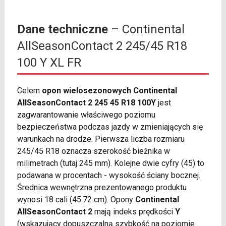
Dane techniczne
– Continental
AllSeasonContact 2 245/45 R18
100 Y XL FR
Celem
opon wielosezonowych Continental
AllSeasonContact 2 245 45 R18 100Y
jest
zagwarantowanie właściwego poziomu
bezpieczeństwa podczas jazdy w zmieniających się
warunkach na drodze. Pierwsza liczba rozmiaru
245/45 R18 oznacza szerokość bieżnika w
milimetrach (tutaj 245 mm). Kolejne dwie cyfry (45) to
podawana w procentach - wysokość ściany bocznej.
Średnica wewnętrzna prezentowanego produktu
wynosi 18 cali (45.72 cm). Opony
Continental
AllSeasonContact 2
mają indeks prędkości
Y
(wskazujący dopuszczalną szybkość na poziomie