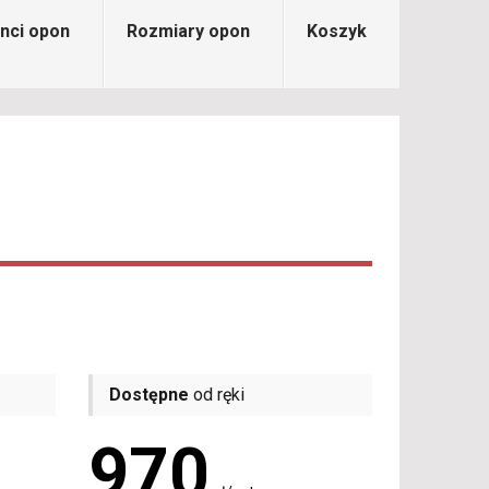
nci opon
Rozmiary opon
Koszyk
Dostępne
od ręki
970