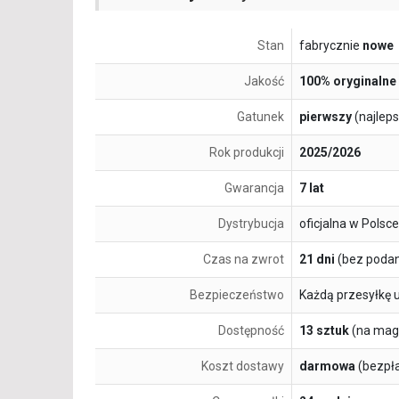
Stan
fabrycznie
nowe
Jakość
100% oryginalne
Gatunek
pierwszy
(najlep
Rok produkcji
2025/2026
Gwarancja
7 lat
Dystrybucja
oficjalna w Polsce
Czas na zwrot
21 dni
(bez podan
Bezpieczeństwo
Każdą przesyłkę 
Dostępność
13 sztuk
(na mag
Koszt dostawy
darmowa
(bezpł