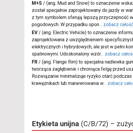
M+S
/
(ang. Mud and Snow) to oznaczenie wskaz
został specjalnie zaprojektowany do jazdy w war
z tym symbolem oferują lepszą przyczepność w
pogodowych. W przypadku opon
...
zobacz całoś
EV
/
(ang. Electric Vehicle) to oznaczenie inform
zaprojektowana z uwzględnieniem specyficzn
elektrycznych i hybrydowych, ale jest w pełni k
spalinowymi. Udoskonalony wzór
...
zobacz całoś
FR
/
(ang. Flange Rim) to specjalna nadlewka gu
tworząca zagłębienie i chroniąca felgę przed u
Rozwiązanie minimalizuje ryzyko otarć podczas
krawężnikach lub manewrowania w
...
zobacz cało
Etykieta unijna
(C/B/72) – zużyc