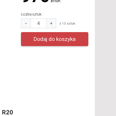
zł/szt.
Liczba sztuk:
−
+
z 13 sztuk
 R20