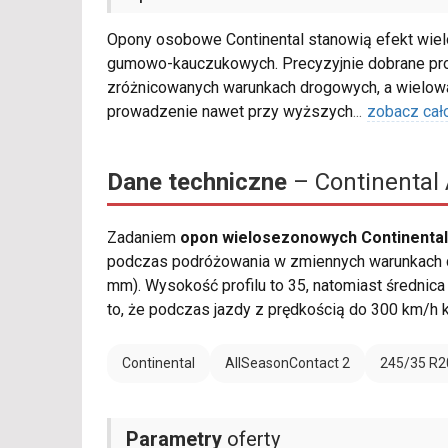
Opony osobowe Continental stanowią efekt wiel
gumowo-kauczukowych. Precyzyjnie dobrane pro
zróżnicowanych warunkach drogowych, a wielowa
prowadzenie nawet przy wyższych
...
zobacz cał
Dane techniczne
– Continental 
Zadaniem
opon wielosezonowych Continental
podczas podróżowania w zmiennych warunkach d
mm). Wysokość profilu to 35, natomiast średnic
to, że podczas jazdy z prędkością do 300 km/h 
Continental
AllSeasonContact 2
245/35 R2
Parametry
oferty