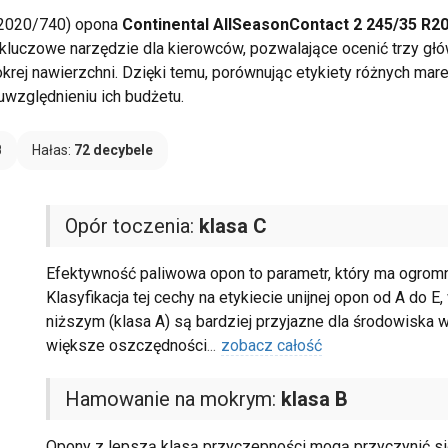
 2020/740) opona
Continental AllSeasonContact 2 245/35 R20
o kluczowe narzędzie dla kierowców, pozwalające ocenić trzy głó
ej nawierzchni. Dzięki temu, porównując etykiety różnych mare
względnieniu ich budżetu.
B
Hałas:
72 decybele
Opór toczenia:
klasa C
Efektywność paliwowa opon to parametr, który ma ogromn
Klasyfikacja tej cechy na etykiecie unijnej opon od A do 
niższym (klasa A) są bardziej przyjazne dla środowiska w
większe oszczędności
...
zobacz całość
Hamowanie na mokrym:
klasa B
Opony z lepszą klasą przyczepności mogą przyczynić się 