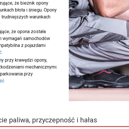
ujące, że bieżnik opony
unkach błota i śniegu. Opony
 trudniejszych warunkach
ć
ujące, że opona została
ych wymagań samochodów
ompatybilna z pojazdami
ć
my przy krawędzi opony,
szkodzeniami mechanicznymi.
 parkowania przy
ść
ie paliwa, przyczepność i hałas