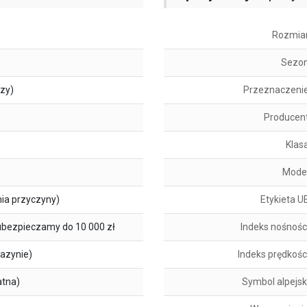
Rozmia
Sezo
szy)
Przeznaczeni
Producen
Klas
Mode
ia przyczyny)
Etykieta U
ubezpieczamy do 10 000 zł
Indeks nośnośc
azynie)
Indeks prędkośc
atna)
Symbol alpejsk