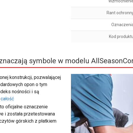
Wzmocnieni
Rant ochronn
Oznaczeni
Kod produkt
znaczają symbole w modelu AllSeasonCon
nej konstrukcji, pozwalającej
ndardowych opon o tym
deks nośności i są
 całość
to oficjalne oznaczenie
e i została przetestowana
zczytów górskich z płatkiem