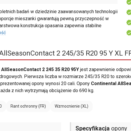
oletnich badań w dziedzinie zaawansowanych technologii
porcje mieszanki gwarantują pewną przyczepność w
rstwowa konstrukcja opasania zapewnia stabilne
ość
AllSeasonContact 2 245/35 R20 95 Y XL F
 AllSeasonContact 2 245 35 R20 95Y
jest zapewnienie odpow
rogowych. Pierwsza liczba w rozmiarze 245/35 R20 to szeroko
a prezentowanej opony wynosi 20 cali. Opony
Continental AllSe
każda z nich wytrzymają obciążenie do 690 kg.
0
Rant ochronny (FR)
Wzmocnienie (XL)
Specyfikacja
opony