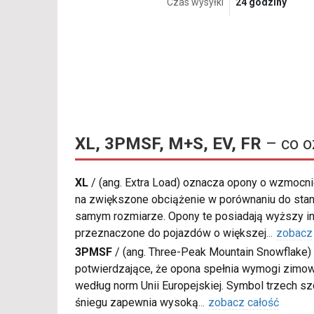
Czas wysyłki
24 godziny
XL, 3PMSF, M+S, EV, FR
– co o
XL
/
(ang. Extra Load) oznacza opony o wzmocnio
na zwiększone obciążenie w porównaniu do sta
samym rozmiarze. Opony te posiadają wyższy in
przeznaczone do pojazdów o większej
...
zobacz
3PMSF
/
(ang. Three-Peak Mountain Snowflake) 
potwierdzające, że opona spełnia wymogi zimow
według norm Unii Europejskiej. Symbol trzech s
śniegu zapewnia wysoką
...
zobacz całość