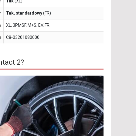
e
Tak
(XL)
y
Tak, standardowy
(FR)
a
XL, 3PMSF, M+S, EV, FR
u
C8-03201080000
tact 2?