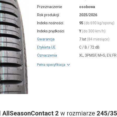
Przeznaczenie
osobowa
Rok produkcji
2025/2026
Indeks nośności
95
(do 690 kg/oponę)
Indeks prędkości
Y
(do 300 km/h)
Gwarancja
7 lat
(84 miesiące)
Etykieta UE
C / B / 72 dB
Oznaczenia
XL, 3PMSF, M+S, EV, FR
Pełna specyfikacja
l
AllSeasonContact 2
w rozmiarze
245/35