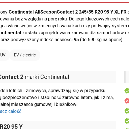
opony
Continental AllSeasonContact 2 245/35 R20 95 Y XL FR
o
owaniu bez względu na porę roku. Do jego kluczowych cech n
jąca właściwości w zmiennych warunkach czy podwójny system
ontinental
została zaprojektowana zarówno dla samochodów oso
oraz podwyższony indeks nośności
95
(do 690 kg na oponę).
SUV
EV / electric
Contact 2
marki Continental
deli letnich i zimowych, sprawdzają się w przypadku
 bezpieczeństwo i stabilność zarówno latem, jak i zimą,
jalnej mieszance gumowej i bieżnikowi
acz całość
 R20 95 Y