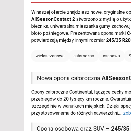
W naszej ofercie znajdziesz nowe, oryginalne 
AllSeasonContact 2
stworzono z myślą o użytk
bieżnika, uniwersalna mieszanka gumy zachowu
błoto pośniegowe. Prezentowana opona marki
C
potwierdzają między innymi rozmiar
245/35 R20
wielosezonowa
całoroczna
osobowa
Nowa opona całoroczna
AllSeason
Opony całoroczne Continental, łączące cechy mo
przebiegów do 20 tysięcy km rocznie. Gwarantują
szczególnie w warunkach miejskich. Dzięki spec
przystosowanemu do różnych nawierzchni,
...
zob
Opona osobowa oraz SUV –
245/35