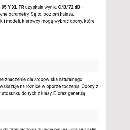
 95 Y XL FR
uzyskała wynik:
C
/
B
/
72 dB
-
wne parametry. Są to: poziom hałasu,
k i modeli, kierowcy mogą wybrać opony, które
e znaczenie dla środowiska naturalnego.
E, wskazuje na różnice w oporze toczenia. Opony z
 stosunku do tych z klasy E, oraz generują
do zmniejszenia zużycia paliwa i emisji spalin,