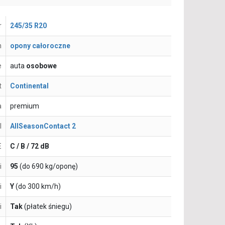
r
245/35 R20
n
opony całoroczne
e
auta
osobowe
t
Continental
a
premium
l
AllSeasonContact 2
E
C / B / 72 dB
i
95
(do 690 kg/oponę)
i
Y
(do 300 km/h)
i
Tak
(płatek śniegu)