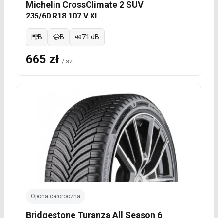
Michelin CrossClimate 2 SUV
235/60 R18 107 V XL
B
B
71 dB
665 zł
/ szt.
Opona całoroczna
Bridgestone Turanza All Season 6