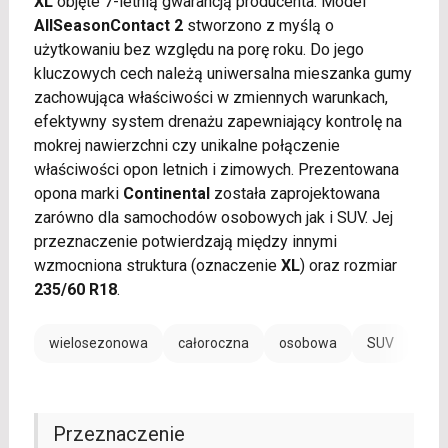
XL
objęte 7-letnią gwarancją producenta. Model
AllSeasonContact 2
stworzono z myślą o
użytkowaniu bez względu na porę roku. Do jego
kluczowych cech należą uniwersalna mieszanka gumy
zachowująca właściwości w zmiennych warunkach,
efektywny system drenażu zapewniający kontrolę na
mokrej nawierzchni czy unikalne połączenie
właściwości opon letnich i zimowych. Prezentowana
opona marki
Continental
została zaprojektowana
zarówno dla samochodów osobowych jak i SUV. Jej
przeznaczenie potwierdzają między innymi
wzmocniona struktura (oznaczenie
XL
) oraz rozmiar
235/60 R18
.
wielosezonowa
całoroczna
osobowa
SUV
EV /
Przeznaczenie