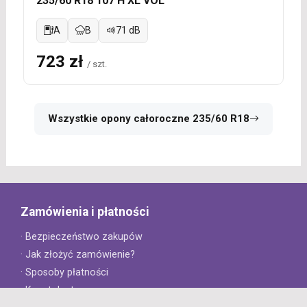
235/60 R18 107 H XL VOL
A
B
71 dB
723 zł
/ szt.
Wszystkie opony całoroczne 235/60 R18
Zamówienia i płatności
· Bezpieczeństwo zakupów
· Jak złożyć zamówienie?
· Sposoby płatności
· Koszt dostawy