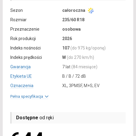
Sezon
całoroczna
Rozmiar
235/60 R18
Przeznaczenie
osobowa
Rok produkcji
2026
Indeks nośności
107
(do 975 kg/oponę)
Indeks prędkości
W
(do 270 km/h)
Gwarancja
7 lat
(84 miesiące)
Etykieta UE
B / B / 72 dB
Oznaczenia
XL, 3PMSF, M+S, EV
Pełna specyfikacja
Dostępne
od ręki