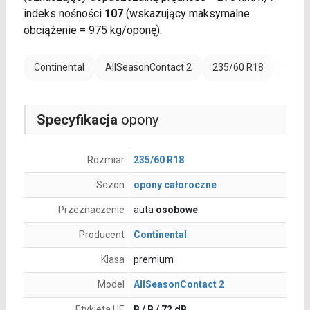
indeks nośności
107
(wskazujący maksymalne
obciążenie = 975 kg/oponę).
Continental
AllSeasonContact 2
235/60 R18
Wzmoc
Specyfikacja
opony
Rozmiar
235/60 R18
Sezon
opony całoroczne
Przeznaczenie
auta
osobowe
Producent
Continental
Klasa
premium
Model
AllSeasonContact 2
Etykieta UE
B / B / 72 dB