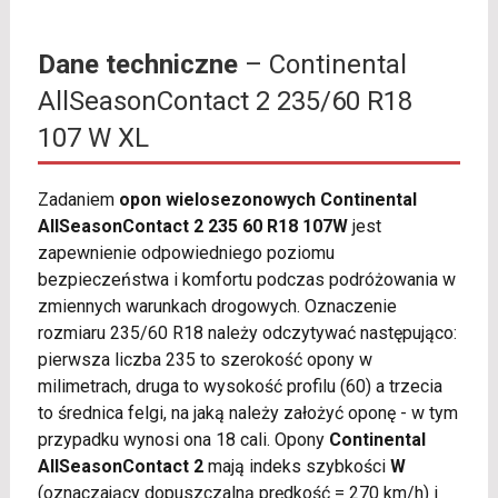
Dane techniczne
– Continental
AllSeasonContact 2 235/60 R18
107 W XL
Zadaniem
opon wielosezonowych Continental
AllSeasonContact 2 235 60 R18 107W
jest
zapewnienie odpowiedniego poziomu
bezpieczeństwa i komfortu podczas podróżowania w
zmiennych warunkach drogowych. Oznaczenie
rozmiaru 235/60 R18 należy odczytywać następująco:
pierwsza liczba 235 to szerokość opony w
milimetrach, druga to wysokość profilu (60) a trzecia
to średnica felgi, na jaką należy założyć oponę - w tym
przypadku wynosi ona 18 cali. Opony
Continental
AllSeasonContact 2
mają indeks szybkości
W
(oznaczający dopuszczalną prędkość = 270 km/h) i