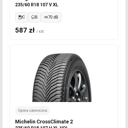
235/60 R18 107 V XL
C
B
70 dB
587 zł
/ szt.
Opona całoroczna
Michelin CrossClimate 2