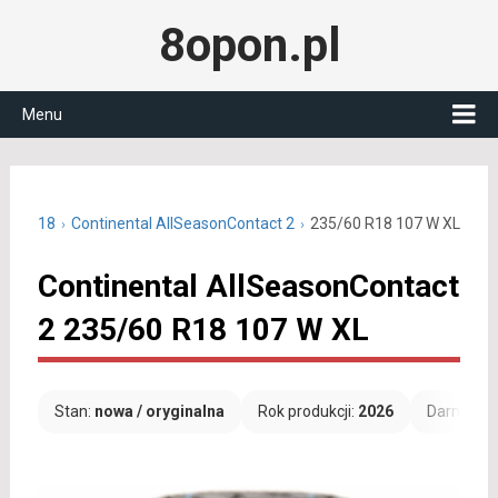
8opon.pl
Menu
5/60 R18
Continental AllSeasonContact 2
235/60 R18 107 W XL
Continental AllSeasonContact
2 235/60 R18 107 W XL
Stan:
nowa / oryginalna
Rok produkcji:
2026
Darmowa 