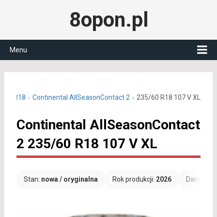
8opon.pl
Menu
5/60 R18
Continental AllSeasonContact 2
235/60 R18 107 V XL
Continental AllSeasonContact
2 235/60 R18 107 V XL
Stan:
nowa / oryginalna
Rok produkcji:
2026
Darmowa 