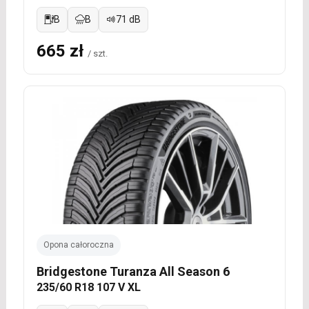
B
B
71 dB
665 zł
/ szt.
Opona całoroczna
Bridgestone Turanza All Season 6
235/60 R18 107 V XL