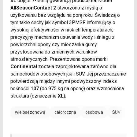
XL
objęte 7-letnią gwarancją producenta. Model
AllSeasonContact 2
stworzono z myślą o
użytkowaniu bez względu na porę roku. Świadczą o
tym takie cechy jak symbol 3PMSF informujący o
wysokiej efektywności w niskich temperaturach,
precyzyjny mechanizm usuwania wody i śniegu z
powierzchni opony czy mieszanka gumy
przystosowana do zmiennych warunków
atmosferycznych. Prezentowana opona marki
Continental
została zaprojektowana zarówno dla
samochodów osobowych jak i SUV. Jej przeznaczenie
potwierdzają między innymi podwyższony indeks
nośności
107
(do 975 kg na oponę) oraz wzmocniona
struktura (oznaczenie
XL
).
wielosezonowa
całoroczna
osobowa
SUV
EV /