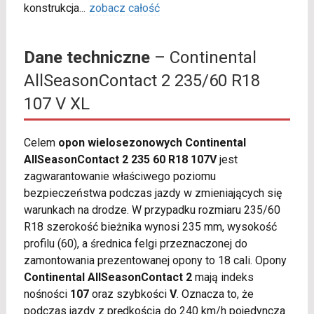
konstrukcja
...
zobacz całość
Dane techniczne
– Continental
AllSeasonContact 2 235/60 R18
107 V XL
Celem
opon wielosezonowych Continental
AllSeasonContact 2 235 60 R18 107V
jest
zagwarantowanie właściwego poziomu
bezpieczeństwa podczas jazdy w zmieniających się
warunkach na drodze. W przypadku rozmiaru 235/60
R18 szerokość bieżnika wynosi 235 mm, wysokość
profilu (60), a średnica felgi przeznaczonej do
zamontowania prezentowanej opony to 18 cali. Opony
Continental AllSeasonContact 2
mają indeks
nośności
107
oraz szybkości
V
. Oznacza to, że
podczas jazdy z prędkością do 240 km/h pojedyncza