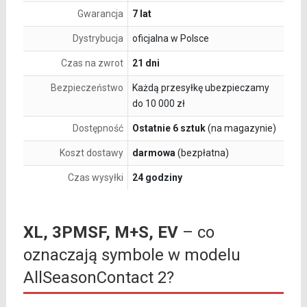
Gwarancja
7 lat
Dystrybucja
oficjalna w Polsce
Czas na zwrot
21 dni
Bezpieczeństwo
Każdą przesyłkę ubezpieczamy
do 10 000 zł
Dostępność
Ostatnie 6 sztuk
(na magazynie)
Koszt dostawy
darmowa
(bezpłatna)
Czas wysyłki
24 godziny
XL, 3PMSF, M+S, EV
– co
oznaczają symbole w modelu
AllSeasonContact 2?