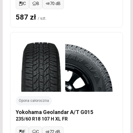
C
B
70 dB
587 zł
/ szt.
Opona całoroczna
Yokohama Geolandar A/T G015
235/60 R18 107 H XL FR
E
C
72 dB