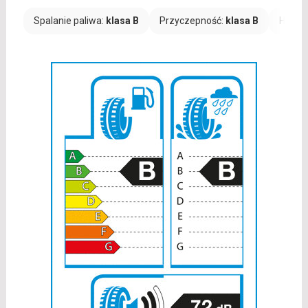
Spalanie paliwa:
klasa B
Przyczepność:
klasa B
Hałas: