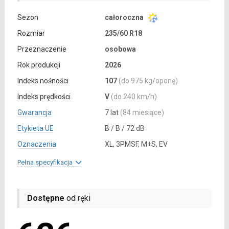
Sezon
całoroczna
Rozmiar
235/60 R18
Przeznaczenie
osobowa
Rok produkcji
2026
Indeks nośności
107
(do 975 kg/oponę)
Indeks prędkości
V
(do 240 km/h)
Gwarancja
7 lat
(84 miesiące)
Etykieta UE
B / B / 72 dB
Oznaczenia
XL, 3PMSF, M+S, EV
Pełna specyfikacja
Dostępne
od ręki