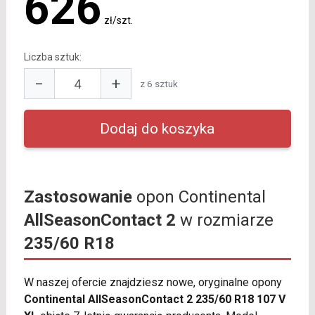
626
zł/szt.
Liczba sztuk:
−
+
z 6 sztuk
Zastosowanie
opon Continental
AllSeasonContact 2
w rozmiarze
235/60 R18
W naszej ofercie znajdziesz nowe, oryginalne opony
Continental AllSeasonContact 2 235/60 R18 107 V