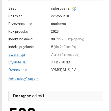
Sezon
całoroczna
Rozmiar
225/55 R18
Przeznaczenie
osobowa
Rok produkcji
2025
Indeks nośności
98
(do 750 kg/oponę)
Indeks prędkości
V
(do 240 km/h)
Gwarancja
7 lat
(84 miesiące)
Etykieta UE
C / B / 70 dB
Oznaczenia
3PMSF, M+S, EV
Pełna specyfikacja
Dostępne
od ręki