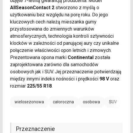
objęte 7-letnią gwarancją producenta. Model
AllSeasonContact 2
stworzono z myślą o
użytkowaniu bez względu na porę roku. Do jego
kluczowych cech należą mieszanka gumy
przystosowana do zmiennych warunków
atmosferycznych, technologia kontroli sztywności
klocków w zależności od panującej aury czy unikalne
połączenie właściwości opon letnich i zimowych.
Prezentowana opona marki
Continental
została
zaprojektowana zarówno dla samochodów
osobowych jak i SUV. Jej przeznaczenie potwierdzają
między innymi indeks nośności i prędkości
98 V
oraz
rozmiar
225/55 R18
.
wielosezonowa
całoroczna
osobowa
SUV
EV /
Przeznaczenie