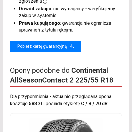
zgłoszenia
Dowód zakupu
: nie wymagamy - weryfikujemy
zakup w systemie.
Prawa kupującego
: gwarancja nie ogranicza
uprawnień z tytułu rękojmi.
Pobierz kartę gwarancyjną
Opony podobne do
Continental
AllSeasonContact 2 225/55 R18
Dla przypomnienia - aktualnie przeglądana opona
kosztuje
588 zł
i posiada etykietę
C / B / 70 dB
.