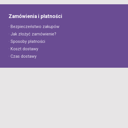
Zamówienia i płatności
· Bezpieczeństwo zakupów
· Jak złożyć zamówienie?
· Sposoby płatności
· Koszt dostawy
· Czas dostawy
Obsługa klienta
· Zwroty
· Reklamacje
· Najczęściej zadawane pytania
· Gwarancja na opony
· Kontakt
8opon.pl