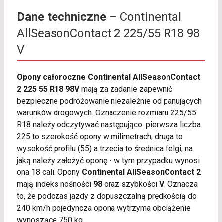
Dane techniczne
– Continental
AllSeasonContact 2 225/55 R18 98
V
Opony całoroczne Continental AllSeasonContact
2 225 55 R18 98V
mają za zadanie zapewnić
bezpieczne podróżowanie niezależnie od panujących
warunków drogowych. Oznaczenie rozmiaru 225/55
R18 należy odczytywać następująco: pierwsza liczba
225 to szerokość opony w milimetrach, druga to
wysokość profilu (55) a trzecia to średnica felgi, na
jaką należy założyć oponę - w tym przypadku wynosi
ona 18 cali. Opony
Continental AllSeasonContact 2
mają indeks nośności
98
oraz szybkości
V
. Oznacza
to, że podczas jazdy z dopuszczalną prędkością do
240 km/h pojedyncza opona wytrzyma obciążenie
wynoszące 750 kg.