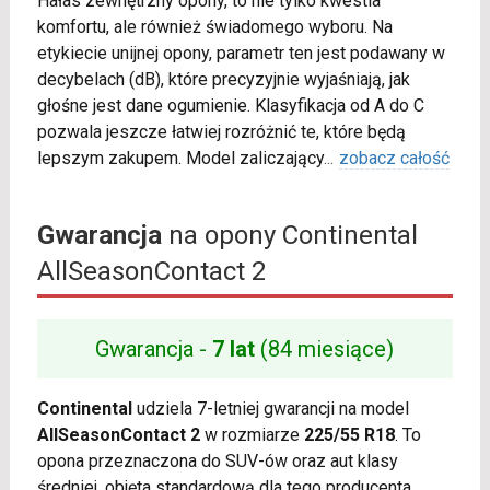
Hałas zewnętrzny opony, to nie tylko kwestia
komfortu, ale również świadomego wyboru. Na
etykiecie unijnej opony, parametr ten jest podawany w
decybelach (dB), które precyzyjnie wyjaśniają, jak
głośne jest dane ogumienie. Klasyfikacja od A do C
pozwala jeszcze łatwiej rozróżnić te, które będą
lepszym zakupem. Model zaliczający
...
zobacz całość
Gwarancja
na opony Continental
AllSeasonContact 2
Gwarancja -
7 lat
(84 miesiące)
Continental
udziela 7-letniej gwarancji na model
AllSeasonContact 2
w rozmiarze
225/55 R18
. To
opona przeznaczona do SUV-ów oraz aut klasy
średniej, objęta standardową dla tego producenta