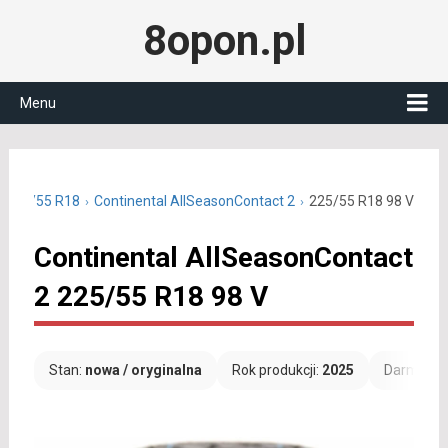
8opon.pl
Menu
e 225/55 R18
Continental AllSeasonContact 2
225/55 R18 98 V
Continental AllSeasonContact
2 225/55 R18 98 V
Stan:
nowa / oryginalna
Rok produkcji:
2025
Darmowa 