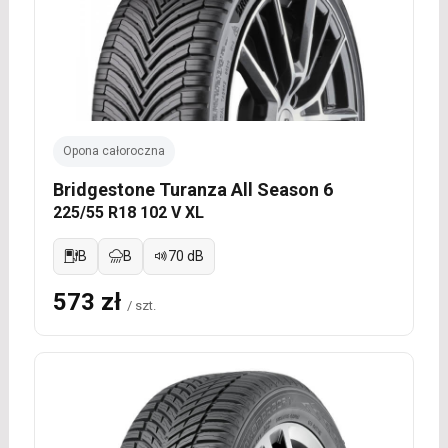
Opona całoroczna
Bridgestone Turanza All Season 6
225/55 R18 102 V XL
B
B
70 dB
573 zł
/ szt.