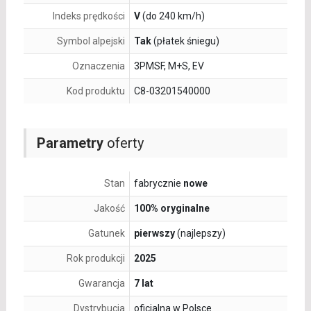
Indeks prędkości
V
(do 240 km/h)
Symbol alpejski
Tak
(płatek śniegu)
Oznaczenia
3PMSF, M+S, EV
Kod produktu
C8-03201540000
Parametry
oferty
Stan
fabrycznie
nowe
Jakość
100% oryginalne
Gatunek
pierwszy
(najlepszy)
Rok produkcji
2025
Gwarancja
7 lat
Dystrybucja
oficjalna w Polsce