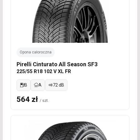
Opona całoroczna
Pirelli Cinturato All Season SF3
225/55 R18 102 V XL FR
B
A
72 dB
564 zł
/ szt.