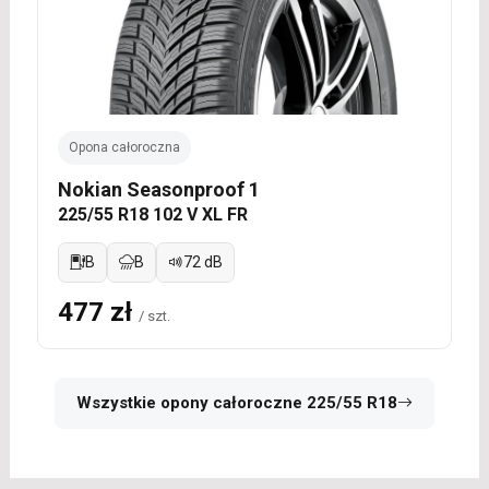
Opona całoroczna
Nokian Seasonproof 1
225/55 R18 102 V XL FR
B
B
72 dB
477 zł
/ szt.
Wszystkie opony całoroczne 225/55 R18