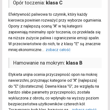
Opór toczenia:
klasa C
Efektywność paliwowa to czynnik, który każdy
kierowca powinien rozważyć przy wyborze ogumienia.
Opony z najlepszą oceną "A" w tej kategorii
zapewniają minimalny opór toczenia, co przekłada się
na niższe zużycie paliwa i ograniczenie emisji spalin.
W przeciwieństwie do nich, te z klasy "E" są znacznie
mniej ekonomiczne.
...
zobacz całość
Hamowanie na mokrym:
klasa B
Etykieta unijna ocenia przyczepność opon na mokrej
nawierzchni, przyznając kategorie od "A" (najlepsza)
do "E" (dostateczna). Dawna klasa "G", ze względu na
bardzo słabe parametry przyczepności, została
wykluczona z obrotu, co wpłynęło na wyższy poziom
bezpieczeństwa użytkowników czterech kół.
Zrozumienie tych klas, bazujące na
...
zobacz całość