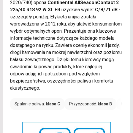
2020/740) opona
Continental AllSeasonContact 2
225/40 R18 92 W XL FR
uzyskała wynik:
C
/
B
/
71 dB
-
szczegóły poniżej. Etykieta unijna została
wprowadzona w 2012 roku, aby ułatwić konsumentom
wybór optymalnych opon. Prezentuje ona kluczowe
informacje techniczne dotyczące każdego modelu
dostępnego na rynku. Zawiera ocenię ekonomii jazdy,
drogi hamowania na mokrej nawierzchni oraz poziomu
hałasu zewnętrznego. Dzięki temu kierowcy mogą
świadomie kupować produkty, które najlepiej
odpowiadają ich potrzebom pod względem
bezpieczeństwa, oszczędności paliwa i komfortu
akustycznego.
Spalanie paliwa:
klasa C
Przyczepność:
klasa B
Hałas