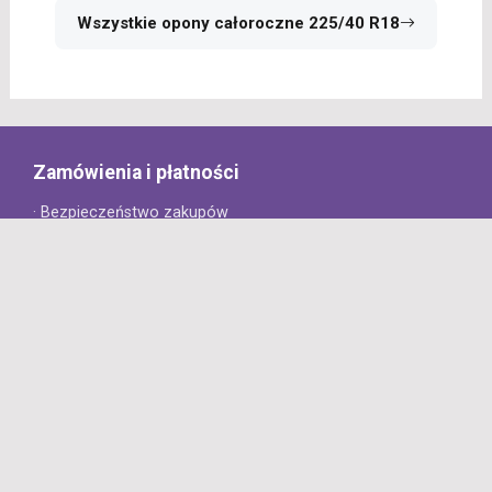
Wszystkie opony całoroczne 225/40 R18
Zamówienia i płatności
· Bezpieczeństwo zakupów
· Jak złożyć zamówienie?
· Sposoby płatności
· Koszt dostawy
· Czas dostawy
Obsługa klienta
· Zwroty
· Reklamacje
· Najczęściej zadawane pytania