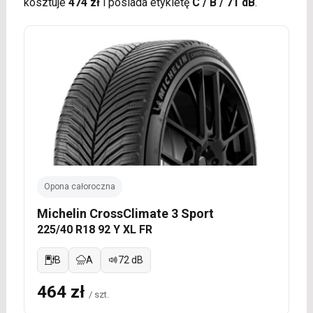
kosztuje
474 zł
i posiada etykietę
C / B / 71 dB
.
Opona całoroczna
Michelin CrossClimate 3 Sport
225/40 R18 92 Y XL FR
B
A
72 dB
464 zł
/ szt.