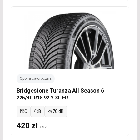
Opona całoroczna
Bridgestone Turanza All Season 6
225/40 R18 92 Y XL FR
C
B
70 dB
420 zł
/ szt.