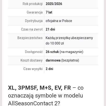
Rok produkcji
2025/2026
Gwarancja
7 lat
Dystrybucja
oficjalna w Polsce
Czas na zwrot
21 dni
Bezpieczeństwo
Każdą przesyłkę ubezpieczamy
do 10 000 zł
Dostępność
26 sztuk
(na magazynie)
Koszt dostawy
darmowa
(bezpłatna)
Czas wysyłki
2 dni
XL, 3PMSF, M+S, EV, FR
– co
oznaczają symbole w modelu
AllSeasonContact 2?