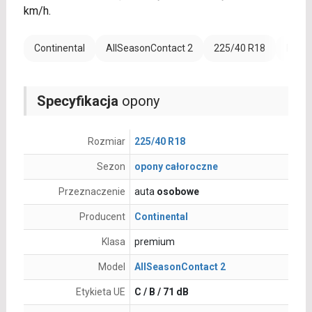
km/h.
Continental
AllSeasonContact 2
225/40 R18
Rant 
Specyfikacja
opony
Rozmiar
225/40 R18
Sezon
opony całoroczne
Przeznaczenie
auta
osobowe
Producent
Continental
Klasa
premium
Model
AllSeasonContact 2
Etykieta UE
C / B / 71 dB