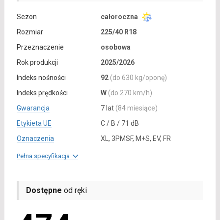
Sezon
całoroczna
Rozmiar
225/40 R18
Przeznaczenie
osobowa
Rok produkcji
2025/2026
Indeks nośności
92
(do 630 kg/oponę)
Indeks prędkości
W
(do 270 km/h)
Gwarancja
7 lat
(84 miesiące)
Etykieta UE
C / B / 71 dB
Oznaczenia
XL, 3PMSF, M+S, EV, FR
Pełna specyfikacja
Dostępne
od ręki