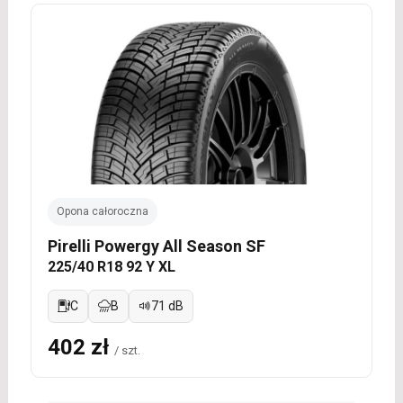
Opona całoroczna
Pirelli Powergy All Season SF
225/40 R18 92 Y XL
C
B
71 dB
402 zł
/ szt.