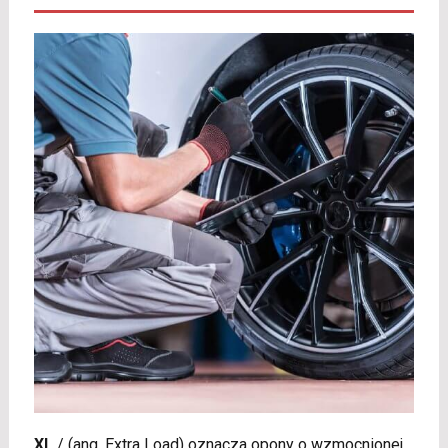
XL
/
(ang. Extra Load) oznacza opony o wzmocnionej