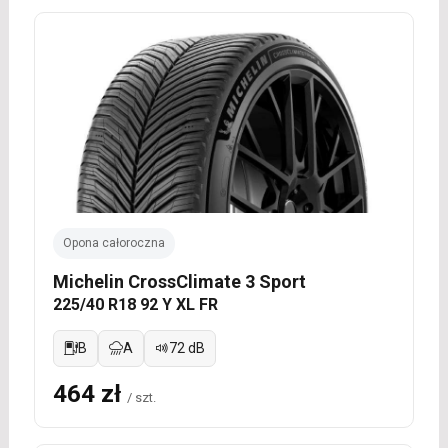
Opona całoroczna
Michelin CrossClimate 3 Sport
225/40 R18 92 Y XL FR
B
A
72 dB
464 zł
/ szt.