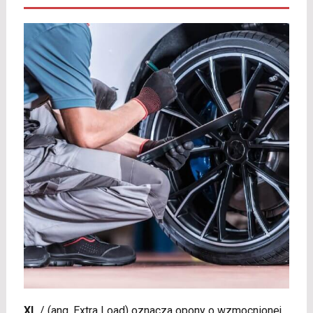
XL
/
(ang. Extra Load) oznacza opony o wzmocnionej