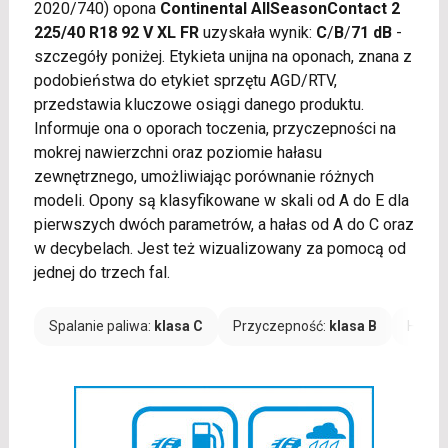
2020/740) opona
Continental AllSeasonContact 2
225/40 R18 92 V XL FR
uzyskała wynik:
C
/
B
/
71 dB
-
szczegóły poniżej. Etykieta unijna na oponach, znana z
podobieństwa do etykiet sprzętu AGD/RTV,
przedstawia kluczowe osiągi danego produktu.
Informuje ona o oporach toczenia, przyczepności na
mokrej nawierzchni oraz poziomie hałasu
zewnętrznego, umożliwiając porównanie różnych
modeli. Opony są klasyfikowane w skali od A do E dla
pierwszych dwóch parametrów, a hałas od A do C oraz
w decybelach. Jest też wizualizowany za pomocą od
jednej do trzech fal.
Spalanie paliwa:
klasa C
Przyczepność:
klasa B
Hałas