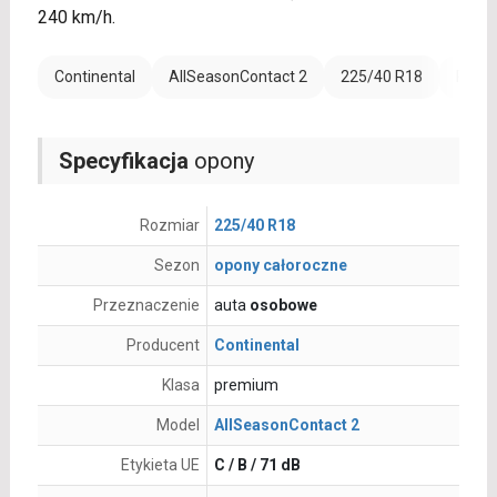
240 km/h.
Continental
AllSeasonContact 2
225/40 R18
Rant 
Specyfikacja
opony
Rozmiar
225/40 R18
Sezon
opony całoroczne
Przeznaczenie
auta
osobowe
Producent
Continental
Klasa
premium
Model
AllSeasonContact 2
Etykieta UE
C / B / 71 dB