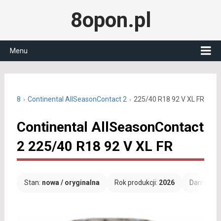
8opon.pl
Menu
40 R18
Continental AllSeasonContact 2
225/40 R18 92 V XL FR
Continental AllSeasonContact
2 225/40 R18 92 V XL FR
Stan:
nowa / oryginalna
Rok produkcji:
2026
Darmowa 