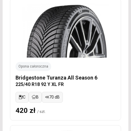
Opona całoroczna
Bridgestone Turanza All Season 6
225/40 R18 92 Y XL FR
C
B
70 dB
420 zł
/ szt.