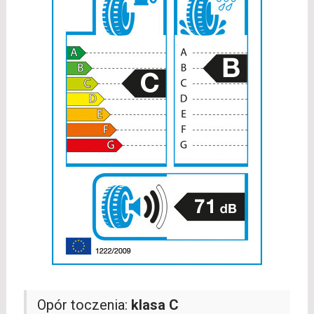
Opór toczenia:
klasa C