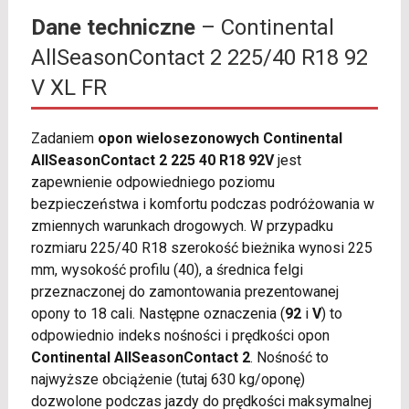
Dane techniczne
– Continental
AllSeasonContact 2 225/40 R18 92
V XL FR
Zadaniem
opon wielosezonowych Continental
AllSeasonContact 2 225 40 R18 92V
jest
zapewnienie odpowiedniego poziomu
bezpieczeństwa i komfortu podczas podróżowania w
zmiennych warunkach drogowych. W przypadku
rozmiaru 225/40 R18 szerokość bieżnika wynosi 225
mm, wysokość profilu (40), a średnica felgi
przeznaczonej do zamontowania prezentowanej
opony to 18 cali. Następne oznaczenia (
92
i
V
) to
odpowiednio indeks nośności i prędkości opon
Continental AllSeasonContact 2
. Nośność to
najwyższe obciążenie (tutaj 630 kg/oponę)
dozwolone podczas jazdy do prędkości maksymalnej