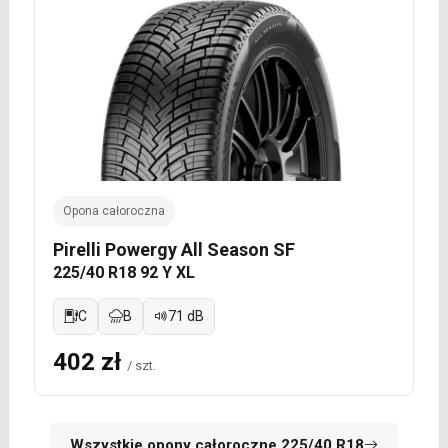
Opona całoroczna
Pirelli Powergy All Season SF
225/40 R18 92 Y XL
C
B
71 dB
402 zł
/ szt.
Wszystkie opony całoroczne 225/40 R18