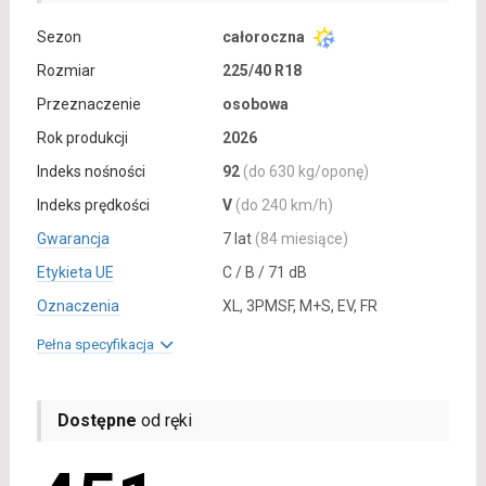
Sezon
całoroczna
Rozmiar
225/40 R18
Przeznaczenie
osobowa
Rok produkcji
2026
Indeks nośności
92
(do 630 kg/oponę)
Indeks prędkości
V
(do 240 km/h)
Gwarancja
7 lat
(84 miesiące)
Etykieta UE
C / B / 71 dB
Oznaczenia
XL, 3PMSF, M+S, EV, FR
Pełna specyfikacja
Dostępne
od ręki