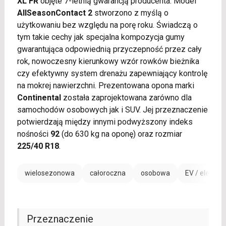
XL FR
objęte 7-letnią gwarancją producenta. Model
AllSeasonContact 2
stworzono z myślą o
użytkowaniu bez względu na porę roku. Świadczą o
tym takie cechy jak specjalna kompozycja gumy
gwarantująca odpowiednią przyczepność przez cały
rok, nowoczesny kierunkowy wzór rowków bieżnika
czy efektywny system drenażu zapewniający kontrolę
na mokrej nawierzchni. Prezentowana opona marki
Continental
została zaprojektowana zarówno dla
samochodów osobowych jak i SUV. Jej przeznaczenie
potwierdzają między innymi podwyższony indeks
nośności
92
(do 630 kg na oponę) oraz rozmiar
225/40 R18
.
wielosezonowa
całoroczna
osobowa
EV / electric
Przeznaczenie