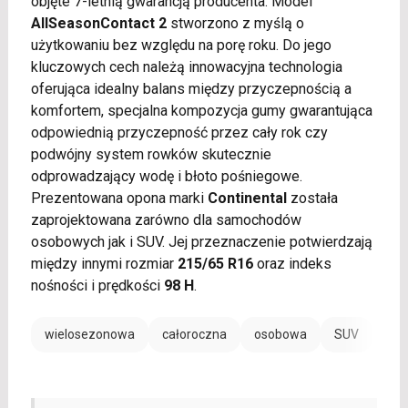
objęte 7-letnią gwarancją producenta. Model
AllSeasonContact 2
stworzono z myślą o
użytkowaniu bez względu na porę roku. Do jego
kluczowych cech należą innowacyjna technologia
oferująca idealny balans między przyczepnością a
komfortem, specjalna kompozycja gumy gwarantująca
odpowiednią przyczepność przez cały rok czy
podwójny system rowków skutecznie
odprowadzający wodę i błoto pośniegowe.
Prezentowana opona marki
Continental
została
zaprojektowana zarówno dla samochodów
osobowych jak i SUV. Jej przeznaczenie potwierdzają
między innymi rozmiar
215/65 R16
oraz indeks
nośności i prędkości
98 H
.
wielosezonowa
całoroczna
osobowa
SUV
EV /