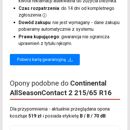
kwota reklamacji adekwatna do zużycia bieżnika.
Czas rozpatrzenia
: do 14 dni od kompletnego
zgłoszenia
Dowód zakupu
: nie jest wymagany - dane zakupu
pobieramy automatycznie z systemu.
Prawa kupującego
: gwarancja nie ogranicza
uprawnień z tytułu rękojmi.
Pobierz kartę gwarancyjną
Opony podobne do
Continental
AllSeasonContact 2 215/65 R16
Dla przypomnienia - aktualnie przeglądana opona
kosztuje
519 zł
i posiada etykietę
B / B / 70 dB
.