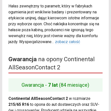
Hałas zewnętrzny to parametr, który w fabrykach
ogumienia jest wnikliwie badany i prezentowany na
etykiecie unijnej, dając kierowcom istotne informacje
przy wyborze opon. Choć naklejka koncentruje się na
hałasie poza kabiną, producenci nie ignorują tego
wewnątrz niej, który jest równie ważny dla komfortu
jazdy. Wyspecjalizowane
...
zobacz całość
Gwarancja
na opony Continental
AllSeasonContact 2
Gwarancja -
7 lat
(84 miesiące)
Continental AllSeasonContact 2
w rozmiarze
215/65 R16
to opona do aut dostawczych oraz SUV-
ów i crossoverów. Producent udziela na wszystkie