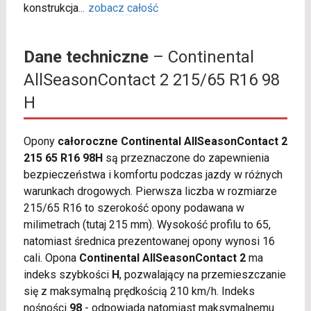
konstrukcja
...
zobacz całość
Dane techniczne
– Continental
AllSeasonContact 2 215/65 R16 98
H
Opony
całoroczne Continental AllSeasonContact 2
215 65 R16 98H
są przeznaczone do zapewnienia
bezpieczeństwa i komfortu podczas jazdy w różnych
warunkach drogowych. Pierwsza liczba w rozmiarze
215/65 R16 to szerokość opony podawana w
milimetrach (tutaj 215 mm). Wysokość profilu to 65,
natomiast średnica prezentowanej opony wynosi 16
cali. Opona
Continental AllSeasonContact 2
ma
indeks szybkości
H
, pozwalający na przemieszczanie
się z maksymalną prędkością 210 km/h. Indeks
nośności
98
- odpowiada natomiast maksymalnemu