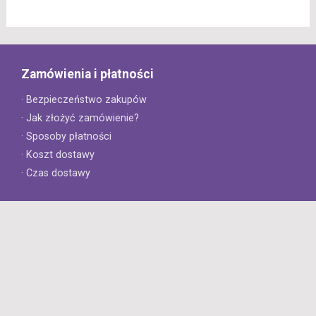
Zamówienia i płatności
· Bezpieczeństwo zakupów
· Jak złożyć zamówienie?
· Sposoby płatności
· Koszt dostawy
· Czas dostawy
Obsługa klienta
· Zwroty
· Reklamacje
· Najczęściej zadawane pytania
· Gwarancja na opony
· Kontakt