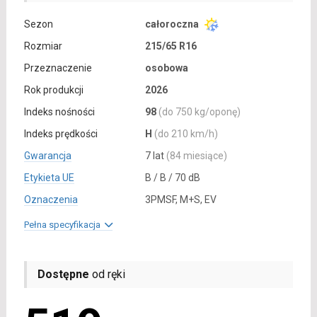
Sezon
całoroczna
Rozmiar
215/65 R16
Przeznaczenie
osobowa
Rok produkcji
2026
Indeks nośności
98
(do 750 kg/oponę)
Indeks prędkości
H
(do 210 km/h)
Gwarancja
7 lat
(84 miesiące)
Etykieta UE
B / B / 70 dB
Oznaczenia
3PMSF, M+S, EV
Pełna specyfikacja
Dostępne
od ręki