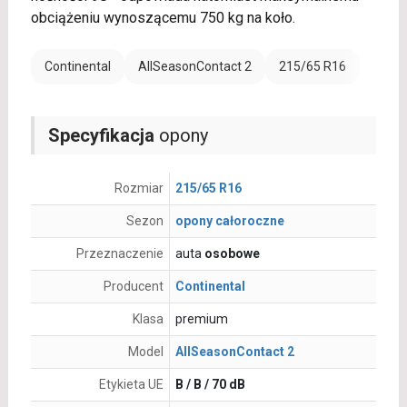
obciążeniu wynoszącemu 750 kg na koło.
Continental
AllSeasonContact 2
215/65 R16
Specyfikacja
opony
Rozmiar
215/65 R16
Sezon
opony całoroczne
Przeznaczenie
auta
osobowe
Producent
Continental
Klasa
premium
Model
AllSeasonContact 2
Etykieta UE
B / B / 70 dB