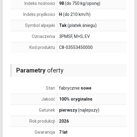
Indeks nośności
98
(do 750 kg/oponę)
Indeks prędkości
H
(do 210 km/h)
Symbol alpejski
Tak
(płatek śniegu)
Oznaczenia
3PMSF, M+S, EV
Kod produktu
C8-03553450000
Parametry
oferty
Stan
fabrycznie
nowe
Jakość
100% oryginalne
Gatunek
pierwszy
(najlepszy)
Rok produkcji
2026
Gwarancja
7 lat