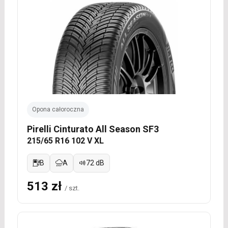
Opona całoroczna
Pirelli Cinturato All Season SF3
215/65 R16 102 V XL
B
A
72 dB
513 zł
/ szt.