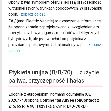
Opony z tym symbolem oferują lepszą przyczepność
w trudniejszych warunkach pogodowych. W przypadku
opon
...
zobacz całość
EV
/
(ang. Electric Vehicle) to oznaczenie informujące,
że opona została zaprojektowana z uwzględnieniem
specyficznych wymagań samochodów elektrycznych i
hybrydowych, ale jest w pełni kompatybilna z
pojazdami spalinowymi. Udoskonalony wzór
...
zobacz
całość
Etykieta unijna
(B/B/70) – zużycie
paliwa, przyczepność i hałas
Zgodnie z europejskimi normami ogumienia (UE
2020/740) opona
Continental AllSeasonContact 2
215/65 R16 98 H
uzyskała wynik:
B
/
B
/
70 dB
-