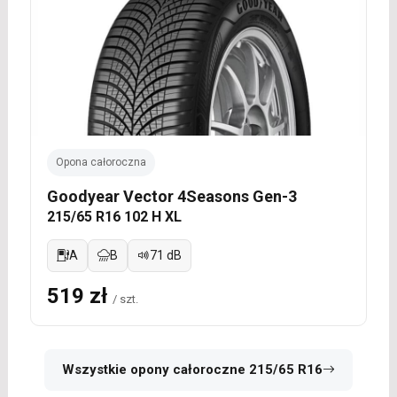
Opona całoroczna
Goodyear Vector 4Seasons Gen-3
215/65 R16 102 H XL
A
B
71 dB
519 zł
/ szt.
Wszystkie opony całoroczne 215/65 R16