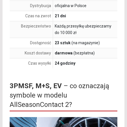
Dystrybucja
oficjalna w Polsce
Czas na zwrot
21 dni
Bezpieczeństwo
Każdą przesyłkę ubezpieczamy
do 10 000 zł
Dostępność
23 sztuk
(na magazynie)
Koszt dostawy
darmowa
(bezpłatna)
Czas wysyłki
24 godziny
3PMSF, M+S, EV
– co oznaczają
symbole w modelu
AllSeasonContact 2?