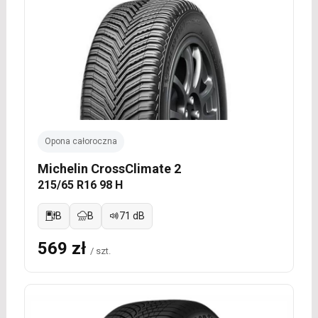
Opona całoroczna
Michelin CrossClimate 2
215/65 R16 98 H
B
B
71 dB
569 zł
/ szt.