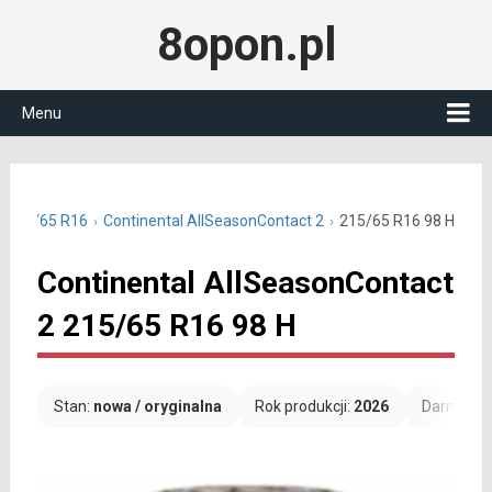
8opon.pl
Menu
e 215/65 R16
Continental AllSeasonContact 2
215/65 R16 98 H
Continental AllSeasonContact
2 215/65 R16 98 H
Stan:
nowa / oryginalna
Rok produkcji:
2026
Darmowa 