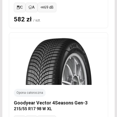
C
A
69 dB
582 zł
/ szt.
Opona całoroczna
Goodyear Vector 4Seasons Gen-3
215/55 R17 98 W XL