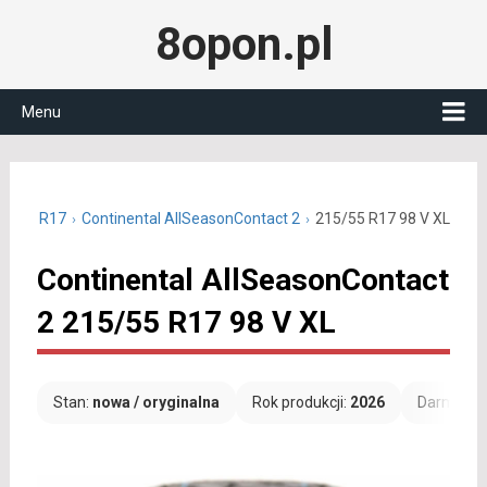
8opon.pl
Menu
15/55 R17
Continental AllSeasonContact 2
215/55 R17 98 V XL
Continental AllSeasonContact
2 215/55 R17 98 V XL
Stan:
nowa / oryginalna
Rok produkcji:
2026
Darmowa 