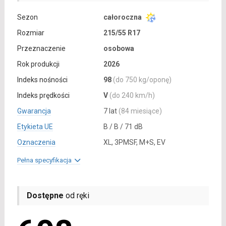
Sezon
całoroczna
Rozmiar
215/55 R17
Przeznaczenie
osobowa
Rok produkcji
2026
Indeks nośności
98
(do 750 kg/oponę)
Indeks prędkości
V
(do 240 km/h)
Gwarancja
7 lat
(84 miesiące)
Etykieta UE
B / B / 71 dB
Oznaczenia
XL, 3PMSF, M+S, EV
Pełna specyfikacja
Dostępne
od ręki