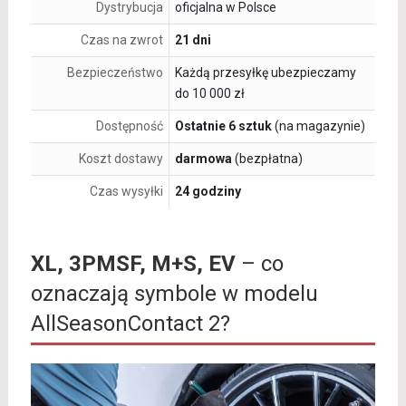
Dystrybucja
oficjalna w Polsce
Czas na zwrot
21 dni
Bezpieczeństwo
Każdą przesyłkę ubezpieczamy
do 10 000 zł
Dostępność
Ostatnie 6 sztuk
(na magazynie)
Koszt dostawy
darmowa
(bezpłatna)
Czas wysyłki
24 godziny
XL, 3PMSF, M+S, EV
– co
oznaczają symbole w modelu
AllSeasonContact 2?