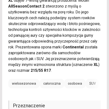
XL
objęte 7-letnią gwarancją producenta. Model
AllSeasonContact 2
stworzono z myślą o
użytkowaniu bez względu na porę roku. Do jego
kluczowych cech należą podwójny system rowków
skutecznie odprowadzający wodę i błoto pośniegowe,
technologia kontroli sztywności klocków w zależności
od panującej aury czy specjalna kompozycja gumy
gwarantująca odpowiednią przyczepność przez cały
rok. Prezentowana opona marki
Continental
została
zaprojektowana zarówno dla samochodów
osobowych jak i SUV. Jej przeznaczenie potwierdzają
między innymi wzmocniona struktura (oznaczenie
XL
)
oraz rozmiar
215/55 R17
.
wielosezonowa
całoroczna
osobowa
SUV
EV /
Przeznaczenie