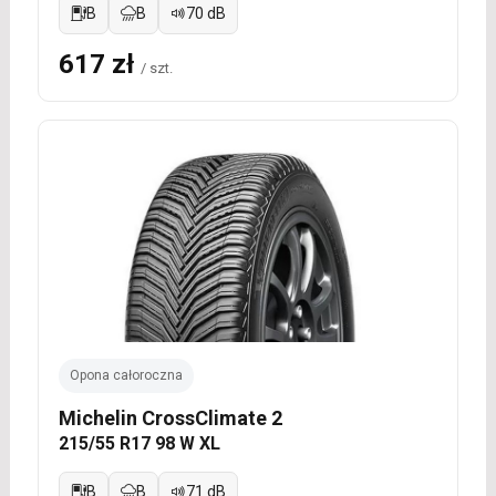
B
B
70 dB
617 zł
/ szt.
Opona całoroczna
Michelin CrossClimate 2
215/55 R17 98 W XL
B
B
71 dB