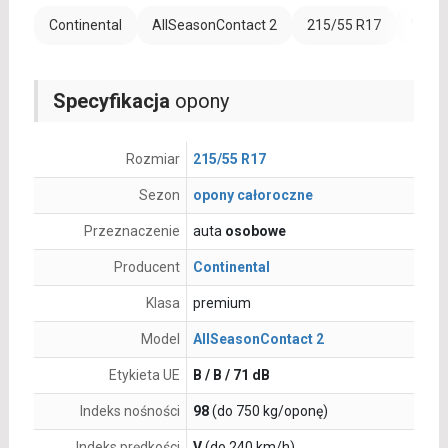
Continental
AllSeasonContact 2
215/55 R17
Wzmoc
Specyfikacja
opony
Rozmiar
215/55 R17
Sezon
opony całoroczne
Przeznaczenie
auta
osobowe
Producent
Continental
Klasa
premium
Model
AllSeasonContact 2
Etykieta UE
B / B / 71 dB
Indeks nośności
98
(do 750 kg/oponę)
Indeks prędkości
V
(do 240 km/h)